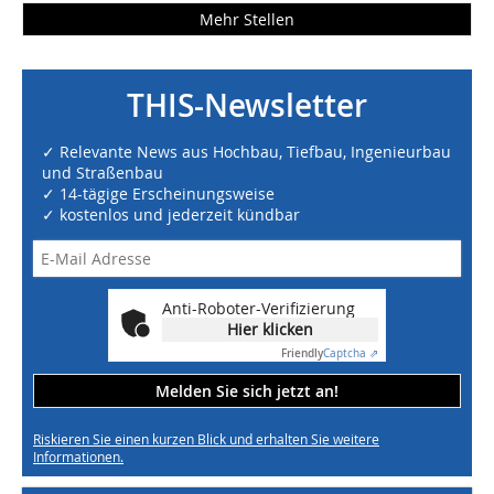
Mehr Stellen
THIS-Newsletter
✓ Relevante News aus Hochbau, Tiefbau, Ingenieurbau
und Straßenbau
✓ 14-tägige Erscheinungsweise
✓ kostenlos und jederzeit kündbar
Anti-Roboter-Verifizierung
Hier klicken
Friendly
Captcha ⇗
Melden Sie sich jetzt an!
Riskieren Sie einen kurzen Blick und erhalten Sie weitere
Informationen.