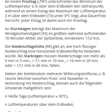
An einem
Frosttag
(„TN“) unterschreitet das Minimum der
Lufttemperatur 2 m über dem Erdboden den Gefrierpunkt,
während an einem Eistag das Maximum der Lufttemperatur
2 m über dem Erdboden (TX) unter 0°C liegt, also Dauerfrost
herrscht. Jeder Eistag ist damit auch ein Frosttag.
An
Sturmtagen
beträgt das Maximum der
Windgeschwindigkeit (FX) im größten während auftretenden
10-Minuten-Mittel, der Spitzenböe, mindestens 17,2 m/s.
Die
Niederschlagshöhe
(RR) gibt an, wie hoch flüssiger
Niederschlag eine horizontale Erdbodenfläche bedecken
würde. Bei
Starkregen
müssen Niederschläge von mehr als
5 mm in 5 min., > 7,1 mm in 10 min., > 10 mm in 20 min.
oder > 17,1 mm in 60 min. fallen.
Neben der Kombination mehrerer Witterungseinflüsse, z. B.
rasche Wechsel zwischen Frost- und Tauwetter in
Verbindung mit Niederschlag, können auch die folgenden
Umstände maßgeblich sein:
n Heiße Tage (Lufttemperatur ≥ 30°C),
n Lufttemperaturen über dem Erdboden,