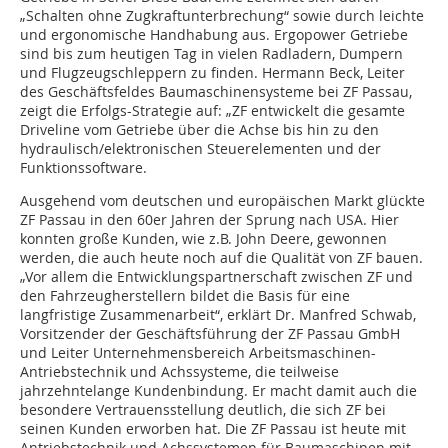
„Schalten ohne Zugkraftunterbrechung“ sowie durch leichte
und ergonomische Handhabung aus. Ergopower Getriebe
sind bis zum heutigen Tag in vielen Radladern, Dumpern
und Flugzeugschleppern zu finden. Hermann Beck, Leiter
des Geschäftsfeldes Baumaschinensysteme bei ZF Passau,
zeigt die Erfolgs-Strategie auf: „ZF entwickelt die gesamte
Driveline vom Getriebe über die Achse bis hin zu den
hydraulisch/elektronischen Steuerelementen und der
Funktionssoftware.
Ausgehend vom deutschen und europäischen Markt glückte
ZF Passau in den 60er Jahren der Sprung nach USA. Hier
konnten große Kunden, wie z.B. John Deere, gewonnen
werden, die auch heute noch auf die Qualität von ZF bauen.
„Vor allem die Entwicklungspartnerschaft zwischen ZF und
den Fahrzeugherstellern bildet die Basis für eine
langfristige Zusammenarbeit“, erklärt Dr. Manfred Schwab,
Vorsitzender der Geschäftsführung der ZF Passau GmbH
und Leiter Unternehmensbereich Arbeitsmaschinen-
Antriebstechnik und Achssysteme, die teilweise
jahrzehntelange Kundenbindung. Er macht damit auch die
besondere Vertrauensstellung deutlich, die sich ZF bei
seinen Kunden erworben hat. Die ZF Passau ist heute mit
Antriebstechnik und Achssystemen für Baumaschinen mit