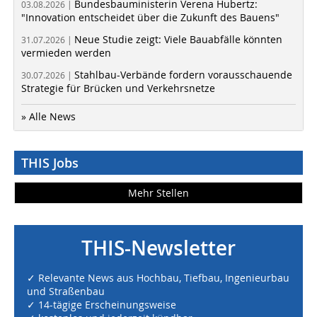
Bundesbauministerin Verena Hubertz:
03.08.2026 |
"Innovation entscheidet über die Zukunft des Bauens"
Neue Studie zeigt: Viele Bauabfälle könnten
31.07.2026 |
vermieden werden
Stahlbau-Verbände fordern vorausschauende
30.07.2026 |
Strategie für Brücken und Verkehrsnetze
» Alle News
THIS Jobs
Mehr Stellen
THIS-Newsletter
✓ Relevante News aus Hochbau, Tiefbau, Ingenieurbau
und Straßenbau
✓ 14-tägige Erscheinungsweise