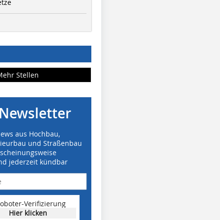
etze
Mehr Stellen
Newsletter
News aus Hochbau,
nieurbau und Straßenbau
rscheinungsweise
nd jederzeit kündbar
oboter-Verifizierung
Hier klicken