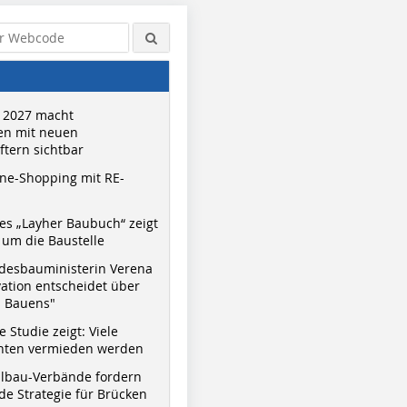
 2027 macht
n mit neuen
tern sichtbar
ne-Shopping mit RE-
s „Layher Baubuch“ zeigt
um die Baustelle
desbauministerin Verena
vation entscheidet über
s Bauens"
 Studie zeigt: Viele
nnten vermieden werden
hlbau-Verbände fordern
e Strategie für Brücken