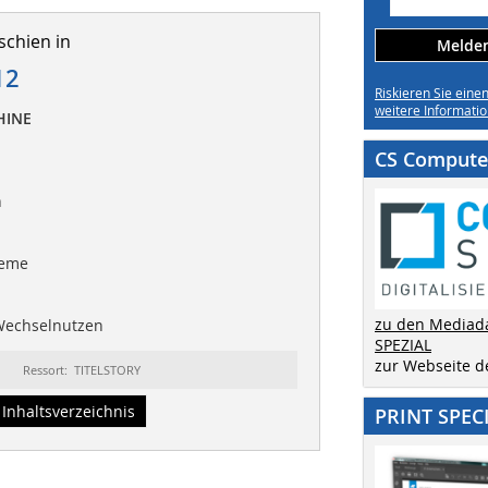
schien in
Melden 
12
Riskieren Sie eine
weitere Informatio
HINE
CS Computer
n
teme
zu den Mediad
 Wechselnutzen
SPEZIAL
zur Webseite 
Ressort: TITELSTORY
Inhaltsverzeichnis
PRINT SPEC