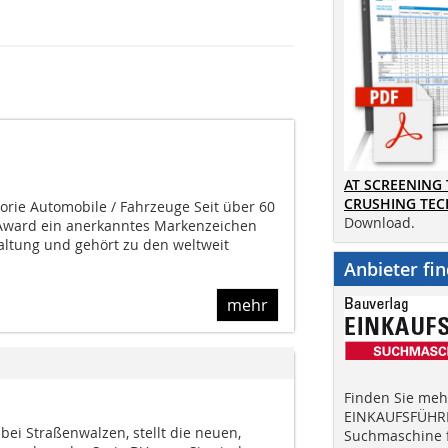
AT SCREENING
CRUSHING TE
orie Automobile / Fahrzeuge Seit über 60
Download.
n Award ein anerkanntes Markenzeichen
altung und gehört zu den weltweit
Anbieter fi
mehr
Finden Sie mehr
EINKAUFSFÜHRE
ei Straßenwalzen, stellt die neuen,
Suchmaschine f