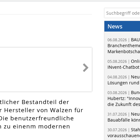
News
BAU
06.08.2026 |
Branchentheme
Markenbotschaf
Onli
05.08.2026 |
INvent-Chatbot
Neue
04.08.2026 |
Lösungen rund 
Bun
03.08.2026 |
Hubertz: "Inno
tlicher Bestandteil der
die Zukunft de
 Hersteller von Walzen für
Neue
31.07.2026 |
 Die benutzerfreundliche
Bauabfälle kö
rn zu einenm modernen
Sta
30.07.2026 |
vorausschauend