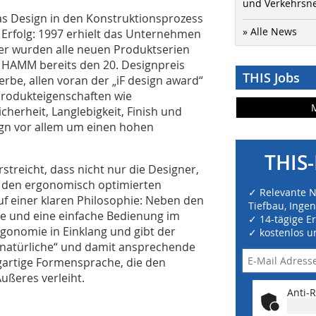
und Verkehrsn
s Design in den Konstruktionsprozess
» Alle News
m Erfolg: 1997 erhielt das Unternehmen
her wurden alle neuen Produktserien
 HAMM bereits den 20. Designpreis
THIS Jobs
rbe, allen voran der „iF design award“
Produkteigenschaften wie
cherheit, Langlebigkeit, Finish und
ign vor allem um einen hohen
THIS-
streicht, dass nicht nur die Designer,
n den ergonomisch optimierten
✓ Relevante 
uf einer klaren Philosophie: Neben den
Tiefbau, Inge
 und eine einfache Bedienung im
✓ 14-tägige E
onomie in Einklang und gibt der
✓ kostenlos u
 „natürliche“ und damit ansprechende
gartige Formensprache, die den
ßeres verleiht.
Anti-R