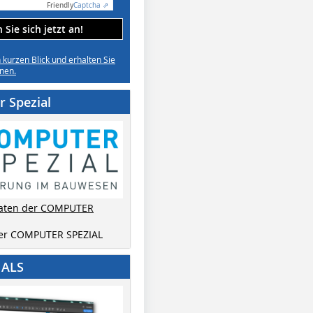
Friendly
Captcha ⇗
Sie sich jetzt an!
n kurzen Blick und erhalten Sie
nen.
 Spezial
aten der COMPUTER
der COMPUTER SPEZIAL
IALS