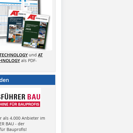
 TECHNOLOGY
und
AT
CHNOLOGY
als PDF-
nden
 als 4.000 Anbieter im
R BAU - der
ür Bauprofis!