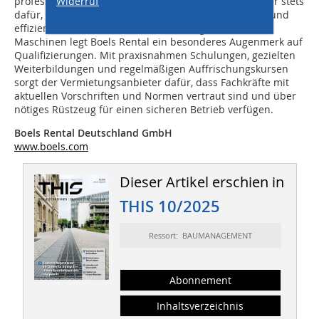
professioneller Wartung sorgt der Maschinenvermieter stets
Widerruf
dafür, dass jeder Aspekt der Vermietung reibungslos und
effizient abläuft. Neben der Vermietung moderner
Maschinen legt Boels Rental ein besonderes Augenmerk auf
Qualifizierungen. Mit praxisnahmen Schulungen, gezielten
Weiterbildungen und regelmäßigen Auffrischungskursen
sorgt der Vermietungsanbieter dafür, dass Fachkräfte mit
aktuellen Vorschriften und Normen vertraut sind und über
nötiges Rüstzeug für einen sicheren Betrieb verfügen.
Boels Rental Deutschland GmbH
www.boels.com
Dieser Artikel erschien in
THIS 10/2025
Ressort: BAUMANAGEMENT
Abonnement
Inhaltsverzeichnis