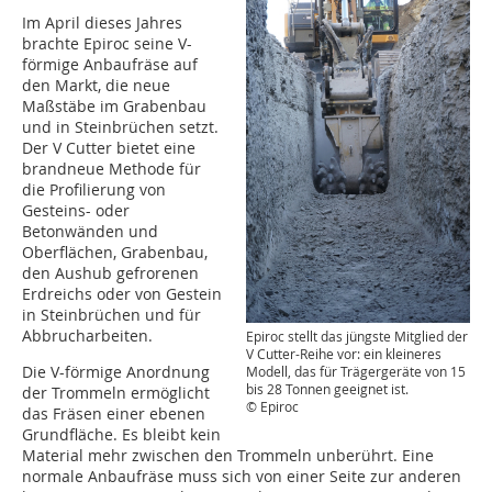
Im April dieses Jahres
brachte Epiroc seine V-
förmige Anbaufräse auf
den Markt, die neue
Maßstäbe im Grabenbau
und in Steinbrüchen setzt.
Der V Cutter bietet eine
brandneue Methode für
die Profilierung von
Gesteins- oder
Betonwänden und
Oberflächen, Grabenbau,
den Aushub gefrorenen
Erdreichs oder von Gestein
in Steinbrüchen und für
Abbrucharbeiten.
Epiroc stellt das jüngste Mitglied der
V Cutter-Reihe vor: ein kleineres
Die V-förmige Anordnung
Modell, das für Trägergeräte von 15
bis 28 Tonnen geeignet ist.
der Trommeln ermöglicht
© Epiroc
das Fräsen einer ebenen
Grundfläche. Es bleibt kein
Material mehr zwischen den Trommeln unberührt. Eine
normale Anbaufräse muss sich von einer Seite zur anderen