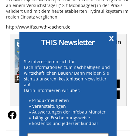
an einem Versuchsträger (18-t Mobilbagger) in der Praxis
validiert und mit dem heute etablierten Hydrauliksystem im
realen Einsatz verglichen.
http://www.ifas.rwth-aachen.de
x
THIS Newsletter
Dieser Artikel erschien in
THIS 05/2014
Sie interessieren sich für
Ressort: TITELSTORY
Fachinformationen zum nachhaltigen und
wirtschaftlichen Bauen? Dann melden Sie
sich zu unserem kostenlosen Newsletter
Abonnement
an!
Darin informieren wir über:
Inhaltsverzeichnis
» Produktneuheiten
» Veranstaltungen
» Auswertungen der Infobau Münster
» 14tägige Erscheinungsweise
» kostenlos und jederzeit kündbar