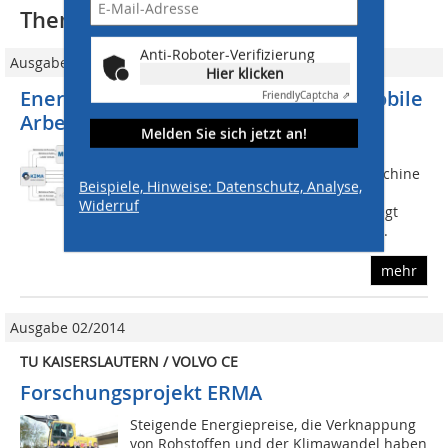
Thematisch passende Artikel:
Anti-Roboter-Verifizierung
Ausgabe 05/2019
Hier klicken
Energie- und ressourceneffiziente mobile
Friendly
Captcha ⇗
Arbeitsmaschinen (ERMA)
Melden Sie sich jetzt an!
www.uni-kl.de/erma Neben dem
kraftstoffeffizienten Arbeiten der Maschine
Beispiele, Hinweise: Datenschutz, Analyse,
muss auch die Ökoeffizienz über den
Widerruf
kompletten Lebenszyklus berücksichtigt
werden. Um bereits frühzeitig in der...
mehr
Ausgabe 02/2014
TU KAISERSLAUTERN / VOLVO CE
Forschungsprojekt ERMA
Steigende Energiepreise, die Verknappung
von Rohstoffen und der Klimawandel haben