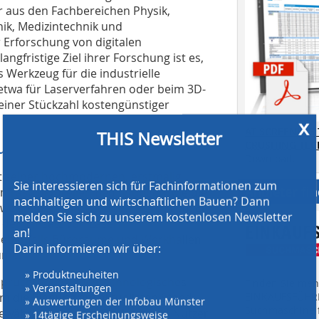
 aus den Fachbereichen Physik,
ik, Medizintechnik und
Erforschung von digitalen
ngfristige Ziel ihrer Forschung ist es,
s Werkzeug für die industrielle
etwa für Laserverfahren oder beim 3D-
einer Stückzahl kostengünstiger
x
THIS Newsletter
AT SCREENING
u
CRUSHING TE
Download.
 seiner hochmodernen, erstmalig
Sie interessieren sich für Fachinformationen zum
Anbieter fi
infrastrukturellen Bedingungen, die die
nachhaltigen und wirtschaftlichen Bauen? Dann
sweisenden Innovationen benötigen. Er
melden Sie sich zu unserem kostenlosen Newsletter
 den Einsatz von Lasern
an!
n ebenfalls Büroräume und Werkhallen
Darin informieren wir über:
ume.
» Produktneuheiten
nspruchsvolles hochtechnologisches
» Veranstaltungen
Finden Sie mehr
» Auswertungen der Infobau Münster
m die Planung am aktuellsten Stand
EINKAUFSFÜHRE
» 14tägige Erscheinungsweise
Suchmaschine f
 gewährleisten, dass Bauherr und Nutzer