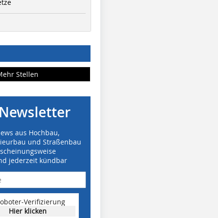
etze
Mehr Stellen
Newsletter
News aus Hochbau,
nieurbau und Straßenbau
rscheinungsweise
nd jederzeit kündbar
oboter-Verifizierung
Hier klicken