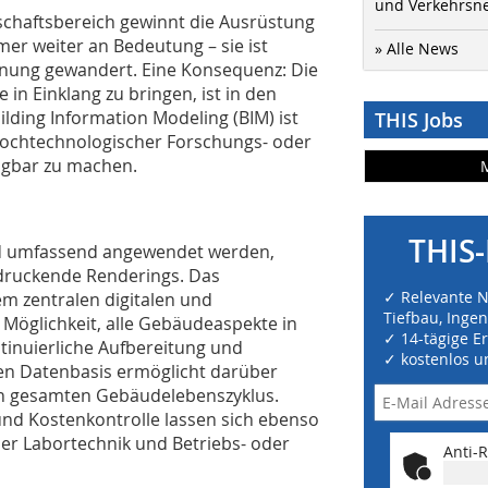
und Verkehrsn
chaftsbereich gewinnt die Ausrüstung
r weiter an Bedeutung – sie ist
» Alle News
lanung gewandert. Eine Konsequenz: Die
in Einklang zu bringen, ist in den
ding Information Modeling (BIM) ist
THIS Jobs
t hochtechnologischer Forschungs- oder
ngbar zu machen.
THIS-
d umfassend angewendet werden,
ndruckende Renderings. Das
✓ Relevante 
em zentralen digitalen und
Tiefbau, Inge
 Möglichkeit, alle Gebäudeaspekte in
✓ 14-tägige E
ntinuierliche Aufbereitung und
✓ kostenlos u
en Datenbasis ermöglicht darüber
en gesamten Gebäudelebenszyklus.
und Kostenkontrolle lassen sich ebenso
der Labortechnik und Betriebs- oder
Anti-R