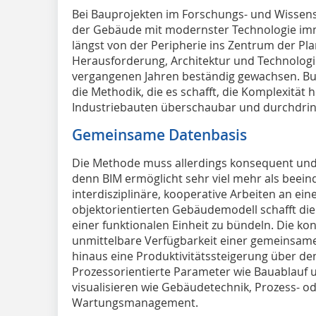
Bei Bauprojekten im Forschungs- und Wissens
der Gebäude mit modernster Technologie imme
längst von der Peripherie ins Zentrum der P
Herausforderung, Architektur und Technologie 
vergangenen Jahren beständig gewachsen. Buil
die Methodik, die es schafft, die Komplexitä
Industriebauten überschaubar und durchdri
Gemeinsame Datenbasis
Die Methode muss allerdings konsequent un
denn BIM ermöglicht sehr viel mehr als beei
interdisziplinäre, kooperative Arbeiten an ein
objektorientierten Gebäudemodell schafft die
einer funktionalen Einheit zu bündeln. Die ko
unmittelbare Verfügbarkeit einer gemeinsam
hinaus eine Produktivitätssteigerung über d
Prozessorientierte Parameter wie Bauablauf 
visualisieren wie Gebäudetechnik, Prozess- o
Wartungsmanagement.