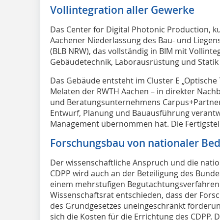
Vollintegration aller Gewerke
Das Center for Digital Photonic Production, ku
Aachener Niederlassung des Bau- und Liegen
(BLB NRW), das vollständig in BIM mit Vollinte
Gebäudetechnik, Laborausrüstung und Statik 
Das Gebäude entsteht im Cluster E „Optisch
Melaten der RWTH Aachen – in direkter Nachb
und Beratungsunternehmens Carpus+Partner A
Entwurf, Planung und Bauausführung verantwo
Management übernommen hat. Die Fertigstellu
Forschungsbau von nationaler Be
Der wissenschaftliche Anspruch und die nat
CDPP wird auch an der Beteiligung des Bundes 
einem mehrstufigen Begutachtungsverfahren
Wissenschaftsrat entschieden, dass der Fors
des Grundgesetzes uneingeschränkt förderung
sich die Kosten für die Errichtung des CDPP. 