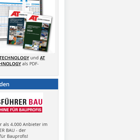
 TECHNOLOGY
und
AT
CHNOLOGY
als PDF-
nden
 als 4.000 Anbieter im
R BAU - der
ür Bauprofis!