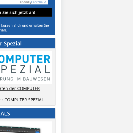
Friendly
Captcha ⇗
Sie sich jetzt an!
n kurzen Blick und erhalten Sie
nen.
 Spezial
aten der COMPUTER
der COMPUTER SPEZIAL
IALS