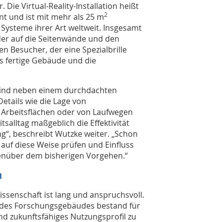
ie Virtual-Reality-Installation heißt
2
nt und ist mit mehr als 25 m
Systeme ihrer Art weltweit. Insgesamt
der auf die Seitenwände und den
n Besucher, der eine Spezialbrille
das fertige Gebäude und die
 sind neben einem durchdachten
etails wie die Lage von
Arbeitsflächen oder von Laufwegen
salltag maßgeblich die Effektivität
ng“, beschreibt Wutzke weiter. „Schon
 auf diese Weise prüfen und Einfluss
genüber dem bisherigen Vorgehen.“
n
ssenschaft ist lang und anspruchsvoll.
 des Forschungsgebäudes bestand für
nd zukunftsfähiges Nutzungsprofil zu