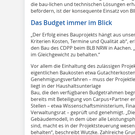
die bau-lichen und technischen Lösungen erha
befördern, ist der konsequente Einsatz von BI
Das Budget immer im Blick
„Der Erfolg eines Bauprojekts hängt aus unse
Kriterien Kosten, Termine und Qualität ab“, er
den Bau des CDPP beim BLB NRW in Aachen. „D
im Gleichgewicht zu behalten.“
Vor allem die Einhaltung des zulässigen Pro
eigentlichen Baukosten etwa Gutachterkosten
Genehmigungsverfahren – muss der Projektle
liegt in der Haushaltsunterlage
Bau, die den verfügbaren Budgetrahmen begre
bereits mit Beteiligung von Carpus+Partner e
Stellen – etwa Wissenschaftsministerium, Fin
Verwaltungsrat – geprüft und genehmigt. „Die 
Gebäudemodell, in dem über alle Leistungspha
sind, macht es in der Projektsteuerung wesent
behalten“, beschreibt Wutzke. Zahlreiche Gru