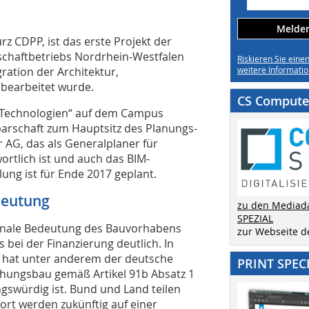
Melden 
rz CDPP, ist das erste Projekt der
schaftbetriebs Nordrhein-Westfalen
Riskieren Sie eine
gration der Architektur,
weitere Informatio
bearbeitet wurde.
CS Computer
e Technologien“ auf dem Campus
arschaft zum Hauptsitz des Planungs-
G, das als Generalplaner für
rtlich ist und auch das BIM-
ng ist für Ende 2017 geplant.
deutung
zu den Mediad
SPEZIAL
ionale Bedeutung des Bauvorhabens
zur Webseite 
bei der Finanzierung deutlich. In
 hat unter anderem der deutsche
PRINT SPEC
chungsbau gemäß Artikel 91b Absatz 1
swürdig ist. Bund und Land teilen
Dort werden zukünftig auf einer