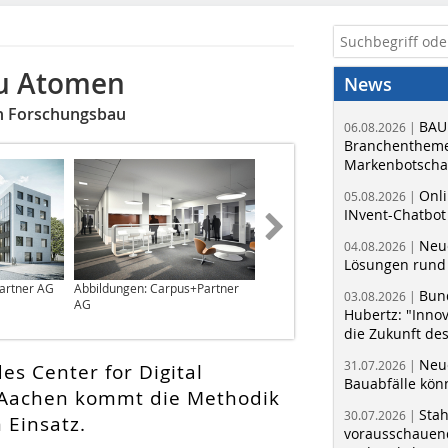
zu Atomen
News
n Forschungsbau
BAU
06.08.2026 |
Branchentheme
Markenbotschaf
Onli
05.08.2026 |
INvent-Chatbot
Neue
04.08.2026 |
Lösungen rund 
artner AG
Abbildungen: Carpus+Partner
Abbildung: Carpus+Partner AG
Bun
03.08.2026 |
AG
Hubertz: "Inno
die Zukunft de
Neue
31.07.2026 |
es Center for Digital
Bauabfälle kö
 Aachen kommt die Methodik
Sta
30.07.2026 |
 Einsatz.
vorausschauend