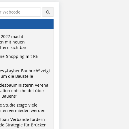
 2027 macht
n mit neuen
tern sichtbar
ne-Shopping mit RE-
s „Layher Baubuch“ zeigt
um die Baustelle
Abbildung: Carpus+Partner AG
Abbildung: Carpus+Partner AG
desbauministerin Verena
vation entscheidet über
s Bauens"
 Studie zeigt: Viele
nnten vermieden werden
hlbau-Verbände fordern
e Strategie für Brücken