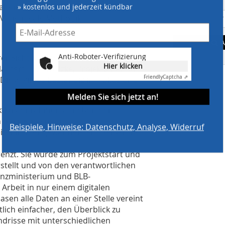
» kostenlos und jederzeit kündbar
lten, die tatsächlich Innovationen
M die ideale Methodik.
A
Anti-Roboter-Verifizierung
rer Sicht maßgeblich von den drei
Hier klicken
läutert Uwe Wutzke, Projektleiter für
Friendly
Captcha ⇗
iese gilt es beständig im Fokus und
Melden Sie sich jetzt an!
jektkostenrahmens – neben den
 oder Kosten für
Beispiele, Hinweise: Datenschutz, Analyse, Widerruf
iter immer gewährleisten. Der Grund
nzt. Sie wurde zum Projektstart und
rstellt und von den verantwortlichen
anzministerium und BLB-
Arbeit in nur einem digitalen
sen alle Daten an einer Stelle vereint
lich einfacher, den Überblick zu
ndrisse mit unterschiedlichen