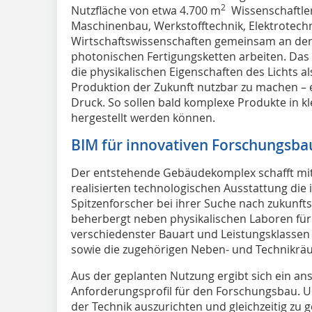
2
Nutzfläche von etwa 4.700 m
Wissenschaftler
Maschinenbau, Werkstofftechnik, Elektrotechn
Wirtschaftswissenschaften gemeinsam an der 
photonischen Fertigungsketten arbeiten. Das la
die physikalischen Eigenschaften des Lichts al
Produktion der Zukunft nutzbar zu machen – 
Druck. So sollen bald komplexe Produkte in kl
hergestellt werden können.
BIM für innovativen Forschungsba
Der entstehende Gebäudekomplex schafft mit
realisierten technologischen Ausstattung die 
Spitzenforscher bei ihrer Suche nach zukunft
beherbergt neben physikalischen Laboren für
verschiedenster Bauart und Leistungsklasse
sowie die zugehörigen Neben- und Technikrä
Aus der geplanten Nutzung ergibt sich ein a
Anforderungsprofil für den Forschungsbau. U
der Technik auszurichten und gleichzeitig zu