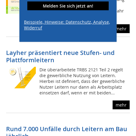
der Deutschen Gesetzlichen
Melden Sie sich jetzt an!
Unfallversicherung (DGUV) gab es im Jahr
2019 39.654...
Beispiele, Hinweise: Datenschutz, Analyse,
Widerruf
mehr
Layher präsentiert neue Stufen- und
Plattformleitern
Die überarbeitete TRBS 2121 Teil 2 regelt
die gewerbliche Nutzung von Leitern.
Hierbei ist definiert, dass der gewerbliche
Nutzer Leitern nur dann als Arbeitsplatz
einsetzen darf, wenn er mit beiden...
mehr
Rund 7.000 Unfälle durch Leitern am Bau