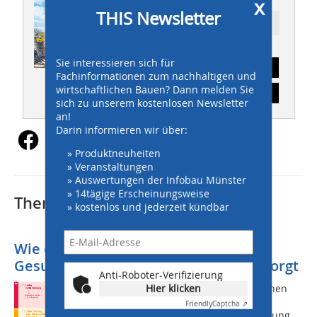
x
THIS Newsletter
Ressort: AKTUELL
Sie interessieren sich für
Abonnement
Fachinformationen zum nachhaltigen und
wirtschaftlichen Bauen? Dann melden Sie
Inhaltsverzeichnis
sich zu unserem kostenlosen Newsletter
an!
Darin informieren wir über:
» Produktneuheiten
» Veranstaltungen
» Auswertungen der Infobau Münster
» 14tägige Erscheinungsweise
Thematisch passende Artikel:
» kostenlos und jederzeit kündbar
Wie die TRBS 2121-2 für optimalen
Gesundheitsschutz am Arbeitsplatz sorgt
Anti-Roboter-Verifizierung
Hier klicken
Leiterunfälle nehmen nach wie vor einen
Spitzenplatz in den deutschen
Friendly
Captcha ⇗
Unfallstatistiken ein: Laut einer Erhebung