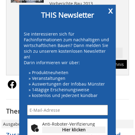
Vorberichte Bau 2013
x
THIS Newsletter
BAUMSCHINEN
Flottenmanagement mit
Telematiksystemen
Sie interessieren sich für
TIEFBAU
Fachinformationen zum nachhaltigen und
Wärme aus Wasser
wirtschaftlichen Bauen? Dann melden Sie
sich zu unserem kostenlosen Newsletter
Ressort: STRASSENBAU
an!
Darin informieren wir über:
Abonnement
Inhaltsverzeichnis
» Produktneuheiten
» Veranstaltungen
» Auswertungen der Infobau Münster
» 14tägige Erscheinungsweise
» kostenlos und jederzeit kündbar
Thematisch passende Artikel:
Anti-Roboter-Verifizierung
Ausgabe 06/2017
Hier klicken
Zusammenschluss: Wirtgen Group und