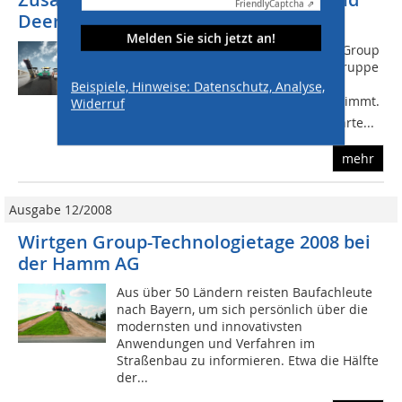
Friendly
Captcha ⇗
Deere & Company
Melden Sie sich jetzt an!
www.wirtgen-group.com Die Wirtgen Group
hat dem Verkauf der Unternehmensgruppe
an Deere & Company zu einem
Beispiele, Hinweise: Datenschutz, Analyse,
Verkaufspreis von rd. 4,4 Mrd.  zugestimmt.
Widerruf
Der international tätige, inhabergeführte...
mehr
Ausgabe 12/2008
Wirtgen Group-Technologietage 2008 bei
der Hamm AG
Aus über 50 Ländern reisten Baufachleute
nach Bayern, um sich persönlich über die
modernsten und innovativsten
Anwendungen und Verfahren im
Straßenbau zu informieren. Etwa die Hälfte
der...