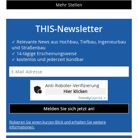
Mehr Stellen
THIS-Newsletter
✓ Relevante News aus Hochbau, Tiefbau, Ingenieurbau
und Straßenbau
✓ 14-tägige Erscheinungsweise
✓ kostenlos und jederzeit kündbar
Anti-Roboter-Verifizierung
Hier klicken
Friendly
Captcha ⇗
Melden Sie sich jetzt an!
Riskieren Sie einen kurzen Blick und erhalten Sie weitere
Informationen.