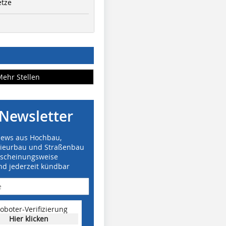
etze
Mehr Stellen
Newsletter
News aus Hochbau,
nieurbau und Straßenbau
rscheinungsweise
nd jederzeit kündbar
oboter-Verifizierung
Hier klicken