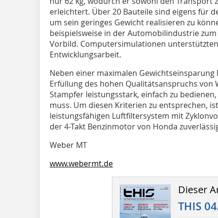
nur 62 kg, wodurch er sowohl den Transport zu
erleichtert. Über 20 Bauteile sind eigens für
um sein geringes Gewicht realisieren zu könne
beispielsweise in der Automobilindustrie zum
Vorbild. Computersimulationen unterstützten
Entwicklungsarbeit.
Neben einer maximalen Gewichtseinsparung l
Erfüllung des hohen Qualitätsanspruchs von 
Stampfer leistungsstark, einfach zu bedienen,
muss. Um diesen Kriterien zu entsprechen, is
leistungsfähigen Luftfiltersystem mit Zyklonv
der 4-Takt Benzinmotor von Honda zuverlässi
Weber MT
www.webermt.de
Dieser Ar
THIS 04