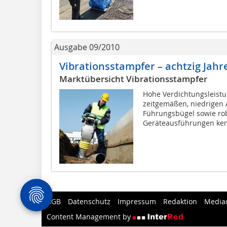
Ausgabe 09/2010
Vibrationsstampfer – achtzig Jah
Marktübersicht Vibrationsstampfer
Hohe Verdichtungsleist
zeitgemäßen, niedrigen 
Führungsbügel sowie ro
Geräteausführungen ken
AGB
Datenschutz
Impressum
Redaktion
Media
Content Management by