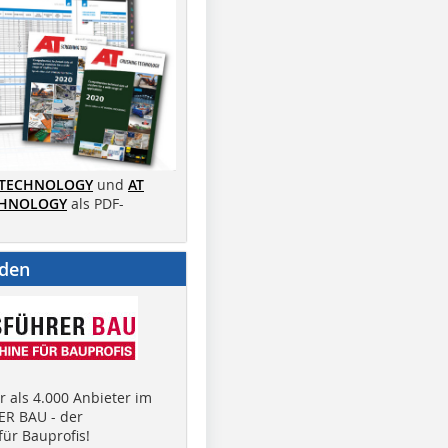
 TECHNOLOGY
und
AT
CHNOLOGY
als PDF-
nden
 als 4.000 Anbieter im
R BAU - der
ür Bauprofis!