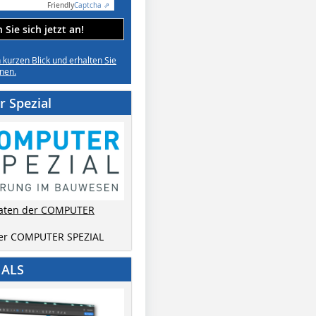
Friendly
Captcha ⇗
Sie sich jetzt an!
n kurzen Blick und erhalten Sie
nen.
 Spezial
aten der COMPUTER
der COMPUTER SPEZIAL
IALS