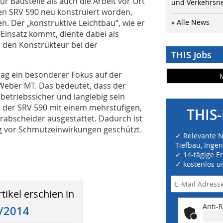
r Baustelle als auch die Arbeit vor Ort
und Verkehrsn
 den SRV 590 neu konstruiert worden,
n. Der „konstruktive Leichtbau“, wie er
» Alle News
 Einsatz kommt, diente dabei als
 den Konstrukteur bei der
THIS Jobs
ag ein besonderer Fokus auf der
Weber MT. Das bedeutet, dass der
 betriebssicher und langlebig sein
t der SRV 590 mit einem mehrstufigen,
THIS-
orabscheider ausgestattet. Dadurch ist
g vor Schmutzeinwirkungen geschützt.
✓ Relevante 
Tiefbau, Inge
✓ 14-tägige E
✓ kostenlos u
tikel erschien in
Anti-R
/2014