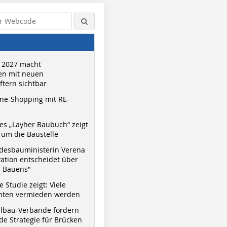
 2027 macht
n mit neuen
tern sichtbar
ne-Shopping mit RE-
s „Layher Baubuch“ zeigt
um die Baustelle
desbauministerin Verena
vation entscheidet über
s Bauens"
 Studie zeigt: Viele
nnten vermieden werden
hlbau-Verbände fordern
e Strategie für Brücken