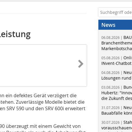
News
Leistung
BAU
06.08.2026 |
Branchentheme
Markenbotschaf
Onli
05.08.2026 |
INvent-Chatbot
Neue
04.08.2026 |
Lösungen rund 
Bun
03.08.2026 |
Hubertz: "Inno
enn ein defektes Gerät verzögert die
die Zukunft de
ehen. Zuverlässige Modelle bietet die
Neue
en SRV 590 und den SRV 600i erweitert
31.07.2026 |
Bauabfälle kö
Sta
30.07.2026 |
590 überzeugt mit einem Gewicht von
vorausschauend