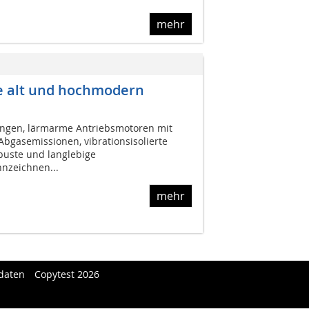
mehr
re alt und hochmodern
ungen, lärmarme Antriebsmotoren mit
Abgasemissionen, vibrationsisolierte
buste und langlebige
nzeichnen...
mehr
daten
Copytest 2026