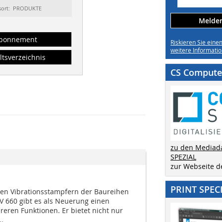
sort: PRODUKTE
Melden 
bonnement
Riskieren Sie eine
weitere Informatio
ltsverzeichnis
CS Computer
zu den Mediad
SPEZIAL
zur Webseite 
PRINT SPEC
n Vibrationsstampfern der Baureihen
V 660 gibt es als Neuerung einen
eren Funktionen. Er bietet nicht nur
..