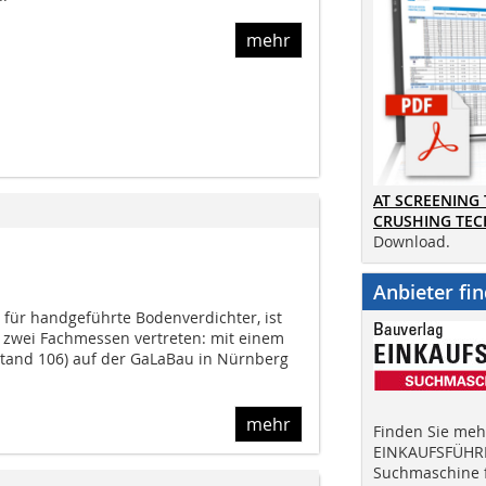
mehr
AT SCREENING
CRUSHING TE
Download.
Anbieter fi
 für handgeführte Bodenverdichter, ist
 zwei Fachmessen vertreten: mit einem
 Stand 106) auf der GaLaBau in Nürnberg
mehr
Finden Sie mehr
EINKAUFSFÜHRE
Suchmaschine f