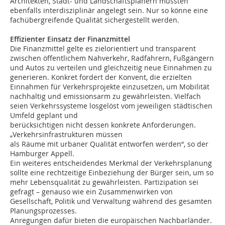
Architekten, Stadt- und Landschaftsplanern müssten
ebenfalls interdisziplinär angelegt sein. Nur so könne eine
fachübergreifende Qualität sichergestellt werden.
Effizienter Einsatz der Finanzmittel
Die Finanzmittel gelte es zielorientiert und transparent
zwischen öffentlichem Nahverkehr, Radfahrern, Fußgängern
und Autos zu verteilen und gleichzeitig neue Einnahmen zu
generieren. Konkret fordert der Konvent, die erzielten
Einnahmen für Verkehrsprojekte einzusetzen, um Mobilität
nachhaltig und emissionsarm zu gewährleisten. Vielfach
seien Verkehrssysteme losgelöst vom jeweiligen städtischen
Umfeld geplant und
berücksichtigen nicht dessen konkrete Anforderungen.
„Verkehrsinfrastrukturen müssen
als Räume mit urbaner Qualität entworfen werden“, so der
Hamburger Appell.
Ein weiteres entscheidendes Merkmal der Verkehrsplanung
sollte eine rechtzeitige Einbeziehung der Bürger sein, um so
mehr Lebensqualität zu gewährleisten. Partizipation sei
gefragt – genauso wie ein Zusammenwirken von
Gesellschaft, Politik und Verwaltung während des gesamten
Planungsprozesses.
Anregungen dafür bieten die europäischen Nachbarländer.