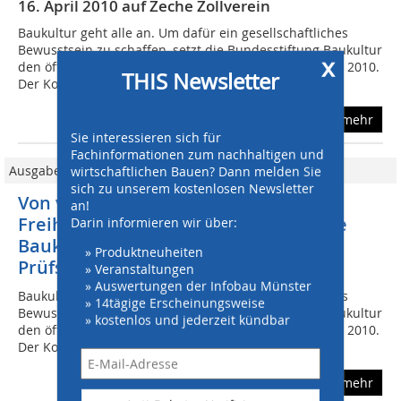
16. April 2010 auf Zeche Zollverein
Baukultur geht alle an. Um dafür ein gesellschaftliches
Bewusstsein zu schaffen, setzt die Bundesstiftung Baukultur
x
den öffentlichen Raum auf die Agenda ihres Konvents 2010.
THIS Newsletter
Der Konvent ist ein...
mehr
Sie interessieren sich für
Fachinformationen zum nachhaltigen und
wirtschaftlichen Bauen? Dann melden Sie
Ausgabe 03/2010
sich zu unserem kostenlosen Newsletter
Von verbauter Bildung, städtischer
an!
Freiheit und verkehrter Mobilität: Die
Darin informieren wir über:
Baukultur des Öffentlichen auf dem
» Produktneuheiten
Prüfstand
» Veranstaltungen
» Auswertungen der Infobau Münster
Baukultur geht alle an. Um dafür ein gesellschaftliches
» 14tägige Erscheinungsweise
Bewusstsein zu schaffen, setzt die Bundesstiftung Baukultur
» kostenlos und jederzeit kündbar
den öffentlichen Raum auf die Agenda ihres Konvents 2010.
Der Konvent ist ein...
mehr