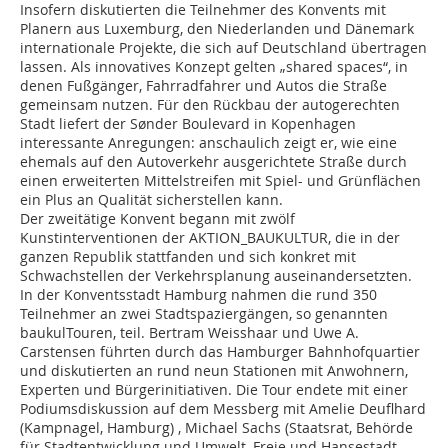
Insofern diskutierten die Teilnehmer des Konvents mit
Planern aus Luxemburg, den Niederlanden und Dänemark
internationale Projekte, die sich auf Deutschland übertragen
lassen. Als innovatives Konzept gelten „shared spaces“, in
denen Fußgänger, Fahrradfahrer und Autos die Straße
gemeinsam nutzen. Für den Rückbau der autogerechten
Stadt liefert der Sønder Boulevard in Kopenhagen
interessante Anregungen: anschaulich zeigt er, wie eine
ehemals auf den Autoverkehr ausgerichtete Straße durch
einen erweiterten Mittelstreifen mit Spiel- und Grünflächen
ein Plus an Qualität sicherstellen kann.
Der zweitätige Konvent begann mit zwölf
Kunstinterventionen der AKTION_BAUKULTUR, die in der
ganzen Republik stattfanden und sich konkret mit
Schwachstellen der Verkehrsplanung auseinandersetzten.
In der Konventsstadt Hamburg nahmen die rund 350
Teilnehmer an zwei Stadtspaziergängen, so genannten
baukulTouren, teil. Bertram Weisshaar und Uwe A.
Carstensen führten durch das Hamburger Bahnhofquartier
und diskutierten an rund neun Stationen mit Anwohnern,
Experten und Bürgerinitiativen. Die Tour endete mit einer
Podiumsdiskussion auf dem Messberg mit Amelie Deuflhard
(Kampnagel, Hamburg) , Michael Sachs (Staatsrat, Behörde
für Stadtentwicklung und Umwelt, Freie und Hansestadt