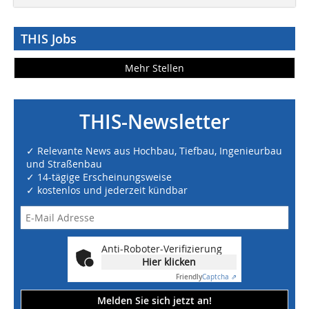
THIS Jobs
Mehr Stellen
THIS-Newsletter
✓ Relevante News aus Hochbau, Tiefbau, Ingenieurbau
und Straßenbau
✓ 14-tägige Erscheinungsweise
✓ kostenlos und jederzeit kündbar
Anti-Roboter-Verifizierung
Hier klicken
Friendly
Captcha ⇗
Melden Sie sich jetzt an!