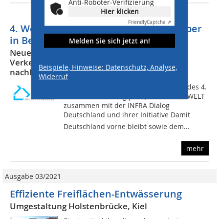
Anti-Roboter-Verifizierung
Hier klicken
Friendly
Captcha ⇗
4. Welt-Infrastrukturgipfel im November
in Berlin
Melden Sie sich jetzt an!
Neue Wege: Investitionen in die
Verkehrsinfrastruktur schnell, effizient und
Beispiele, Hinweise: Datenschutz, Analyse,
nachhaltig umsetzten
Widerruf
Diese Fragen standen im Mittelpunkt des 4.
Welt-Infrastrukturgipfels, zu dem DIE WELT
zusammen mit der INFRA Dialog
Deutschland und ihrer Initiative Damit
Deutschland vorne bleibt sowie dem...
mehr
Ausgabe 03/2021
Effiziente Freiflächen-Entwässerung
Umgestaltung Holstenbrücke, Kiel