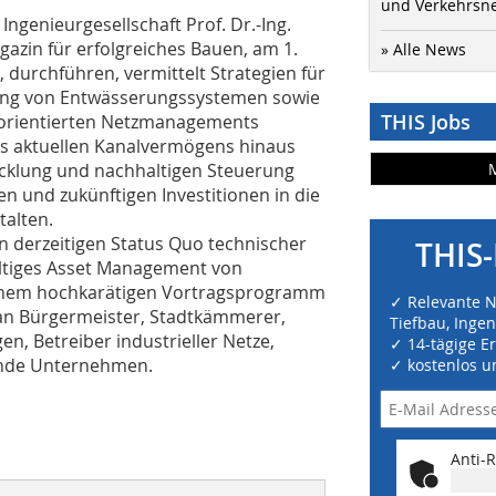
und Verkehrsn
ngenieurgesellschaft Prof. Dr.-Ing.
azin für erfolgreiches Bauen, am 1.
» Alle News
 durchführen, vermittelt Strategien für
tlung von Entwässerungssystemen sowie
THIS Jobs
tsorientierten Netzmanagements
s aktuellen Kanalvermögens hinaus
cklung und nachhaltigen Steuerung
n und zukünftigen Investitionen in die
talten.
n derzeitigen Status Quo technischer
THIS-
ltiges Asset Management von
inem hochkarätigen Vortragsprogramm
✓ Relevante 
 an Bürgermeister, Stadtkämmerer,
Tiefbau, Inge
n, Betreiber industrieller Netze,
✓ 14-tägige E
ende Unternehmen.
✓ kostenlos u
Anti-R