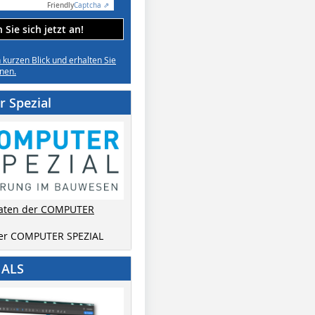
Friendly
Captcha ⇗
Sie sich jetzt an!
n kurzen Blick und erhalten Sie
nen.
 Spezial
aten der COMPUTER
der COMPUTER SPEZIAL
IALS