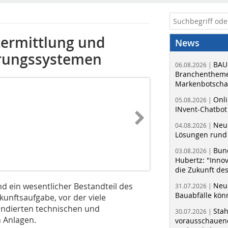
ermittlung und
News
erungssystemen
BAU
06.08.2026 |
Branchentheme
Markenbotschaf
Onli
05.08.2026 |
INvent-Chatbot
Neue
04.08.2026 |
Lösungen rund 
Bun
03.08.2026 |
Hubertz: "Inno
die Zukunft de
d ein wesentlicher Bestandteil des
Neue
31.07.2026 |
Bauabfälle kö
nftsaufgabe, vor der viele
undierten technischen und
Sta
30.07.2026 |
n Anlagen.
vorausschauend