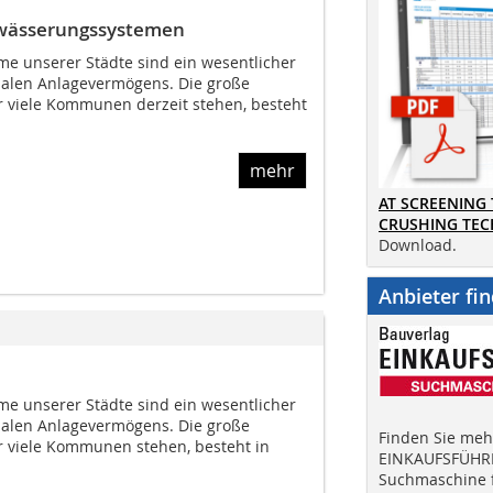
twässerungssystemen
e unserer Städte sind ein wesentlicher
alen Anlagevermögens. Die große
r viele Kommunen derzeit stehen, besteht
mehr
AT SCREENING
CRUSHING TE
Download.
Anbieter fi
e unserer Städte sind ein wesentlicher
alen Anlagevermögens. Die große
Finden Sie mehr
r viele Kommunen stehen, besteht in
EINKAUFSFÜHRE
Suchmaschine f