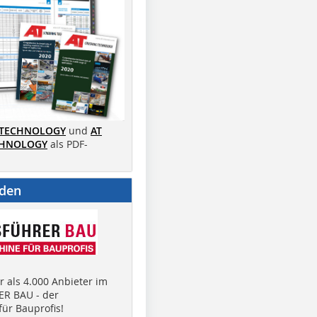
 TECHNOLOGY
und
AT
CHNOLOGY
als PDF-
nden
 als 4.000 Anbieter im
R BAU - der
ür Bauprofis!