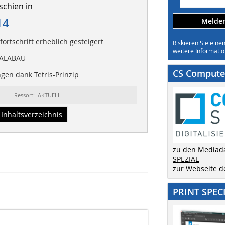
schien in
14
Melden 
fortschritt erheblich gesteigert
Riskieren Sie eine
weitere Informatio
GALABAU
CS Computer
en dank Tetris-Prinzip
Ressort: AKTUELL
Inhaltsverzeichnis
zu den Mediad
SPEZIAL
zur Webseite 
PRINT SPEC