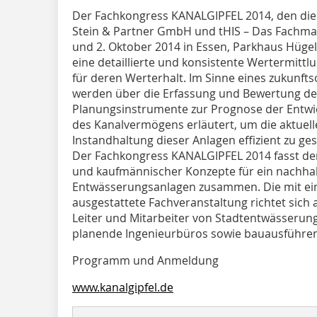
Der Fachkongress KANALGIPFEL 2014, den die I
Stein & Partner GmbH und tHIS – Das Fachmag
und 2. Oktober 2014 in Essen, Parkhaus Hügel,
eine detaillierte und konsistente Wertermit
für deren Werterhalt. Im Sinne eines zukunf
werden über die Erfassung und Bewertung de
Planungsinstrumente zur Prognose der Entwi
des Kanalvermögens erläutert, um die aktuelle
Instandhaltung dieser Anlagen effizient zu ges
Der Fachkongress KANAL­GIPFEL 2014 fasst de
und kaufmännischer Konzepte für ein nachha
Entwässerungsanlagen zusammen. Die mit e
ausgestattete Fachveranstaltung richtet sich
Leiter und Mitarbeiter von Stadtentwässerunge
planende Ingenieurbüros sowie bauausführ
Programm und Anmeldung
www.kanalgipfel.de