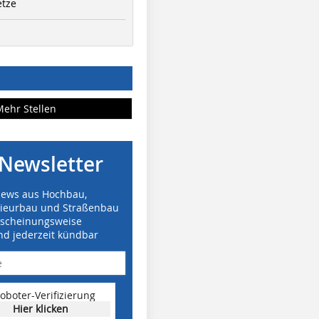
etze
Mehr Stellen
Newsletter
News aus Hochbau,
nieurbau und Straßenbau
rscheinungsweise
nd jederzeit kündbar
oboter-Verifizierung
Hier klicken