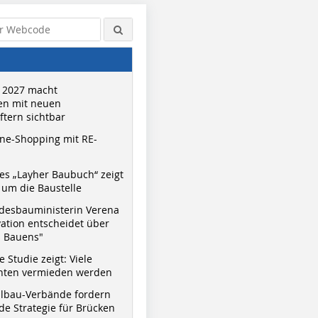
 2027 macht
n mit neuen
tern sichtbar
ne-Shopping mit RE-
s „Layher Baubuch“ zeigt
um die Baustelle
desbauministerin Verena
vation entscheidet über
s Bauens"
 Studie zeigt: Viele
nnten vermieden werden
hlbau-Verbände fordern
e Strategie für Brücken