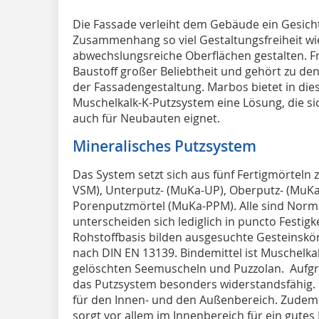
D
ie Fassade verleiht dem Gebäude ein Gesicht
Zusammenhang so viel Gestaltungsfreiheit wie
abwechslungsreiche Oberflächen gestalten. Fr
Baustoff großer Beliebtheit und gehört zu de
der Fassadengestaltung. Marbos bietet in di
Muschelkalk-K-Putzsystem eine Lösung, die si
auch für Neubauten eignet.
Mineralisches Putzsystem
Das System setzt sich aus fünf Fertigmörtel
VSM), Unterputz- (MuKa-UP), Oberputz- (MuKa
Porenputzmörtel (MuKa-PPM). Alle sind Norma
unterscheiden sich lediglich in puncto Festig
Rohstoffbasis bilden ausgesuchte Gesteins
nach DIN EN 13139. Bindemittel ist Muschelk
gelöschten Seemuscheln und Puzzolan. Aufgru
das Putzsystem besonders widerstandsfähig. E
für den Innen- und den Außenbereich. Zudem is
sorgt vor allem im Innenbereich für ein gute