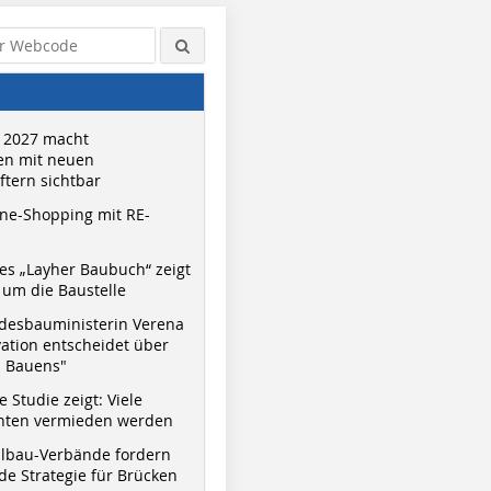
 2027 macht
n mit neuen
tern sichtbar
ne-Shopping mit RE-
s „Layher Baubuch“ zeigt
um die Baustelle
desbauministerin Verena
vation entscheidet über
s Bauens"
 Studie zeigt: Viele
nnten vermieden werden
hlbau-Verbände fordern
e Strategie für Brücken