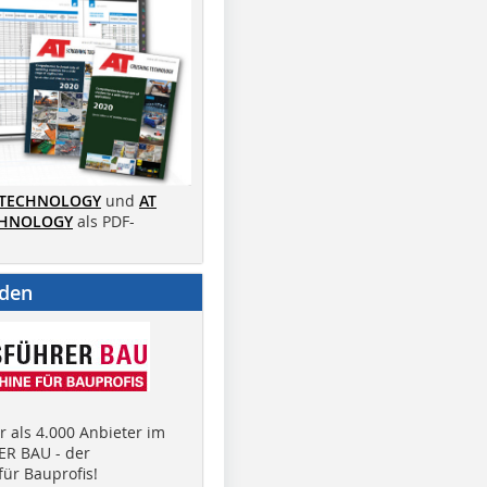
 TECHNOLOGY
und
AT
CHNOLOGY
als PDF-
nden
 als 4.000 Anbieter im
R BAU - der
ür Bauprofis!