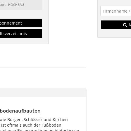
sort: HOCHBAU
bonnement
A
ltsverzeichnis
ußbodenaufbauten
 wie Burgen, Schlösser und Kirchen
, ist oftmals auch der Fußboden
hntelange Beanspruchungen hinterlassen