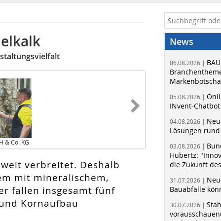
elkalk
News
taltungsvielfalt
BAU
06.08.2026 |
Branchentheme
Markenbotschaf
Onli
05.08.2026 |
INvent-Chatbot
Neue
04.08.2026 |
Lösungen rund 
H & Co. KG
Bun
03.08.2026 |
Hubertz: "Inno
 weit verbreitet. Deshalb
die Zukunft de
tem mit mineralischem,
Neue
31.07.2026 |
r fallen insgesamt fünf
Bauabfälle kö
it und Kornaufbau
Sta
30.07.2026 |
vorausschauend