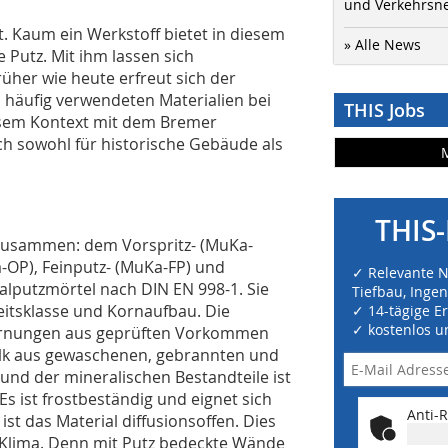
und Verkehrsn
. Kaum ein Werkstoff bietet in diesem
» Alle News
 Putz. Mit ihm lassen sich
üher wie heute erfreut sich der
n häufig verwendeten Materialien bei
THIS Jobs
esem Kontext mit dem Bremer
ch sowohl für historische Gebäude als
THIS-
n zusammen: dem Vorspritz- (MuKa-
-OP), Feinputz- (MuKa-FP) und
✓ Relevante 
lputzmörtel nach DIN EN 998-1. Sie
Tiefbau, Inge
keitsklasse und Kornaufbau. Die
✓ 14-tägige E
✓ kostenlos u
körnungen aus geprüften Vorkommen
alk aus gewaschenen, gebrannten und
nd der mineralischen Bestandteile ist
s ist frostbeständig und eignet sich
Anti-R
t das Material diffusionsoffen. Dies
s Klima. Denn mit Putz bedeckte Wände