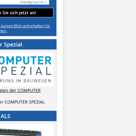
Friendly
Captcha ⇗
Sie sich jetzt an!
n kurzen Blick und erhalten Sie
nen.
 Spezial
aten der COMPUTER
der COMPUTER SPEZIAL
IALS