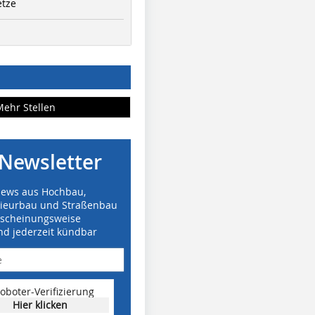
etze
Mehr Stellen
Newsletter
News aus Hochbau,
nieurbau und Straßenbau
rscheinungsweise
nd jederzeit kündbar
oboter-Verifizierung
Hier klicken