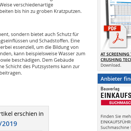
Weise verschiedenartige
beiten bis hin zu groben Kratzputzen.
ment, sondern bietet auch Schutz für
ngseinflüssen und Schadstoffen. Eine
erbei essenziell, um die Bildung von
handen, kann beispielsweise Wasser zum
AT SCREENING
 sowie beschädigen. Dem Gebäude
CRUSHING TE
Download.
nne Schicht des Putzsystems kann zur
beitragen.
Anbieter fi
tikel erschien in
Finden Sie mehr
EINKAUFSFÜHRE
/2019
Suchmaschine f