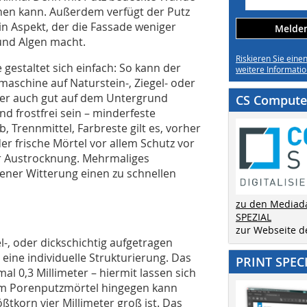
chen kann. Außerdem verfügt der Putz
in Aspekt, der die Fassade weniger
Melden 
 und Algen macht.
Riskieren Sie eine
gestaltet sich einfach: So kann der
weitere Informatio
maschine auf Naturstein-, Ziegel- oder
er auch gut auf dem Untergrund
CS Computer
und frostfrei sein – minderfeste
 Trennmittel, Farbreste gilt es, vorher
r frische Mörtel vor allem Schutz vor
er Austrocknung. Mehrmaliges
ener Witterung einen zu schnellen
zu den Mediad
SPEZIAL
zur Webseite 
-, oder dickschichtig aufgetragen
eine individuelle Strukturierung. Das
PRINT SPEC
l 0,3 Millimeter – hiermit lassen sich
em Porenputzmörtel hingegen kann
ßtkorn vier Millimeter groß ist. Das