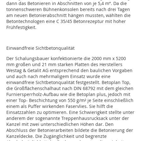
dann das Betonieren in Abschnitten von je 5,4 m“. Da die
tonnenschweren Bühnenkonsolen bereits nach drei Tagen
am neuen Betonierabschnitt hängen mussten, wählten die
Betontechnologen eine C 35/45 Betonrezeptur mit hoher
Frühfestigkeit.
Einwandfreie Sichtbetonqualität
Der Schalungsbauer konfektionierte die 2000 mm x 5200
mm großen und 21 mm starken Platten des Herstellers
Westag & Getalit AG entsprechend den baulichen Vorgaben
und auch nach mehrmaligem Einsatz wurde eine
einwandfreie Sichtbetonqualität festgestellt. Betoplan Top,
die Großflächenschalhaut nach DIN 68792 mit dem gleichen
Furniersperrholz-Aufbau wie die Betoplan plus, jedoch mit
einer Top- Beschichtung von 550 g/m² je Seite einschließlich
einem als Puffer wirkenden Faservlies. Sie hilft die
Einsatzzahlen zu optimieren. Eine Schwierigkeit stellte unter
anderem der sogenannte Treppenhausrucksack unter der
Kanzel mit zwei unterschiedlichen Höhen dar. Den
Abschluss der Betonierarbeiten bildete die Betonierung der
Kanzeldecke. Die Zugänglichkeit und begrenzte