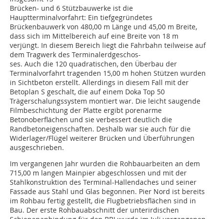
Brücken- und 6 Stützbauwerke ist die
Hauptterminalvorfahrt: Ein tiefgegründetes
Brückenbauwerk von 480,00 m Länge und 45,00 m Breite,
dass sich im Mittelbereich auf eine Breite von 18 m
verjüngt. In diesem Bereich liegt die Fahrbahn teilweise auf
dem Tragwerk des Terminalerdgeschos-
ses. Auch die 120 quadratischen, den Überbau der
Terminalvorfahrt tragenden 15,00 m hohen Stützen wurden
in Sichtbeton erstellt. Allerdings in diesem Fall mit der
Betoplan S geschalt, die auf einem Doka Top 50
Trägerschalungssystem montiert war. Die leicht saugende
Filmbeschichtung der Platte ergibt porenarme
Betonoberflächen und sie verbessert deutlich die
Randbetoneigenschaften. Deshalb war sie auch für die
Widerlager/Flügel weiterer Brücken und Überführungen
ausgeschrieben.
Im vergangenen Jahr wurden die Rohbauarbeiten an dem
715,00 m langen Mainpier abgeschlossen und mit der
Stahlkonstruktion des Terminal-Hallendaches und seiner
Fassade aus Stahl und Glas begonnen. Pier Nord ist bereits
im Rohbau fertig gestellt, die Flugbetriebsflächen sind in
Bau. Der erste Rohbauabschnitt der unterirdischen