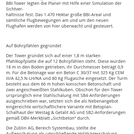
BBI-Tower legten die Planer mit Hilfe einer Simulation der
Sichtver-
hältnisse fest. Das 1.470 Hektar große BBI-Areal und
sämtliche Flugbewegungen am und um den neuen
Flughafen werden von hier überwacht und gesteuert.
Auf Bohrpfählen gegründet
Der Tower gründet sich auf einer 1,8 m starken
Pfahlkopfplatte die auf 12 Bohrpfählen steht. Diese wurden
18 m in den Boden getrieben, ihr Durchmesser beträgt 0,9
m. Für die Betonage war ein Beton C 30/37 mit 325 Kg CEM
III/A 42,5 N-LH/NA und 80 Kg Flugasche eingesetzt. Der Turm
besteht aus dem 66 m hohen konischen Betonschaft und
zwei angeschweißten Stahlkuben. Obschon für den Tower
ursprünglich eine Stahlschalung mit SB4-Anforderungen
ausgeschrieben war, setzten sich die als Nebenangebot
eingereichte wirtschaftlichere Variante mit Betoplan-
Schalhaut der Westag & Getalit AG und SB2-Anforderungen
gemäß DBV-Merkblatt „Sichtbeton“ durch.
Die Züblin AG, Bereich Systembau, stellte die
Außenschalung als umschließende Holzträgerschalung