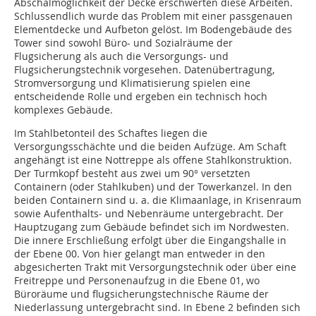
Abschalmöglichkeit der Decke erschwerten diese Arbeiten.
Schlussendlich wurde das Problem mit einer passgenauen
Elementdecke und Aufbeton gelöst. Im Bodengebäude des
Tower sind sowohl Büro- und Sozialräume der
Flugsicherung als auch die Versorgungs- und
Flugsicherungstechnik vorgesehen. Datenübertragung,
Stromversorgung und Klimatisierung spielen eine
entscheidende Rolle und ergeben ein technisch hoch
komplexes Gebäude.
Im Stahlbetonteil des Schaftes liegen die
Versorgungsschächte und die beiden Aufzüge. Am Schaft
angehängt ist eine Nottreppe als offene Stahlkonstruktion.
Der Turmkopf besteht aus zwei um 90° versetzten
Containern (oder Stahlkuben) und der Towerkanzel. In den
beiden Containern sind u. a. die Klimaanlage, in Krisenraum
sowie Aufenthalts- und Nebenräume untergebracht. Der
Hauptzugang zum Gebäude befindet sich im Nordwesten.
Die innere Erschließung erfolgt über die Eingangshalle in
der Ebene 00. Von hier gelangt man entweder in den
abgesicherten Trakt mit Versorgungstechnik oder über eine
Freitreppe und Personenaufzug in die Ebene 01, wo
Büroräume und flugsicherungstechnische Räume der
Niederlassung untergebracht sind. In Ebene 2 befinden sich