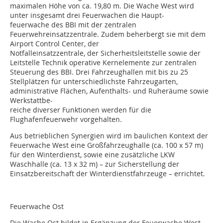
maximalen Höhe von ca. 19,80 m. Die Wache West wird
unter insgesamt drei Feuerwachen die Haupt-
feuerwache des BBI mit der zentralen
Feuerwehreinsatzzentrale. Zudem beherbergt sie mit dem
Airport Control Center, der
Notfalleinsatzzentrale, der Sicherheitsleitstelle sowie der
Leitstelle Technik operative Kernelemente zur zentralen
Steuerung des BBI. Drei Fahrzeughallen mit bis zu 25
Stellplätzen für unterschiedlichste Fahrzeugarten,
administrative Flächen, Aufenthalts- und Ruheräume sowie
Werkstattbe-
reiche diverser Funktionen werden für die
Flughafenfeuerwehr vorgehalten.
Aus betrieblichen Synergien wird im baulichen Kontext der
Feuerwache West eine Großfahrzeughalle (ca. 100 x 57 m)
für den Winterdienst, sowie eine zusätzliche LKW
Waschhalle (ca. 13 x 32 m) – zur Sicherstellung der
Einsatzbereitschaft der Winterdienstfahrzeuge – errichtet.
Feuerwache Ost
Die Wache Ost bildet in Ergänzung der Feuerwache West