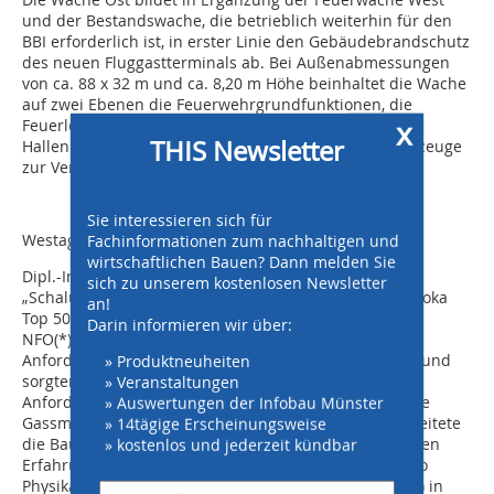
und der Bestandswache, die betrieblich weiterhin für den
BBI erforderlich ist, in erster Linie den Gebäudebrandschutz
des neuen Fluggastterminals ab. Bei Außenabmessungen
von ca. 88 x 32 m und ca. 8,20 m Höhe beinhaltet die Wache
auf zwei Ebenen die Feuerwehrgrundfunktionen, die
x
Feuerlöscherwerkstatt sowie die Sanitätsstelle. In drei
THIS Newsletter
Hallenbereichen stehen 14 Stellplätze für Einsatzfahrzeuge
zur Verfügung.
Sie interessieren sich für
Westag-Schalhaut
Fachinformationen zum nachhaltigen und
wirtschaftlichen Bauen? Dann melden Sie
Dipl.-Ing. Jan Müller, Bauleiter Hochbau Berger Bau:
sich zu unserem kostenlosen Newsletter
„Schalungstechnisch setzten wir als Trägerschalung Doka
an!
Top 50 sowie FF 20 jeweils in Kombination mit Phenox
Darin informieren wir über:
NFO(*)-Schalhaut der Westag ein. Sie erfüllten die
Anforderungen bezüglich Form, Größe und Ankerbild und
» Produktneuheiten
sorgten für schnelle Schalungstakte auch bei hohen
» Veranstaltungen
Anforderungen an die Betonoberfläche“. Dipl.-Ing. Uwe
» Auswertungen der Infobau Münster
Gassmann, Fachberater der Westag & Getalit AG, begleitete
» 14tägige Erscheinungsweise
die Baustelle seit Anbeginn. Auf Grund der ersten guten
» kostenlos und jederzeit kündbar
Erfahrungen mit Phenox NFO beim Bauvorhaben Astro
Physikalisches Institut (hier allerdings mit Weißbeton ) in