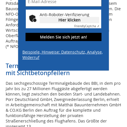
Potsdam, hatte sich die Firma Berger Bau auch bei diesem
Bauvorhaben entschieden, die Phenox NFO einzusetzen. Die
NFO-Oberflächen mit doppellagigem Aufbau und einem
Anti-Roboter-Verifizierung
Filmgewicht von 500 g/m² erfüllten alle an sie gestellten
Hier klicken
Anforderungen und zeichneten sich durch hohe
Friendly
Captcha ⇗
Wirtschaftlichkeit aus. Gegenüber Platten mit anderen
Oberflächen entsteht kein Arbeitsaufwand für das
Melden Sie sich jetzt an!
Auftragen von Schalöl und folglich keine Kosten.
(* NFO = No Form Oil = Kein Schalöl)
Beispiele, Hinweise: Datenschutz, Analyse,
Widerruf
Terminalvorfahrt
mit Sichtbetonpfeilern
Das sechsgeschossige Terminalgebäude des BBI, in dem pro
Jahr bis zu 27 Millionen Fluggäste abgefertigt werden
können, liegt zwischen den beiden Start- und Landebahnen.
Porr Deutschland GmbH, Zweigniederlassung Berlin, erhielt
in Arbeitsgemeinschaft mit Matthäi Bauunternehmen GmbH
& CO.KG Berlin den Auftrag für die komplette und
funktionsfähige Herstellung der privaten
Straßenerschließung des Flughafens. Das Größte der
insgesamt 13