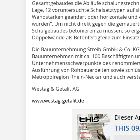
Gesamtgebäudes die Abläufe schalungstechnis
Lage, 12 voruntersuchte Schalsatztypen auf si
Wandstärken geändert oder horizontale und ve
wurden“. Um nicht direkt gegen die gemaue
Schulgebäudes betonieren zu müssen, so ergä
Doppelwände als Betonfertigteile zum Einsatz
Die Bauunternehmung Streib GmbH & Co. KG i
Bauunternehmen mit ca. 100 Beschäftigten und
Unternehmensschwerpunkte des renommierten 
Ausführung von Rohbauarbeiten sowie schlüs
Metropolregion Rhein-Neckar und auch verstä
Westag & Getalit AG
www.westag-getalit.de
Dieser Ar
THIS 09