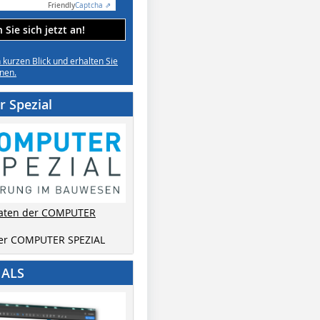
Friendly
Captcha ⇗
Sie sich jetzt an!
n kurzen Blick und erhalten Sie
nen.
 Spezial
aten der COMPUTER
der COMPUTER SPEZIAL
IALS