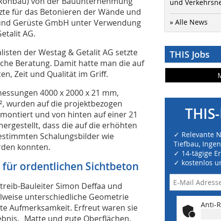
kt (Rohbau) von der Bauunternehmung
und Verkehrsn
zte für das Betonieren der Wände und
 und Gerüste GmbH unter Verwendung
» Alle News
etalit AG.
listen der Westag & Getalit AG setzte
THIS Jobs
che Beratung. Damit hatte man die auf
n, Zeit und Qualität im Griff.
messungen 4000 x 2000 x 21 mm,
², wurden auf die projektbezogen
THIS-
montiert und von hinten auf einer 21
rgestellt, dass die auf die erhöhten
✓ Relevante 
stimmten Schalungsbilder wie
Tiefbau, Inge
rden konnten.
✓ 14-tägige E
✓ kostenlos u
für ordentlichen Sichtbeton
Streib-Bauleiter Simon Deffaa und
ilweise unterschiedliche Geometrie
Anti-R
te Aufmerksamkeit. Erfreut waren sie
bnis. „Matte und gute Oberflächen,