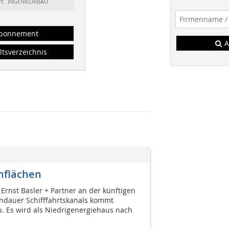
rt: INGENIEURBAU
bonnement
A
ltsverzeichnis
onflächen
rnst Basler + Partner an der künftigen
dauer Schifffahrtskanals kommt
 Es wird als Niedrigenergiehaus nach