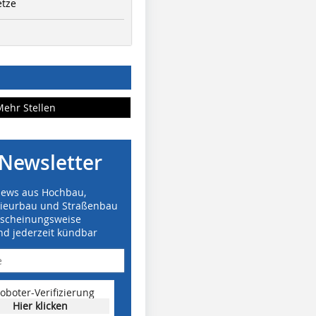
etze
Mehr Stellen
Newsletter
News aus Hochbau,
nieurbau und Straßenbau
rscheinungsweise
nd jederzeit kündbar
oboter-Verifizierung
Hier klicken