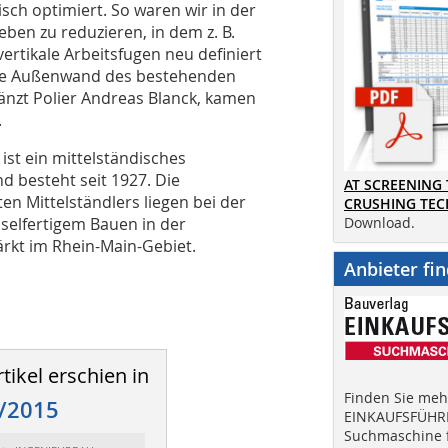
ch optimiert. So waren wir in der
eben zu reduzieren, in dem z. B.
rtikale Arbeitsfugen neu definiert
rte Außenwand des bestehenden
nzt Polier Andreas Blanck, kamen
.
st ein mittelständisches
 besteht seit 1927. Die
AT SCREENING
Mittelständlers liegen bei der
CRUSHING TE
selfertigem Bauen in der
Download.
rkt im Rhein-Main-Gebiet.
Anbieter fi
tikel erschien in
Finden Sie mehr
/2015
EINKAUFSFÜHRE
Suchmaschine f