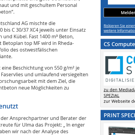
alhaut und mit geschultem Personal
beton“.
Melden 
tschland AG mischte die
Riskieren Sie eine
 bis C 30/37 XC4 jeweils unter Einsatz
weitere Informatio
n und Kübel. Fast 1400 m³ Beton,
t Betoplan top MF wird in Rheda-
CS Computer
olio des ostwestfälischen
iante.
 eine Beschichtung von 550 g/m² je
n Faservlies und umlaufend versiegelten
Forschungsarbeit mit dem Ziel, die
htbeton neue Möglichkeiten zu
zu den Mediad
SPEZIAL
zur Webseite 
enutzt
PRINT SPEC
r der Ansprechpartner und Berater der
treute für Ulma das Projekt: „ In enger
aben wir nach der Analyse des