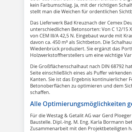
kein Farbumschlag. Ja, mit der richtigen Sch
stellt man die Weichen für ordentlichen Sicht
Das Lieferwerk Bad Kreuznach der Cemex Deu
unterschiedlichen Betonsorten: Von C 12/15 X0
von CEM III/A 42,5 N. Eingebaut wurde mit Kra
davon ca. 450 m³ als Sichtbeton. Die Schalhau
Wiedenbrück produziert. Sie ergänzt das Portf
Holzwerkstoffherstellers um eine wichtige Var
Die Großflächenschalhaut nach DIN 68792 hat
Seite einschließlich eines als Puffer wirkende
Kanten. Sie ist das Ergebnis kontinuierlicher 
Betonoberflächen zu optimieren und dem Sic
schaffen.
Alle Optimierungsmöglichkeiten g
Für die Westag & Getalit AG war Gerd Ploege
Baustelle. Dipl.-Ing. M. Eng. Karla Bormann be
Zusammenarbeit mit den Projektbeteiligten h