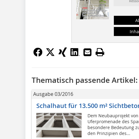
Resso
A
Inha
Thematisch passende Artikel:
Ausgabe 03/2016
Schalhaut für 13.500 m² Sichtbet
Dem Neubauprojekt von E
Uferpromenade des Span
besondere Bedeutung zu.
den Prinzipien des...