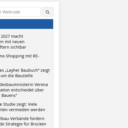
 2027 macht
n mit neuen
tern sichtbar
ne-Shopping mit RE-
s „Layher Baubuch“ zeigt
um die Baustelle
desbauministerin Verena
vation entscheidet über
s Bauens"
 Studie zeigt: Viele
nnten vermieden werden
hlbau-Verbände fordern
e Strategie für Brücken