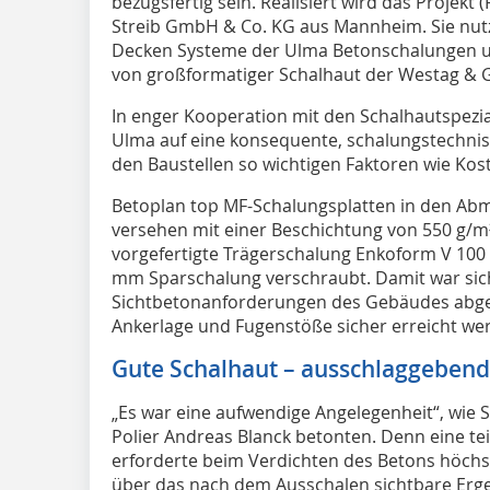
bezugsfertig sein. Realisiert wird das Proje
Streib GmbH & Co. KG aus Mannheim. Sie nut
Decken Systeme der Ulma Betonschalungen
von großformatiger Schalhaut der Westag & G
In enger Kooperation mit den Schalhautspezia
Ulma auf eine konsequente, schalungstechnis
den Baustellen so wichtigen Faktoren wie Koste
Betoplan top MF-Schalungsplatten in den Ab
versehen mit einer Beschichtung von 550 g/m
vorgefertigte Trägerschalung Enkoform V 100 
mm Sparschalung verschraubt. Damit war siche
Sichtbetonanforderungen des Gebäudes abge
Ankerlage und Fugenstöße sicher erreicht we
Gute Schalhaut – ausschlaggebend 
„Es war eine aufwendige Angelegenheit“, wie 
Polier Andreas Blanck betonten. Denn eine te
erforderte beim Verdichten des Betons höchs
über das nach dem Ausschalen sichtbare Erge