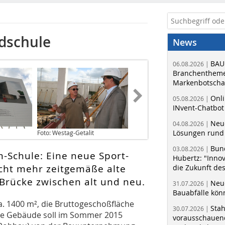
ndschule
News
BAU
06.08.2026 |
Branchentheme
Markenbotschaf
Onli
05.08.2026 |
INvent-Chatbot
Neue
04.08.2026 |
Lösungen rund 
Foto: Westag-Getalit
Bun
03.08.2026 |
-Schule: Eine neue Sport-
Hubertz: "Inno
cht mehr zeitgemäße alte
die Zukunft de
 Brücke zwischen alt und neu.
Neue
31.07.2026 |
Bauabfälle kö
a. 1400 m², die Bruttogeschoßfläche
Sta
30.07.2026 |
eure Gebäude soll im Sommer 2015
vorausschauend