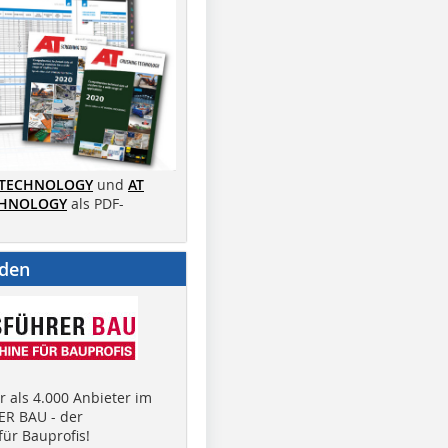
 TECHNOLOGY
und
AT
CHNOLOGY
als PDF-
nden
 als 4.000 Anbieter im
R BAU - der
ür Bauprofis!