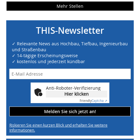
Mehr Stellen
THIS-Newsletter
✓ Relevante News aus Hochbau, Tiefbau, Ingenieurbau
und Straßenbau
✓ 14-tägige Erscheinungsweise
✓ kostenlos und jederzeit kündbar
Anti-Roboter-Verifizierung
Hier klicken
Friendly
Captcha ⇗
Melden Sie sich jetzt an!
Riskieren Sie einen kurzen Blick und erhalten Sie weitere
Informationen.