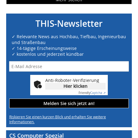
THIS-Newsletter
✓ Relevante News aus Hochbau, Tiefbau, Ingenieurbau
und Straßenbau
✓ 14-tägige Erscheinungsweise
✓ kostenlos und jederzeit kündbar
Anti-Roboter-Verifizierung
Hier klicken
Friendly
Captcha ⇗
Melden Sie sich jetzt an!
Riskieren Sie einen kurzen Blick und erhalten Sie weitere
Informationen.
CS Computer Spezial