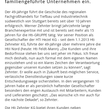
familiengeführte Unternehmen ein.
Der 49-Jährige führt die Geschicke des regionalen
Fachgroßhandels für Tiefbau und Industrietechnik
südwestlich von Stuttgart bereits seit über 10 Jahren
erfolgreich. Werner Zehnter bringt Jahrzehnte lange
Branchenexpertise mit und ist bereits seit mehr als 15
Jahren für die Hti-GRUPPE tätig. Vor seiner Position als
Gesellschafter der HTI Hezel KG – seit dem 1.1.2013 Hti
Zehneter KG, führte der 49-Jährige über mehrere Jahre die
HtiI Nord (heute: Hti Feldt-Mann). „Die Kunden und ihre
Bedürfnisse stehen bei uns seit jeher im Fokus. Ich freue
mich deshalb, nun auch formal mit dem eigenen Namen
einzustehen und so ein klares Zeichen der Verantwortung
gegenüber unseren Kunden setzen zu können“, sagt
Zehnter. Er wolle auch in Zukunft best-möglichen Service,
verlässliche Dienstleistungen sowie kurze
Entscheidungswege sicherstellen. In den vergangenen 10
Jahren habe er als persönlich haftender Gesellschafter
besonders den engen Austausch mit Mitarbeitern, Kunden
und Lieferanten geschätzt. „Das wünsche ich mir auch für
die nächste Dekade“, so Zehnter.
Die Hti Zehnter KG bietet ihren Kunden neben