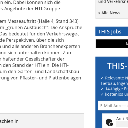
und Verkehrsn
n ein. Dabei können sich die
ess-Angebote der HTI-Gruppe
» Alle News
em Messeauftritt (Halle 4, Stand 343)
zum „grünen Austausch“: Die Ansprüche
THIS Jobs
 Das bedeutet für den Verkehrswege-,
e Perspektiven, über die sich
rn und alle anderen Branchenexperten
nd sich unterhalten können. Zum
ch haftender Gesellschafter der
THIS-
en Stand der HTI ein. Die HTI-
nd um den Garten- und Landschaftsbau
rung von Pflaster- und Plattenbelägen
✓ Relevante 
Tiefbau, Inge
✓ 14-tägige E
✓ kostenlos u
Anti-R
schien in