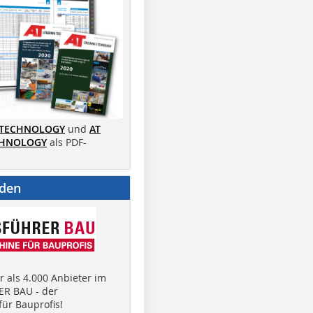
 TECHNOLOGY
und
AT
CHNOLOGY
als PDF-
nden
 als 4.000 Anbieter im
R BAU - der
ür Bauprofis!