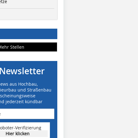
etze
Mehr Stellen
Newsletter
News aus Hochbau,
nieurbau und Straßenbau
rscheinungsweise
nd jederzeit kündbar
oboter-Verifizierung
Hier klicken