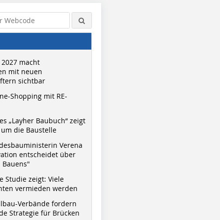
 2027 macht
n mit neuen
tern sichtbar
ne-Shopping mit RE-
s „Layher Baubuch“ zeigt
um die Baustelle
desbauministerin Verena
vation entscheidet über
s Bauens"
 Studie zeigt: Viele
nnten vermieden werden
hlbau-Verbände fordern
e Strategie für Brücken