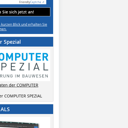
Friendly
Captcha ⇗
Sie sich jetzt an!
n kurzen Blick und erhalten Sie
nen.
 Spezial
aten der COMPUTER
der COMPUTER SPEZIAL
IALS