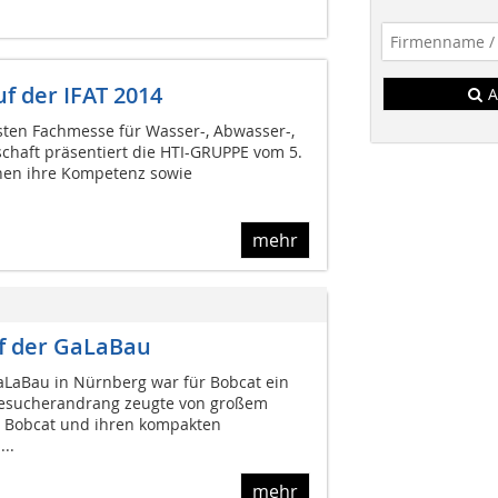
f der IFAT 2014
A
gsten Fachmesse für Wasser-, Abwasser-,
schaft präsentiert die HTI-GRUPPE vom 5.
hen ihre Kompetenz sowie
mehr
f der GaLaBau
aLaBau in Nürnberg war für Bobcat ein
 Besucherandrang zeugte von großem
e Bobcat und ihren kompakten
..
mehr