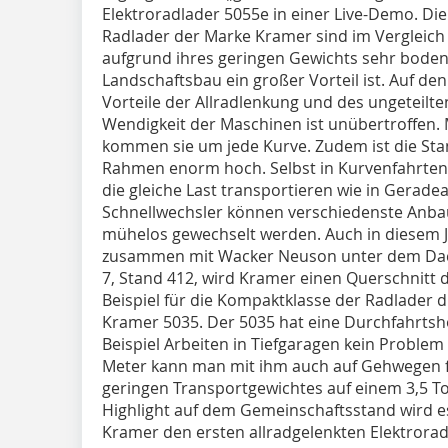
Elektroradlader 5055e in einer Live-Demo. Die
Radlader der Marke Kramer sind im Verglei
aufgrund ihres geringen Gewichts sehr bode
Landschaftsbau ein großer Vorteil ist. Auf d
Vorteile der Allradlenkung und des ungeteilte
Wendigkeit der Maschinen ist unübertroffen. 
kommen sie um jede Kurve. Zudem ist die Sta
Rahmen enorm hoch. Selbst in Kurvenfahrten 
die gleiche Last transportieren wie in Gerad
Schnellwechsler können verschiedenste Anb
mühelos gewechselt werden. Auch in diesem J
zusammen mit Wacker Neuson unter dem Dach
7, Stand 412, wird Kramer einen Querschnitt d
Beispiel für die Kompaktklasse der Radlader di
Kramer 5035. Der 5035 hat eine Durchfahrtsh
Beispiel Arbeiten in Tiefgaragen kein Problem 
Meter kann man mit ihm auch auf Gehwegen f
geringen Transportgewichtes auf einem 3,5 T
Highlight auf dem Gemeinschaftsstand wird es
Kramer den ersten allradgelenkten Elektroradl