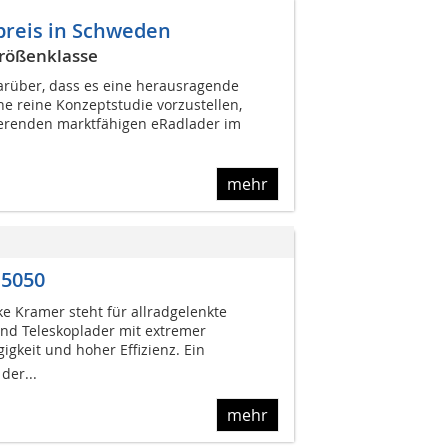
preis in Schweden
Größenklasse
darüber, dass es eine herausragende
ine reine Konzeptstudie vorzustellen,
ierenden marktfähigen eRadlader im
mehr
 5050
 Kramer steht für allradgelenkte
und Teleskoplader mit extremer
gkeit und hoher Effizienz. Ein
der...
mehr