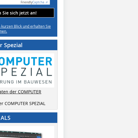
Friendly
Captcha ⇗
Sie sich jetzt an!
n kurzen Blick und erhalten Sie
nen.
 Spezial
aten der COMPUTER
der COMPUTER SPEZIAL
IALS