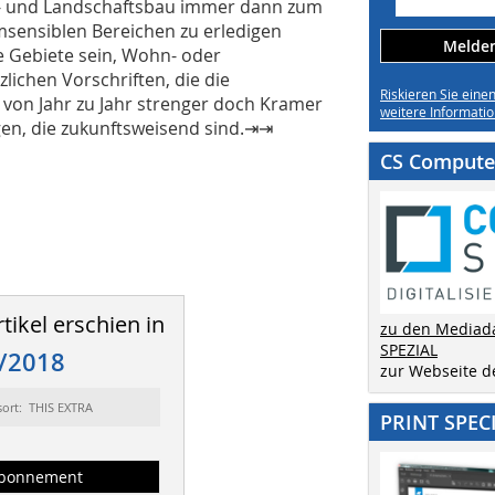
- und Landschaftsbau immer dann zum
rmsensiblen Bereichen zu erledigen
Melden 
e Gebiete sein, Wohn- oder
lichen Vorschriften, die die
Riskieren Sie eine
von Jahr zu Jahr strenger doch Kramer
weitere Informatio
gen, die zukunftsweisend sind.⇥⇥
CS Computer
tikel erschien in
zu den Mediad
SPEZIAL
/2018
zur Webseite 
sort: THIS EXTRA
PRINT SPEC
bonnement