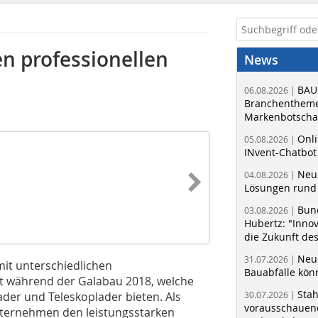
n professionellen
News
BAU
06.08.2026 |
Branchentheme
Markenbotschaf
Onli
05.08.2026 |
INvent-Chatbot
Neue
04.08.2026 |
Lösungen rund 
Bun
03.08.2026 |
Hubertz: "Inno
die Zukunft de
Neue
31.07.2026 |
mit unterschiedlichen
Bauabfälle kö
t während der Galabau 2018, welche
Sta
ader und Teleskoplader bieten. Als
30.07.2026 |
vorausschauend
Unternehmen den leistungsstarken