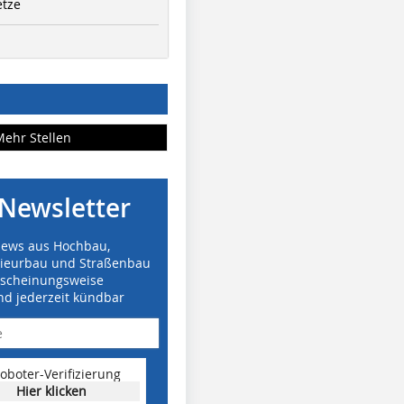
etze
Mehr Stellen
Newsletter
News aus Hochbau,
nieurbau und Straßenbau
rscheinungsweise
nd jederzeit kündbar
oboter-Verifizierung
Hier klicken