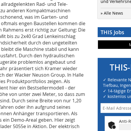
und Verkehrsn
 allradgelenkten Rad- und Tele-
ch zu anderen Kompaktmaschinen
» Alle News
nschonend, was im Garten- und
en oftmals engen Baustellen kommen die
n Rahmens erst richtig zur Geltung: Die
THIS Jobs
Mit bis zu 2x40 Grad Lenkeinschlag
ndsicherheit durch den ungeteilten
bleibt die Maschine stabil und kann
eausfahrt. Durch den hydraulischen
augeräte problemlos angebaut und
THIS-
ahr präsentiert sich Kramer wieder
 der Wacker Neuson Group. In Halle
✓ Relevante 
es Produktportfolios zeigen. Als
Tiefbau, Inge
ent hier ein Bestsellermodell - der
✓ 14-tägige E
öhe von unter zwei Meter, so dass zum
✓ kostenlos u
sind. Durch seine Breite von nur 1,20
ahren oder ihn aufgrund seines
onnen Anhänger transportieren. Als
 ein Demo-Areal geben. Hier zeigt
Anti-R
ader 5055e in Aktion. Der elektrisch