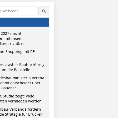
 2027 macht
n mit neuen
tern sichtbar
ne-Shopping mit RE-
s „Layher Baubuch“ zeigt
um die Baustelle
desbauministerin Verena
vation entscheidet über
s Bauens"
 Studie zeigt: Viele
nnten vermieden werden
hlbau-Verbände fordern
e Strategie für Brücken