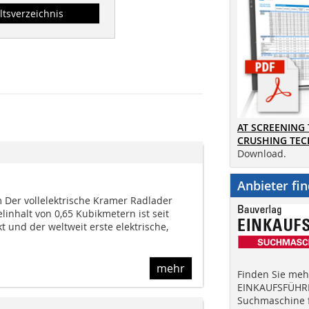
ltsverzeichnis
AT SCREENING
CRUSHING TE
Download.
Anbieter fi
Der vollelektrische Kramer Radlader
inhalt von 0,65 Kubikmetern ist seit
 und der weltweit erste elektrische,
mehr
Finden Sie mehr
EINKAUFSFÜHRE
Suchmaschine f