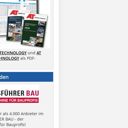
 TECHNOLOGY
und
AT
CHNOLOGY
als PDF-
nden
 als 4.000 Anbieter im
R BAU - der
ür Bauprofis!