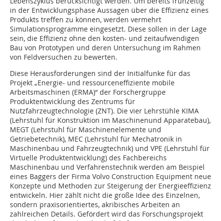
Lebenszyklus berücksichtigt werden. Um bereits frühzeitig
in der Entwicklungsphase Aussagen über die Effizienz eines
Produkts treffen zu können, werden vermehrt
Simulationsprogramme eingesetzt. Diese sollen in der Lage
sein, die Effizienz ohne den kosten- und zeitaufwendigen
Bau von Prototypen und deren Untersuchung im Rahmen
von Feldversuchen zu bewerten.
Diese Herausforderungen sind der Initialfunke für das
Projekt „Energie- und ressourceneffiziente mobile
Arbeitsmaschinen (ERMA)“ der Forschergruppe
Produktentwicklung des Zentrums für
Nutzfahrzeugtechnologie (ZNT). Die vier Lehrstühle KIMA
(Lehrstuhl für Konstruktion im Maschinenund Apparatebau),
MEGT (Lehrstuhl für Maschinenelemente und
Getriebetechnik), MEC (Lehrstuhl für Mechatronik in
Maschinenbau und Fahrzeugtechnik) und VPE (Lehrstuhl für
Virtuelle Produktentwicklung) des Fachbereichs
Maschinenbau und Verfahrenstechnik werden am Beispiel
eines Baggers der Firma Volvo Construction Equipment neue
Konzepte und Methoden zur Steigerung der Energieeffizienz
entwickeln. Hier zählt nicht die große Idee des Einzelnen,
sondern praxisorientiertes, akribisches Arbeiten an
zahlreichen Details. Gefördert wird das Forschungsprojekt