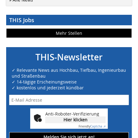
THIS Jobs
Mehr Stellen
THIS-Newsletter
✓ Relevante News aus Hochbau, Tiefbau, Ingenieurbau
und Straßenbau
✓ 14-tägige Erscheinungsweise
✓ kostenlos und jederzeit kündbar
Anti-Roboter-Verifizierung
Hier klicken
Friendly
Captcha ⇗
Melden Sie sich jetzt an!