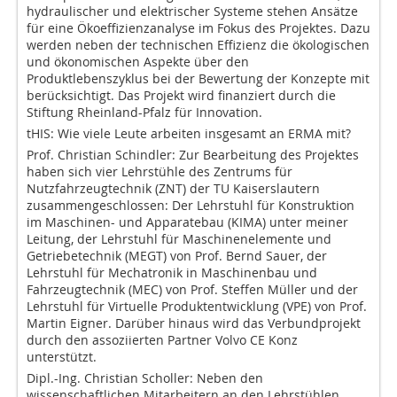
hydraulischer und elektrischer Systeme stehen Ansätze
für eine Ökoeffizienzanalyse im Fokus des Projektes. Dazu
werden neben der technischen Effizienz die ökologischen
und ökonomischen Aspekte über den
Produktlebenszyklus bei der Bewertung der Konzepte mit
berücksichtigt. Das Projekt wird finanziert durch die
Stiftung Rheinland-Pfalz für Innovation.
tHIS: Wie viele Leute arbeiten insgesamt an ERMA mit?
Prof. Christian Schindler: Zur Bearbeitung des Projektes
haben sich vier Lehrstühle des Zentrums für
Nutzfahrzeugtechnik (ZNT) der TU Kaiserslautern
zusammengeschlossen: Der Lehrstuhl für Konstruktion
im Maschinen- und Apparatebau (KIMA) unter meiner
Leitung, der Lehrstuhl für Maschinenelemente und
Getriebetechnik (MEGT) von Prof. Bernd Sauer, der
Lehrstuhl für Mechatronik in Maschinenbau und
Fahrzeugtechnik (MEC) von Prof. Steffen Müller und der
Lehrstuhl für Virtuelle Produktentwicklung (VPE) von Prof.
Martin Eigner. Darüber hinaus wird das Verbundprojekt
durch den assoziierten Partner Volvo CE Konz
unterstützt.
Dipl.-Ing. Christian Scholler: Neben den
wissenschaftlichen Mitarbeitern an den Lehrstühlen