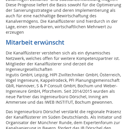
Diese Prognose liefert die Basis sowohl für die Optimierung
der Sanierungsstrategie und deren Implementierung als
auch für eine nachhaltige Bewirtschaftung des
Kanalvermögens. Die Kanalflüsterer sind hierdurch in der
Lage, einen steuerbaren, wirtschaftlichen Mehrwert zu
erzeugen
Mitarbeit erwünscht
Die Kanalflüsterer verstehen sich als ein dynamisches
Netzwerk, welches offen für weitere Kompetenzpartner ist.
Mitglieder der Kanalflüsterer sind derzeit die
Ingenieurgesellschaften
Ingutis GmbH, Leipzig, HIPI Ziviltechniker GmbH, Österreich,
Vogel Ingenieure, Kappelrodeck, PFI Planungsgemeinschaft
GbR, Hannover, S & P Consult GmbH, Bochum und Weber-
Ingenieure GmbH, Pforzheim. Seit 2014/2015 wurden als
neue Partner das Ingenieurbüro Dörschel, Inning am
Ammersee und das IWEB INSTITUT, Bochum gewonnen.
Das Ingenieurbüro Dörschel verstärkt die regionale Präsenz
der Kanalflüsterer im Süden Deutschlands. Als Initiator und
Organisator der Münchner Runde, dem Expertenforum zur
Kanalsanierung in Bayern, fördert das IB Dörschel den