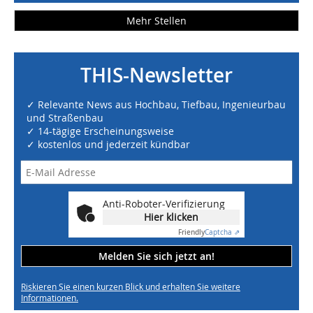
Mehr Stellen
THIS-Newsletter
✓ Relevante News aus Hochbau, Tiefbau, Ingenieurbau
und Straßenbau
✓ 14-tägige Erscheinungsweise
✓ kostenlos und jederzeit kündbar
Anti-Roboter-Verifizierung
Hier klicken
Friendly
Captcha ⇗
Melden Sie sich jetzt an!
Riskieren Sie einen kurzen Blick und erhalten Sie weitere
Informationen.