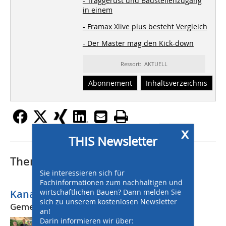
- Traggerüst und Baustellenzugang
in einem
- Framax Xlive plus besteht Vergleich
- Der Master mag den Kick-down
Ressort: AKTUELL
Abonnement
Inhaltsverzeichnis
x
THIS Newsletter
Thematisch passende Artikel:
Sie interessieren sich für
Fachinformationen zum nachhaltigen und
wirtschaftlichen Bauen? Dann melden Sie
Kanalgipfel 2016
sich zu unserem kostenlosen Newsletter
Gemeinsam unterirdische Werte erhalten
an!
Darin informieren wir über:
Mit einer Länge von 540.723 km [1 ]