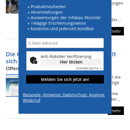
öffentlicher Abwasserkanäle und -leitungen
» Produktneuheiten
zzgl. des zwei- bis dreifachen an
» Veranstaltungen
Grundstücksentwässerungsleitungen
» Auswertungen der Infobau Münster
stellen die Entwässerungssysteme in der...
» 14tägige Erscheinungsweise
» kostenlos und jederzeit kündbar
mehr
Die Kanalflüsterer - Ein Netzwerk stellt
Anti-Roboter-Verifizierung
sich vor
Hier klicken
Offenes europäisches Netzwerk
Friendly
Captcha ⇗
Eine solche belastbare Bilanzierung ist die
Melden Sie sich jetzt an!
Grundvoraussetzung für eine nachhaltige
Bewirtschaftung und ein effizientes
Management der Entwässerungssysteme
Beispiele, Hinweise: Datenschutz, Analyse,
im Sinne des existierenden, sich aus der...
Widerruf
mehr