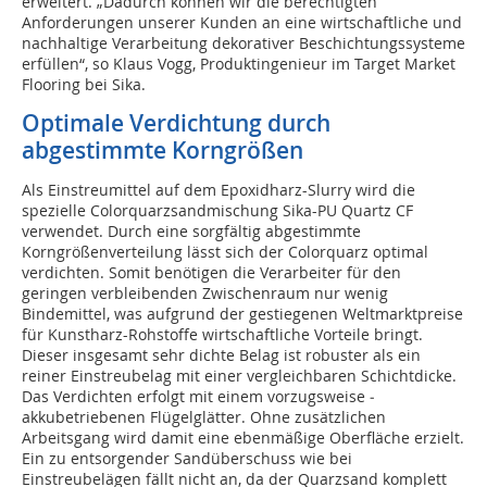
erweitert. „Dadurch können wir die berechtigten
Anforderungen unserer Kunden an eine wirtschaftliche und
nachhaltige Verarbeitung dekorativer Beschichtungssysteme
erfüllen“, so Klaus Vogg, Produktingenieur im Target Market
Flooring bei Sika.
Optimale Verdichtung durch
abgestimmte Korngrößen
Als Einstreumittel auf dem Epoxidharz-Slurry wird die
spezielle Colorquarzsandmischung Sika-PU Quartz CF
verwendet. Durch eine sorgfältig abgestimmte
Korngrößenverteilung lässt sich der Color­quarz optimal
verdichten. Somit benötigen die Verarbeiter für den
geringen verbleibenden Zwischenraum nur wenig
Bindemittel, was aufgrund der gestiegenen Weltmarktpreise
für Kunstharz-Rohstoffe wirtschaftliche Vorteile bringt.
Dieser insgesamt sehr dichte Belag ist robuster als ein
reiner Einstreubelag mit einer vergleichbaren Schichtdicke.
Das Verdichten erfolgt mit einem vorzugsweise ­
akkubetriebenen Flügelglätter. Ohne zusätzlichen
Arbeitsgang wird damit eine ebenmäßige Ober­fläche erzielt.
Ein zu entsorgender Sandüberschuss wie bei
Einstreubelägen fällt nicht an, da der Quarzsand komplett