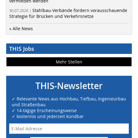
vermieden werden
Stahlbau-Verbände fordern vorausschauende
30.07.2026 |
Strategie für Brücken und Verkehrsnetze
» Alle News
THIS Jobs
Mehr Stellen
THIS-Newsletter
✓ Relevante News aus Hochbau, Tiefbau, Ingenieurbau
und Straßenbau
✓ 14-tägige Erscheinungsweise
✓ kostenlos und jederzeit kündbar