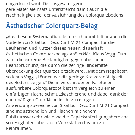
eingedrückt wird. Der insgesamt gerin­-
gere Materialeinsatz unterstreicht damit auch die
Nachhaltigkeit bei der Ausführung des Colorquarzbodens.
Ästhetischer Colorquarz-Belag
„Aus diesem Systemaufbau leiten sich unmittelbar auch die
Vorteile von Sikafloor DecoDur EM-21 Compact für die
Bauherren und Nutzer dieses neuen, dauerhaft
ästhetischen Colorquarzbelags ab“, erklärt Klaus Vogg. Dazu
zählt die extreme Beständigkeit gegenüber hoher
Beanspruchung, die durch die geringe Bindemittel-
Überdeckung des Quarzes erzielt wird. „Mit dem Nageltest“,
so Klaus Vogg, „können wir die geringe Kratzeranfälligkeit
des Bodens zeigen.“ Die in verschiedenen Farbtönen
ausführbare Colorquarzoptik ist im Vergleich zu einer
einfarbigen Fläche schmutzkaschierend und dabei dank der
ebenmäßigen Oberfläche leicht zu reinigen.
Anwendungsbereiche von Sikafloor DecoDur EM-21 Compact
sind Industriehallen und Flächen mit hohem
Publikumsverkehr wie etwa die Gepäckabfertigungsbereiche
von Flughäfen, aber auch Werkstätten bis hin zu
Reinräumen.