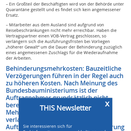
– Ein Großteil der Beschäftigten wird von der Behörde unter
Quarantäne gestellt und es findet sich kein angemessener
Ersatz.
– Mitarbeiter aus dem Ausland sind aufgrund von
Reisebeschränkungen nicht mehr erreichbar. Haben die
Vertragspartner einen VOB-Vertrag geschlossen, so
verlängern sich die Ausführungsfristen bei Vorliegen
„höherer Gewalt“ um die Dauer der Behinderung zuzüglich
eines angemessenen Zuschlags für die Wiederaufnahme
der Arbeiten.
Behinderungsmehrkosten: Bauzeitliche
Verzögerungen führen in der Regel auch
zu höheren Kosten. Nach Meinung des
Bundesbauministeriums ist der
Auftragnehmer grundsätzlich nicht
x
berechtigt, hieraus folgende
THIS Newsletter
Mehrkosten vom Auftraggeber zu
verlangen. Dies deshalb, weil der
Auftraggeber weder an der Behinderung
Sie interessieren sich für