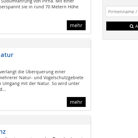
n Südumfahrung von Pirna. Mit einer
berspannt sie in rund 70 Metern Höhe
mehr
A
Natur
verlangt die Überquerung einer
ehrerer Natur- und Vogelschutzgebiete
 Umgang mit der Natur. So wird unter
...
mehr
nz