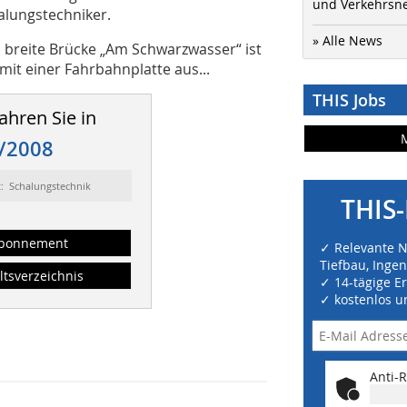
und Verkehrsn
alungstechniker.
» Alle News
m breite Brücke „Am Schwarzwasser“ ist
it einer Fahrbahnplatte aus...
THIS Jobs
ahren Sie in
/2008
t: Schalungstechnik
THIS-
bonnement
✓ Relevante 
Tiefbau, Inge
ltsverzeichnis
✓ 14-tägige E
✓ kostenlos u
Anti-R