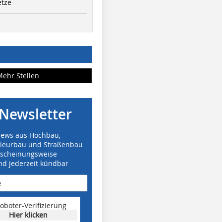
etze
Mehr Stellen
Newsletter
News aus Hochbau,
nieurbau und Straßenbau
rscheinungsweise
nd jederzeit kündbar
oboter-Verifizierung
Hier klicken