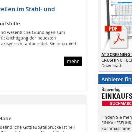
eilen im Stahl- und
urfshilfe
 sind wesentliche Grundlagen zum
rücksichtigung der neuesten
xisgerecht aufbereitet. Sie informiert
AT SCREENING
CRUSHING TE
mehr
Download.
Anbieter fi
Finden Sie mehr
 Höhe
EINKAUFSFÜHRE
befindliche Gottleubatalbrücke ist Teil
Suchmaschine f