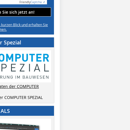
Friendly
Captcha ⇗
Sie sich jetzt an!
n kurzen Blick und erhalten Sie
nen.
 Spezial
aten der COMPUTER
der COMPUTER SPEZIAL
IALS