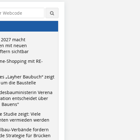
 2027 macht
n mit neuen
tern sichtbar
ne-Shopping mit RE-
s „Layher Baubuch“ zeigt
um die Baustelle
desbauministerin Verena
vation entscheidet über
s Bauens"
 Studie zeigt: Viele
nnten vermieden werden
hlbau-Verbände fordern
e Strategie für Brücken