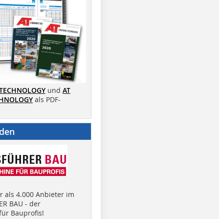
 TECHNOLOGY
und
AT
CHNOLOGY
als PDF-
nden
 als 4.000 Anbieter im
R BAU - der
ür Bauprofis!