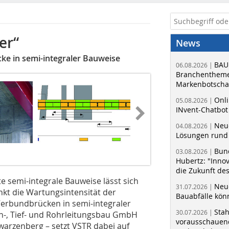
er“
News
ke in semi-integraler Bauweise
BAU
06.08.2026 |
Branchentheme
Markenbotschaf
Onli
05.08.2026 |
INvent-Chatbot
Neue
04.08.2026 |
Lösungen rund 
Fotos und Graphik: Doka
Bun
03.08.2026 |
Hubertz: "Inno
die Zukunft de
semi-integrale Bauweise lässt sich
Neue
31.07.2026 |
kt die Wartungsintensität der
Bauabfälle kö
Verbundbrücken in semi-integraler
Sta
30.07.2026 |
en-, Tief- und Rohrleitungsbau GmbH
vorausschauend
warzenberg – setzt VSTR dabei auf