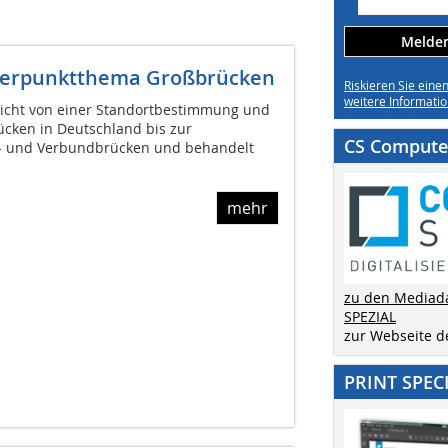
Melden 
werpunktthema Großbrücken
Riskieren Sie eine
weitere Informatio
cht von einer Standortbestimmung und
ücken in Deutschland bis zur
CS Computer
hl- und Verbundbrücken und behandelt
mehr
zu den Mediad
SPEZIAL
zur Webseite 
PRINT SPEC