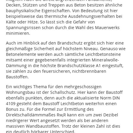
Decken, Stützen und Treppen aus Beton besitzen ähnliche
bauphysikalische Eigenschaften. Von Bedeutung ist hier
beispielsweise das thermische Ausdehnungsverhalten bei
Kälte oder Hitze. So lässt sich die Gefahr von
Spannungsrissen schon durch die Wahl des Mauerwerks
minimieren.
Auch im Hinblick auf den Brandschutz ergibt sich hier eine
gleichmäßige Sicherheit auf höchstem Niveau. Genauso wie
Betonelemente werden auch sämtliche Leichtbetonsteine
mitsamt einer gegebenenfalls integrierten Mineralwolle-
Dämmung in die höchste Brandschutzklasse A1 eingestuft,
sie zählen zu den feuersicheren, nichtbrennbaren
Baustoffen.
Ein wichtiges Thema für den mehrgeschossigen
Wohnungsbau ist der Schallschutz. Hier kann der Baustoff
ebenfalls punkten, denn auch die aktualisierte Norm DIN
4109 gesteht dem Baustoff Leichtbeton weiterhin einen
Bonus zu. Für die Formel zur Ermittlung des
Direktschalldämmmaßes Rw,R kann ein um zwei Dezibel
niedrigerer Wert angesetzt werden als bei anderen
massiven Wandbaustoffen. Trotz der kleinen Zahl ist dies
ein deutlich hörbarer Unterschied.