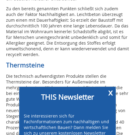
Zu den bereits genannten Punkten schließt sich zudem
auch der Faktor Nachhaltigkeit an. Leichtbeton überzeugt
zum einen mit Dauerhaftigkeit: So erzielt der Baustoff mit
durchschnittlich 100 Jahren eine lange Lebensdauer. Da das
Material im Wohnraum keinerlei Schadstoffe abgibt, ist es
für Menschen uneingeschränkt unbedenklich und somit für
Allergiker geeignet. Die Entsorgung des Stoffes erfolgt
umweltschonend, denn er kann wiederverwendet und damit
recycelt werden.
Thermsteine
Die technisch aufwendigsten Produkte stellen die
Thermsteine dar. Besonders für Außenwände im
mehrgeschossigen Wohnungsbau sind Steine gefragt, die
x
bei einer hohen charakteristischen Druckfestigkeit eine sehr
THIS Newsletter
gute Wärmedämmung aufweisen. Eine wichtige
Produktreihe sind die zu den Thermsteinen zählenden
neuen Kombi-Steine. Mit einer geänderten Anordnung von
Sie interessieren sich für
Stegen, Schlitzen und Dämmstoffkammern wurde die
Fachinformationen zum nachhaltigen und
charakteristische Druckfestigkeit (der fK-Wert) um rund 40
wirtschaftlichen Bauen? Dann melden Sie
Prozent gesteigert. Die wärmetechnischen Eigenschaften
sich zu unserem kostenlosen Newsletter
sind dabei auf unverändert hohem Niveau geblieben. Die