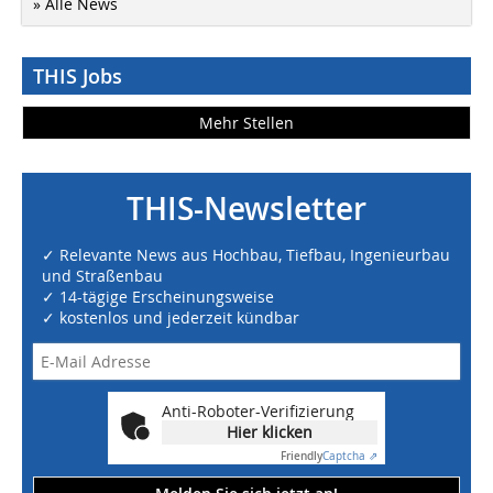
» Alle News
THIS Jobs
Mehr Stellen
THIS-Newsletter
✓ Relevante News aus Hochbau, Tiefbau, Ingenieurbau
und Straßenbau
✓ 14-tägige Erscheinungsweise
✓ kostenlos und jederzeit kündbar
Anti-Roboter-Verifizierung
Hier klicken
Friendly
Captcha ⇗