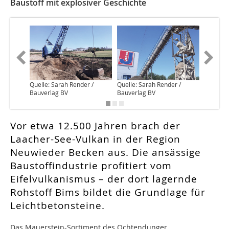
Baustoff mit explosiver Geschichte
Quelle: Sarah Render /
Quelle: Sarah Render /
Quelle: 
Bauverlag BV
Bauverlag BV
Bauverl
Vor etwa 12.500 Jahren brach der
Laacher-See-Vulkan in der Region
Neuwieder Becken aus. Die ansässige
Baustoffindustrie profitiert vom
Eifelvulkanismus – der dort lagernde
Rohstoff Bims bildet die Grundlage für
Leichtbetonsteine.
D
as Mauerstein-Sortiment des Ochtendunger