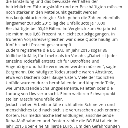
die Einstellung und das bewusste Verhalten der
betrieblichen Führungskräfte und der Beschäftigten müssen
noch stärker in den Mittelpunkt gestellt werden.
Aus konjunkturbereinigter Sicht gehen die Zahlen ebenfalls
langsamer zurück: 2015 lag die Unfallquote je 1.000
Beschäftigte bei 55,49 Fällen. Im Vergleich zum Vorjahr ist
sie mit minus 0,68 Prozent nur leicht zurückgegangen. In
früheren Vorjahresvergleichen war diese Quote häufig um
fünf bis acht Prozent geschrumpft.
Zudem registrierte die BG BAU im Jahr 2015 sogar 86
tödliche Unfälle, fünf mehr als im Vorjahr. „Dabei ist jeder
einzelne Todesfall entsetzlich für Betroffene und
Angehörige und hätte vermieden werden müssen.“, sagte
Bergmann. Die häufigste Todesursache waren Abstürze,
etwa von Dächern oder Baugerüsten. Viele der tödlichen
Unfälle wurden durch herabfallende und kippende Teile,
wie umstürzende Schalungselemente, Paletten oder die
Ladung von Lkw verursacht. Einen weiteren Schwerpunkt
stellen Maschinenunfälle dar.
Jedoch ziehen Arbeitsunfälle nicht allein Schmerzen und
menschliches Leid nach sich, sie verursachen auch enorme
Kosten. Für medizinische Behandlungen, anschließende
Reha-Maßnahmen und Renten zahlte die BG BAU allein im
Jahr 2015 über eine Milliarde Euro. „Um den Gefährdungen