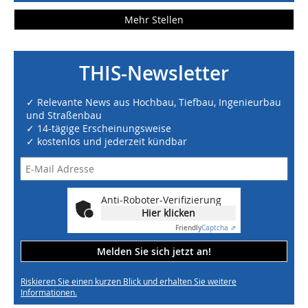
Mehr Stellen
THIS-Newsletter
✓ Relevante News aus Hochbau, Tiefbau, Ingenieurbau
und Straßenbau
✓ 14-tägige Erscheinungsweise
✓ kostenlos und jederzeit kündbar
Anti-Roboter-Verifizierung
Hier klicken
Friendly
Captcha ⇗
Melden Sie sich jetzt an!
Riskieren Sie einen kurzen Blick und erhalten Sie weitere
Informationen.