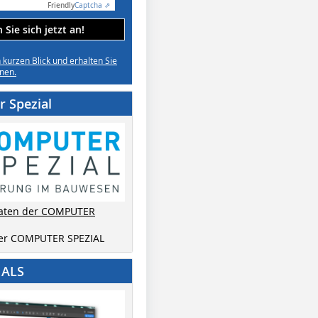
Friendly
Captcha ⇗
Sie sich jetzt an!
n kurzen Blick und erhalten Sie
nen.
 Spezial
aten der COMPUTER
der COMPUTER SPEZIAL
IALS