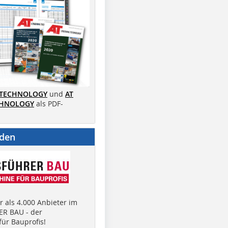
 TECHNOLOGY
und
AT
CHNOLOGY
als PDF-
nden
 als 4.000 Anbieter im
R BAU - der
ür Bauprofis!