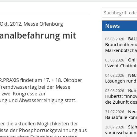
 Okt. 2012, Messe Offenburg
News
analbefahrung mit
BAU
06.08.2026 |
Branchentheme
Markenbotschaf
Onli
05.08.2026 |
INvent-Chatbot
Neue
04.08.2026 |
PRAXIS findet am 17. + 18. Oktober
Lösungen rund 
Fremdwassertag bei der Messe
Bun
03.08.2026 |
n zwei Kongresse zur
Hubertz: "Inno
ng und Abwasserreinigung statt.
die Zukunft de
Neue
31.07.2026 |
Bauabfälle kö
r die aktuellen Möglichkeiten der
Sta
30.07.2026 |
nisse der Phosphorrückgewinnung aus
vorausschauend