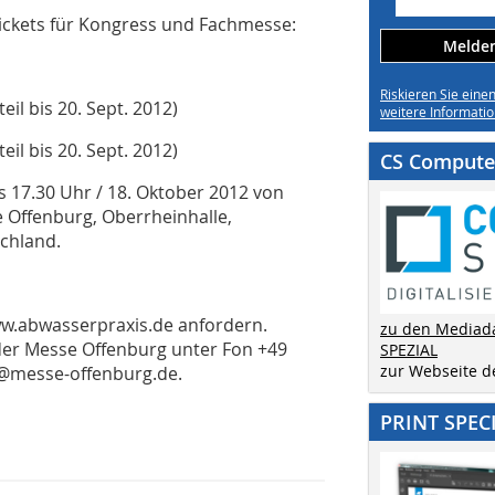
ickets für Kongress und Fachmesse:
Melden 
Riskieren Sie eine
il bis 20. Sept. 2012)
weitere Informatio
il bis 20. Sept. 2012)
CS Computer
s 17.30 Uhr / 18. Oktober 2012 von
e Offenburg, Oberrheinhalle,
schland.
.abwasserpraxis.de anfordern.
zu den Mediad
 der Messe Offenburg unter Fon +49
SPEZIAL
zur Webseite 
is@messe-offenburg.de.
PRINT SPEC