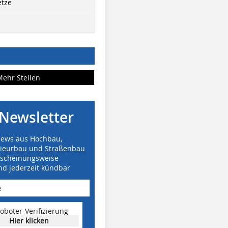
etze
Mehr Stellen
Newsletter
News aus Hochbau,
nieurbau und Straßenbau
rscheinungsweise
nd jederzeit kündbar
oboter-Verifizierung
Hier klicken