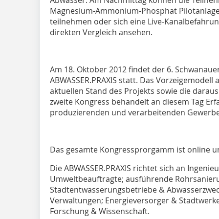
Abwasser. Am Nachmittag können die Teilnehm
Magnesium-Ammonium-Phosphat Pilotanlage
teilnehmen oder sich eine Live-Kanalbefahru
direkten Vergleich ansehen.
Am 18. Oktober 2012 findet der 6. Schwanau
ABWASSER.PRAXIS statt. Das Vorzeigemodell a
aktuellen Stand des Projekts sowie die daraus
zweite Kongress behandelt an diesem Tag Er
produzierenden und verarbeitenden Gewerbe 
Das gesamte Kongressprorgamm ist online un
Die ABWASSER.PRAXIS richtet sich an Ingenieu
Umweltbeauftragte; ausführende Rohrsanier
Stadtentwässerungsbetriebe & Abwasserzw
Verwaltungen; Energieversorger & Stadtwerke;
Forschung & Wissenschaft.