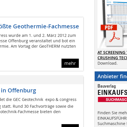
rößte Geothermie-Fachmesse
ress wurde am 1. und 2. März 2012 zum
sse Offenburg veranstaltet und bot ein
hermie. Am Vortag der GeoTHERM nutzten
AT SCREENING
CRUSHING TE
mehr
Download.
Anbieter fi
 in Offenburg
det die GEC Geotechnik  expo & congress
 statt. Rund 30 Fachvorträge sowie die
Geotechnik-Fachmesse bieten den
Finden Sie mehr
EINKAUFSFÜHRE
Suchmaschine f