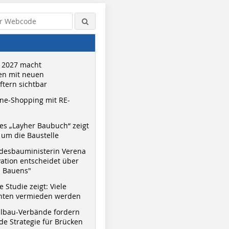
 2027 macht
n mit neuen
tern sichtbar
ne-Shopping mit RE-
s „Layher Baubuch“ zeigt
um die Baustelle
desbauministerin Verena
vation entscheidet über
s Bauens"
 Studie zeigt: Viele
nnten vermieden werden
hlbau-Verbände fordern
e Strategie für Brücken