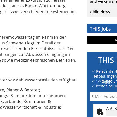
er an einer Exkursion zur ersten
und Verkehrsn
 des Landes Baden-Württemberg
ng mit zwei verschiedenen Systemen im
» Alle News
THIS Jobs
er Fremdwassertag im Rahmen der
us Schwanau legt im Detail den
 resultierenden Erkenntnisse dar. Der
fahrungen zur Abwasserreinigung im
THIS-
sowie medizin-technischen Betrieben.
✓ Relevante 
Tiefbau, Inge
ter www.abwasserpraxis.de verfügbar.
✓ 14-tägige E
✓ kostenlos u
re, Planer & Berater;
ungs- & Inspektionsunternehmen;
eckverbände; Kommunen &
 Wasserwirtschaft & Industrie;
Anti-R