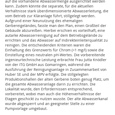
auf die vorhandene Abwassermenge ausgerichtet werden
kann. Zudem könnte die separate, für die aktuellen
Verhältnisse stark überdimensionierte Abwasserleitung, die
vom Betrieb zur Kläranlage führt, stillgelegt werden.
Aufgrund einer Neunutzung des ehemaligen
Gerbereigeländes, fasste man den Plan, einen Großteil der
Gebäude abzureißen. Hierbei erschien es vorteilhaft, eine
autarke Abwasserreinigung auf dem Betriebsgelände zu
errichten und das Abwasser auf Indirekteinleiterqualität zu
reinigen. Die entscheidenden Kriterien waren die
Einhaltung des Grenzwerts für Chrom (<1 mg/l) sowie die
Einstellung eines neutralen pH-Wertes. Die vorbereitende
ingenieurtechnische Leistung erbrachte Frau Jutta Knödler
von der ITG GmbH aus Gomaringen, während die
Ausführung der Reinigungsanlage in Zusammenarbeit von
Huber SE und der MPV erfolgte. Die stillgelegten
Produktionshallen der alten Gerberei boten genug Platz, um
die gesamte Abwasseranlage darin zu errichten. Die
Lokalität wurde, den Erfordernissen entsprechend,
vorbereitet, wobei man auch die Höhenverhältnisse der
Etagen geschickt zu nutzen wusste. Der alte Abwasserkanal
wurde abgesperrt und an geeigneter Stelle zu einer
Pumpvorlage umgebaut.