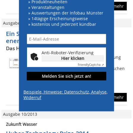
» Produktneuheiten
mehr
» Veranstaltungen
» Auswertungen der Infobau Münster
» 14tägige Erscheinungsweise
Ausgabe 02/2018
» kostenlos und jederzeit kündbar
Ein Schritt näher in Richtung
energieautarke Kläranlage
Das Huber CarbonWin - Verfahren
Anti-Roboter-Verifizierung
Bei der ordnungsgemäßen Stabilisierung
Hier klicken
und Entsorgung von Klärschlamm [1]
Friendly
Captcha ⇗
unterscheidet man grundsätzlich zwischen
der gemeinsamen aeroben
Melden Sie sich jetzt an!
Schlammstabilisierung, bei der die
Stabilisierung des...
Beispiele, Hinweise: Datenschutz, Analyse,
mehr
Widerruf
Ausgabe 10/2013
Zukunft Wasser