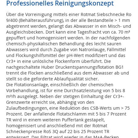
Professionelles Reinigungskonzept
Über die Vorreinigung mittels einer Rotmat Siebschnecke Ro
9/400 (Behälterausführung), in der alle Bestandteile > 1 mm
abgetrennt werden, gelangt das Abwasser in ein Misch- und
Ausgleichsbecken. Dort kann eine Tagesfracht von ca. 70 m³
gepuffert und homogenisiert werden. In der nachfolgenden
chemisch-physikalischen Behandlung des leicht sauren
Abwassers wird durch Zugabe von Natronlauge, Fällmittel
und Flockungshilfsmittel der pH-Wert modifiziert und das
Cr3+ in eine unlösliche Flockenform überführt. Die
nachgeschaltete Huber Druckentspannungsflotation BG1
trennt die Flocken anschließend aus dem Abwasser ab und
stellt so die geforderte Ablaufqualität sicher.
Die Flotationsanlage, einschließlich der chemischen
Vorbehandlung, ist für eine Durchsatzleistung von 5 bis 8
m³/h ausgelegt. Neben der stetigen Einhaltung der Cr3+-
Grenzwerte erreicht sie, abhängig von den
Zulaufbedingungen, eine Reduktion des CSB-Werts um > 75
Prozent. Der anfallende Flotatschlamm mit 5 bis 7 Prozent
TR wird in einem weiteren Puffertank gestapelt,
homogenisiert und anschließend mit der Rotmat
Schneckenpresse RoS 3Q auf 22 bis 25 Prozent TR
entwässert. Das Filtrat wird wieder in das M+A-Becken