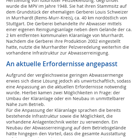
Herstellung von luxuriöser Pelzbekleidung. Gegründet
wurde die MPV im Jahre 1948. Sie hat ihren Stammsitz auf
dem Grundstück der ehemaligen Gerberei Louis Schweizer
in Murrhardt (Rems-Murr-Kreis), ca. 40 km nordöstlich von
Stuttgart. Die Gerberei behandelte ihr Abwasser mittels
einer eigenen Reinigungsanlage neben dem Gelände der ca.
2 km entfernten kommunalen Kläranlage von Murrhardt.
Nachdem die Gerberei ihre Produktion 2002 eingestellt
hatte, nutzte die Murrhardter Pelzveredelung weiterhin die
vorhandene Infrastruktur zur Abwasserreinigung.
An aktuelle Erfordernisse angepasst
Aufgrund der vergleichsweise geringen Abwassermenge
erwies sich diese Lösung jedoch als unwirtschaftlich, sodass
eine Anpassung an die aktuellen Erfordernisse notwendig
wurde. Hierbei kamen zwei Möglichkeiten in Frage: der
Umbau der Kläranlage oder ein Neubau in unmittelbarer
Nähe zum Betrieb.
Für die Anpassung der Kläranlage sprachen die bereits
bestehende Infrastruktur sowie die Möglichkeit, die
vorhandene Anlagentechnik weiter zu verwenden. Ein
Neubau der Abwasserreinigung auf dem Betriebsgelände
hätte hingegen den Vorteil, dass die gesamte Ausstattung