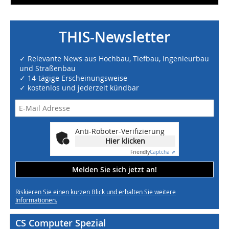
THIS-Newsletter
✓ Relevante News aus Hochbau, Tiefbau, Ingenieurbau
und Straßenbau
✓ 14-tägige Erscheinungsweise
✓ kostenlos und jederzeit kündbar
Anti-Roboter-Verifizierung
Hier klicken
Friendly
Captcha ⇗
Melden Sie sich jetzt an!
Riskieren Sie einen kurzen Blick und erhalten Sie weitere
Informationen.
CS Computer Spezial