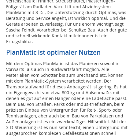
Verteilschaufel Finliner, Streuschaufel, Pflasterfugen-
Füllgerät am Radlader, Vacu-Lift und Abziehsystem
PlanMatic mit 3-D. „Die Unterstützung durch Optimas, was
Beratung und Service angeht, ist wirklich optimal. Und die
Geräte arbeiten zuverlässig. Für uns enorm wichtig“, sagt
Sascha Feindt, Vorarbeiter bei Schultze Bau. Auch der gute
und schnell wirkende Kontakt miteinander ist ein
Erfolgsfaktor.
PlanMatic ist optimaler Nutzen
Mit dem Optimas PlanMatic ist das Planieren sowohl in
Vorwärts- als auch in Rückwärtsfahrt möglich. Alle
Materialien vom Schotter bis zum Brechsand etc. können
mit dem PlanMatic-System verarbeitet werden. Der
Transportaufwand für dieses Anbaugerät ist gering. Es hat
ein Eigengewicht von etwa 800 kg und Außenmaße, mit
denen es gut auf einen Hänger oder eine Ladefläche passt.
Beim Bau von Straßen, Parks oder Indus-trieflächen, beim
präzisen Einbau von Untergründen für Reit-, Sport- oder
Tennisanlagen, aber auch beim Bau von Parkplätzen und
Außenanlagen ist es ein zweckmäßiges Hilfsmittel. Mit der
3-D-Steuerung ist es nun sehr leicht, einen Untergrund mit
ausgesprochen komplexen Gefällesituationen schnell