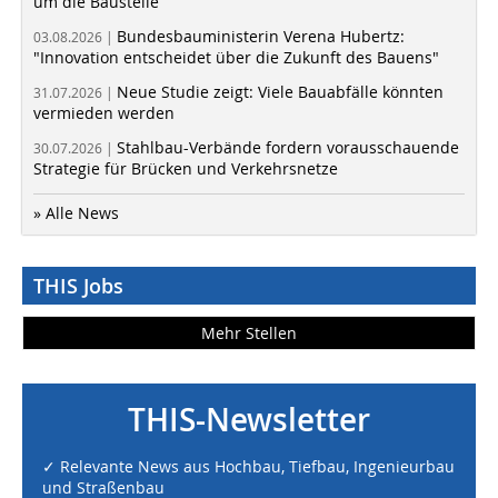
um die Baustelle
Bundesbauministerin Verena Hubertz:
03.08.2026 |
"Innovation entscheidet über die Zukunft des Bauens"
Neue Studie zeigt: Viele Bauabfälle könnten
31.07.2026 |
vermieden werden
Stahlbau-Verbände fordern vorausschauende
30.07.2026 |
Strategie für Brücken und Verkehrsnetze
» Alle News
THIS Jobs
Mehr Stellen
THIS-Newsletter
✓ Relevante News aus Hochbau, Tiefbau, Ingenieurbau
und Straßenbau