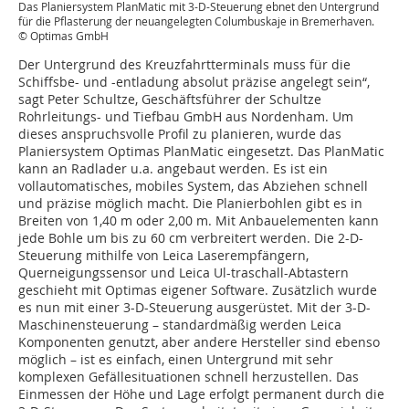
Das Planiersystem PlanMatic mit 3-D-Steuerung ebnet den Untergrund
für die Pflasterung der neuangelegten Columbuskaje in Bremerhaven.
© Optimas GmbH
Der Untergrund des Kreuzfahrtterminals muss für die
Schiffsbe- und -entladung absolut präzise angelegt sein“,
sagt Peter Schultze, Geschäftsführer der Schultze
Rohrleitungs- und Tiefbau GmbH aus Nordenham. Um
dieses anspruchsvolle Profil zu planieren, wurde das
Planiersystem Optimas PlanMatic eingesetzt. Das PlanMatic
kann an Radlader u.a. angebaut werden. Es ist ein
vollautomatisches, mobiles System, das Abziehen schnell
und präzise möglich macht. Die Planierbohlen gibt es in
Breiten von 1,40 m oder 2,00 m. Mit Anbauelementen kann
jede Bohle um bis zu 60 cm verbreitert werden. Die 2-D-
Steuerung mithilfe von Leica Laserempfängern,
Querneigungssensor und Leica Ul-traschall-Abtastern
geschieht mit Optimas eigener Software. Zusätzlich wurde
es nun mit einer 3-D-Steuerung ausgerüstet. Mit der 3-D-
Maschinensteuerung – standardmäßig werden Leica
Komponenten genutzt, aber andere Hersteller sind ebenso
möglich – ist es einfach, einen Untergrund mit sehr
komplexen Gefällesituationen schnell herzustellen. Das
Einmessen der Höhe und Lage erfolgt permanent durch die