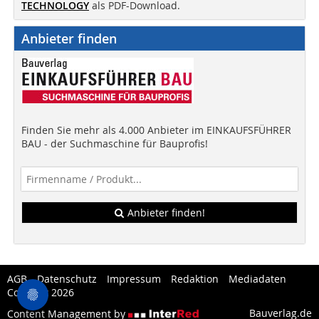
TECHNOLOGY
als PDF-Download.
Anbieter finden
Finden Sie mehr als 4.000 Anbieter im EINKAUFSFÜHRER
BAU - der Suchmaschine für Bauprofis!
Anbieter finden!
AGB
Datenschutz
Impressum
Redaktion
Mediadaten
Copytest 2026
Bauverlag.de
Content Management by