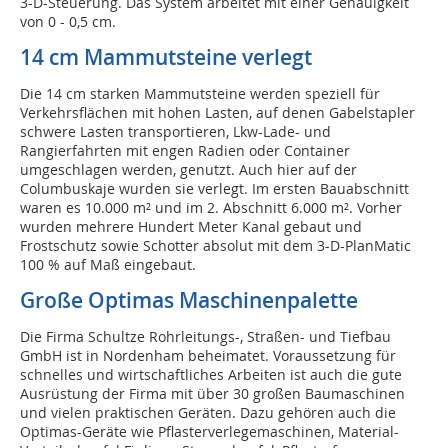
3-D-Steuerung. Das System arbeitet mit einer Genauigkeit
von 0 - 0,5 cm.
14 cm Mammutsteine verlegt
Die 14 cm starken Mammutsteine werden speziell für
Verkehrsflächen mit hohen Lasten, auf denen Gabelstapler
schwere Lasten transportieren, Lkw-Lade- und
Rangierfahrten mit engen Radien oder Container
umgeschlagen werden, genutzt. Auch hier auf der
Columbuskaje wurden sie verlegt. Im ersten Bauabschnitt
waren es 10.000 m² und im 2. Abschnitt 6.000 m². Vorher
wurden mehrere Hundert Meter Kanal gebaut und
Frostschutz sowie Schotter absolut mit dem 3-D-PlanMatic
100 % auf Maß eingebaut.
Große Optimas Maschinenpalette
Die Firma Schultze Rohrleitungs-, Straßen- und Tiefbau
GmbH ist in Nordenham beheimatet. Voraussetzung für
schnelles und wirtschaftliches Arbeiten ist auch die gute
Ausrüstung der Firma mit über 30 großen Baumaschinen
und vielen praktischen Geräten. Dazu gehören auch die
Optimas-Geräte wie Pflasterverlegemaschinen, Material-