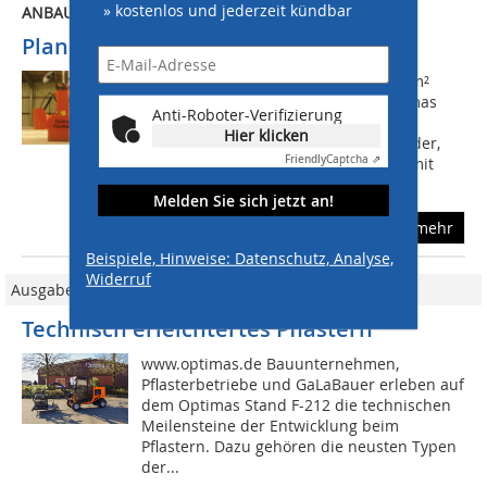
» kostenlos und jederzeit kündbar
ANBAUGERÄT
PlanMatic perfektioniert
Bis zu 1.500 m² Unterbau plus 1.500 m²
Feinplanum kann man mit dem Optimas
Anti-Roboter-Verifizierung
PlanMatic pro Tag einbauen. Dieses
Hier klicken
hervorragende Anbaugerät für Radlader,
Friendly
Captcha ⇗
Kompakt- und Teleskoplader ist nun mit
einer...
Melden Sie sich jetzt an!
mehr
Beispiele, Hinweise: Datenschutz, Analyse,
Widerruf
Ausgabe 04/2022
Technisch erleichtertes Pflastern
www.optimas.de Bauunternehmen,
Pflasterbetriebe und GaLaBauer erleben auf
dem Optimas Stand F-212 die technischen
Meilensteine der Entwicklung beim
Pflastern. Dazu gehören die neusten Typen
der...