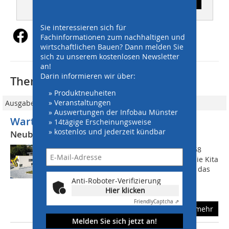
Inhaltsverzeichnis
Sie interessieren sich für
Fachinformationen zum nachhaltigen und
wirtschaftlichen Bauen? Dann melden Sie
sich zu unserem kostenlosen Newsletter
an!
Darin informieren wir über:
Thematisch passende Artikel:
» Produktneuheiten
» Veranstaltungen
Ausgabe 6-7/2026
» Auswertungen der Infobau Münster
Wartungsarmer Pflasterbelag
» 14tägige Erscheinungsweise
» kostenlos und jederzeit kündbar
Neubau einer Kindertagesstätte
Seit dem 10. März 2025 füllen etwa 158
Kinder, aufgeteilt auf acht Gruppen, die Kita
St. Ludwig mit Leben. Errichtet wurde das
zweigeschossige Gebäude auf dem
Anti-Roboter-Verifizierung
Gänseliselplatz mitten im Ort. Auf...
Hier klicken
Friendly
Captcha ⇗
mehr
Melden Sie sich jetzt an!