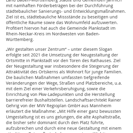
mit namhaften Förderbeträgen bei der Durchführung
städtebaulicher Sanierungs- und Entwicklungsmaßnahmen.
Ziel ist es, städtebauliche Missstände zu beseitigen und
öffentliche Räume sowie das Wohnumfeld aufzuwerten.
Profitiert hiervon hat auch die Gemeinde Plankstadt im
Rhein-Neckar-Kreis im Nordwesten von Baden-
Württemberg.
„Wir gestalten unser Zentrum“ – unter diesem Slogan
erfolgte seit 2021 die Umsetzung der Neugestaltung der
Ortsmitte in Plankstadt vor den Toren des Rathauses. Ziel
der Neugestaltung war insbesondere die Steigerung der
Attraktivität des Ortskerns als Wohnort für junge Familien.
Die baulichen Maßnahmen umfassten tiefgreifende
Veränderungen der Wege, Straßen und Platzbereiche, u.a.
mit dem Ziel einer Verkehrsberuhigung, sowie die
Einrichtung von Pkw-Ladepunkten und die Herstellung
barrierefreier Bushaltstellen. Landschaftsarchitekt Rainer
Gehrig von der MVV Regioplan GmbH aus Mannheim
erläutert die Maßnahme: „Mit Hilfe einer ganz bewussten
Umgestaltung ist es uns gelungen, die alte Asphaltstraße,
die bisher sehr dominant durch den Platz führte,
aufzubrechen und durch eine neue Gestaltung mit einem