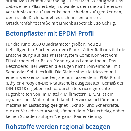
attraktiven Betonpflasterbelag zu ersetzen. Wichtig war uns
dabei, einen Pflasterbelag zu wählen, dem die auftretenden
Verkehrslasten auf Dauer keinen Schaden zufügen können,
denn schließlich handelt es sich hierbei um eine
Ortsdurchfahrtsstraße mit Linienbusbetrieb“, so Gehrig.
Betonpflaster mit EPDM-Profil
Für die rund 3500 Quadratmeter großen, neu zu
befestigenden Flächen vor dem Plankstädter Rathaus fiel die
Entscheidung auf das Pflastersystem CombiConnect vom
Pflasterhersteller Beton Pfenning aus Lampertheim. Das
Besondere: Hier werden die Fugen nicht konventionell mit
Sand oder Splitt verfüllt. Die Steine sind stattdessen mit
einem werkseitig fixierten, steinumfassendem EPDM Profil
(Ethylen-Propylen-Dien-Kautschuk) ausgestattet. Gemäß der
DIN 18318 ergeben sich dadurch stets normgerechte
Fugenbreiten von im Mittel 4 Millimetern. EPDM ist ein
dynamisches Material und damit hervorragend für einen
maximalen Lastabtrag geeignet. „Schub- und Scherkräfte,
die der Verkehr verursacht, können dem Pflasterbelag daher
keinen Schaden zufügen“, ergänzt Rainer Gehrig.
Rohstoffe werden regional bezogen