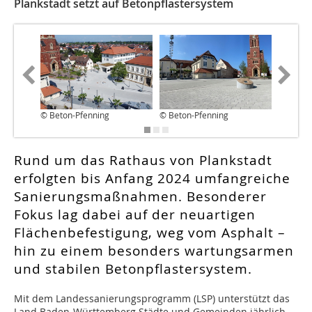
Plankstadt setzt auf Betonpflastersystem
© Beton-Pfenning
© Beton-Pfenning
© Beton
Rund um das Rathaus von Plankstadt
erfolgten bis Anfang 2024 umfangreiche
Sanierungsmaßnahmen. Besonderer
Fokus lag dabei auf der neuartigen
Flächenbefestigung, weg vom Asphalt –
hin zu einem besonders wartungsarmen
und stabilen Betonpflastersystem.
Mit dem Landessanierungsprogramm (LSP) unterstützt das
Land Baden-Württemberg Städte und Gemeinden jährlich