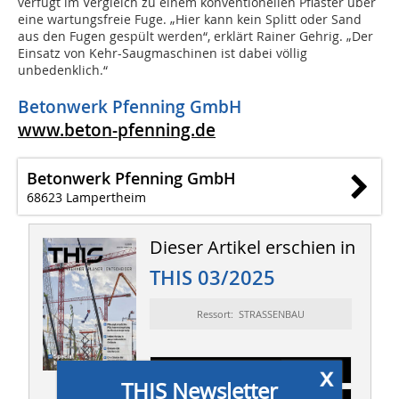
verfügt im Vergleich zu einem konventionellen Pflaster über
eine wartungsfreie Fuge. „Hier kann kein Splitt oder Sand
aus den Fugen gespült werden“, erklärt Rainer Gehrig. „Der
Einsatz von Kehr-Saugmaschinen ist dabei völlig
unbedenklich.“
Betonwerk Pfenning GmbH
www.beton-pfenning.de
Betonwerk Pfenning GmbH
68623 Lampertheim
Dieser Artikel erschien in
THIS 03/2025
Ressort: STRASSENBAU
x
Abonnement
THIS Newsletter