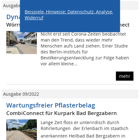
Ausgabe 06-07/2023
Beispiele, Hinweise: Datenschutz, Analyse,
Dynamisches Material für Lastabtrag
Widerruf
Wörrstadt setzt auf Pflasterbelag CombiConnect
Nicht erst seit Corona-Zeiten beobachtet
man den Trend, dass wieder mehr
Menschen aufs Land ziehen. Einer Studie
des Berlin-Instituts für
Bevölkerungsentwicklung zur Folge haben
vor allem kleine...
mehr
Ausgabe 09/2022
Wartungsfreier Pflasterbelag
CombiConnect für Kurpark Bad Bergzabern
Lange Zeit floss er unterirdisch durch
Rohrleitungen  der Erlenbach im staatlich
anerkannten Heilbad Bad Bergzabern in