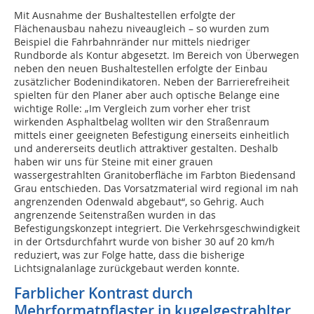
Mit Ausnahme der Bushaltestellen erfolgte der
Flächenausbau nahezu niveaugleich – so wurden zum
Beispiel die Fahrbahnränder nur mittels niedriger
Rundborde als Kontur abgesetzt. Im Bereich von Überwegen
neben den neuen Bushaltestellen erfolgte der Einbau
zusätzlicher Bodenindikatoren. Neben der Barrierefreiheit
spielten für den Planer aber auch optische Belange eine
wichtige Rolle: „Im Vergleich zum vorher eher trist
wirkenden Asphaltbelag wollten wir den Straßenraum
mittels einer geeigneten Befestigung einerseits einheitlich
und andererseits deutlich attraktiver gestalten. Deshalb
haben wir uns für Steine mit einer grauen
wassergestrahlten Granitoberfläche im Farbton Biedensand
Grau entschieden. Das Vorsatzmaterial wird regional im nah
angrenzenden Odenwald abgebaut“, so Gehrig. Auch
angrenzende Seitenstraßen wurden in das
Befestigungskonzept integriert. Die Verkehrsgeschwindigkeit
in der Ortsdurchfahrt wurde von bisher 30 auf 20 km/h
reduziert, was zur Folge hatte, dass die bisherige
Lichtsignalanlage zurückgebaut werden konnte.
Farblicher Kontrast durch
Mehrformatpflaster in kugelgestrahlter