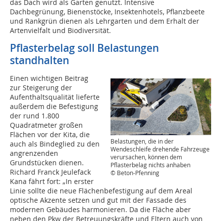
das Dach wird als Garten genutzt. Intensive
Dachbegrünung, Bienenstöcke, Insektenhotels, Pflanzbeete
und Rankgrün dienen als Lehrgarten und dem Erhalt der
Artenvielfalt und Biodiversität.
Pflasterbelag soll Belastungen
standhalten
Einen wichtigen Beitrag
zur Steigerung der
Aufenthaltsqualität lieferte
außerdem die Befestigung
der rund 1.800
Quadratmeter großen
Flächen vor der Kita, die
Belastungen, die in der
auch als Bindeglied zu den
Wendeschleife drehende Fahrzeuge
angrenzenden
verursachen, können dem
Grundstücken dienen.
Pflasterbelag nichts anhaben
Richard Franck Jeulefack
© Beton-Pfenning
Kana fährt fort: „In erster
Linie sollte die neue Flächenbefestigung auf dem Areal
optische Akzente setzen und gut mit der Fassade des
modernen Gebäudes harmonieren. Da die Fläche aber
neben den Pkw der Betreuungskräfte und Eltern auch von