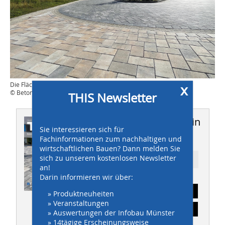
Die Flächen dienen auch als optisches Bindeglied in den Ort
x
© Beton-Pfenning
THIS Newsletter
Dieser Artikel erschien in
Sie interessieren sich für
THIS 6-7/2026
Fachinformationen zum nachhaltigen und
wirtschaftlichen Bauen? Dann melden Sie
sich zu unserem kostenlosen Newsletter
Ressort: STRASSENBAU
an!
Darin informieren wir über:
Abonnement
» Produktneuheiten
» Veranstaltungen
Inhaltsverzeichnis
» Auswertungen der Infobau Münster
» 14tägige Erscheinungsweise