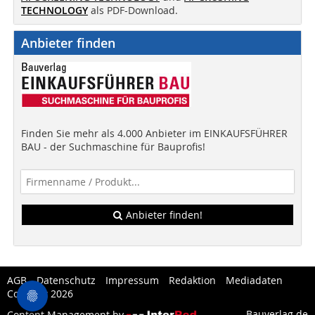
TECHNOLOGY
als PDF-Download.
Anbieter finden
Finden Sie mehr als 4.000 Anbieter im EINKAUFSFÜHRER
BAU - der Suchmaschine für Bauprofis!
Anbieter finden!
AGB
Datenschutz
Impressum
Redaktion
Mediadaten
Copytest 2026
Bauverlag.de
Content Management by