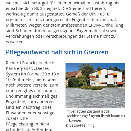
welches sich sehr gut für einen maximalen Lastabtrag bis
einschließlich Bk 3,2 eignet. Die Steine sind bereits
werkseitig damit ausgestattet. Gemäß der DIN 18318
ergeben sich stets normgerechte Fugenbreiten von ca. 4
Millimeter. Wegen der steinumfassenden EPDM-Umhüllung
sind Schäden durch ausgetragenes Fugenmaterial sowie
Verdrehungen oder Verschiebungen der Steine nicht zu
erwarten.
Pflegeaufwand hält sich in Grenzen
Richard Franck Jeulefack
Kana ergänzt: „Dieses
System im Format 30 x 18 x
10 Zentimeter, bietet aber
noch weitere Vorteile: zum
einen zeigt es ein sauberes
und immer gleichmäßiges
Fugenbild, zum anderen
sind ein nachträgliches
Im verlegten Zustand ist der
Einsanden oder sonstige
Hochleistungsfugenfüllstoff kaum zu
zusätzliche
erkennen
Pflegeleistungen nicht
© Beton-Pfenning
erforderlich. Außerdem