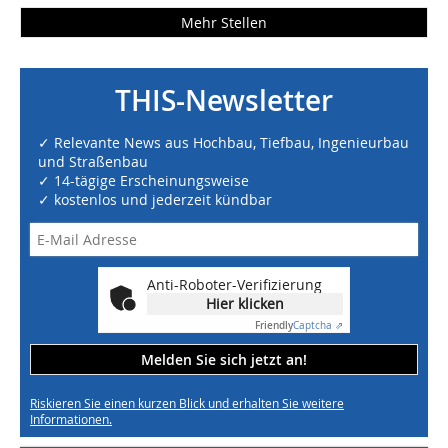
Mehr Stellen
THIS-Newsletter
✓ Relevante News aus Hochbau, Tiefbau, Ingenieurbau
und Straßenbau
✓ 14-tägige Erscheinungsweise
✓ kostenlos und jederzeit kündbar
Anti-Roboter-Verifizierung
Hier klicken
Friendly
Captcha ⇗
Melden Sie sich jetzt an!
Riskieren Sie einen kurzen Blick und erhalten Sie weitere
Informationen.