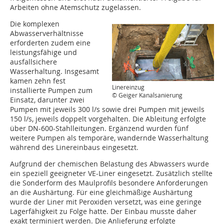
Arbeiten ohne Atemschutz zugelassen.
Die komplexen
Abwasserverhältnisse
erforderten zudem eine
leistungsfähige und
ausfallsichere
Wasserhaltung. Insgesamt
kamen zehn fest
Linereinzug
installierte Pumpen zum
© Geiger Kanalsanierung
Einsatz, darunter zwei
Pumpen mit jeweils 300 l/s sowie drei Pumpen mit jeweils
150 l/s, jeweils doppelt vorgehalten. Die Ableitung erfolgte
über DN-600-Stahlleitungen. Ergänzend wurden fünf
weitere Pumpen als temporäre, wandernde Wasserhaltung
während des Linereinbaus eingesetzt.
Aufgrund der chemischen Belastung des Abwassers wurde
ein speziell geeigneter VE-Liner eingesetzt. Zusätzlich stellte
die Sonderform des Maulprofils besondere Anforderungen
an die Aushärtung. Für eine gleichmäßige Aushärtung
wurde der Liner mit Peroxiden versetzt, was eine geringe
Lagerfähigkeit zu Folge hatte. Der Einbau musste daher
exakt terminiert werden. Die Anlieferung erfolgte