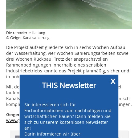
Die renovierte Haltung
© Geiger Kanalsanierung
Die Projektlaufzeit gliederte sich in sechs Wochen Aufbau
der Wasserhaltung, vier Wochen Sanierungsarbeiten sowie
drei Wochen Rückbau. Trotz der anspruchsvollen
Rahmenbedingungen innerhalb eines sensiblen
Industriebetriebs konnte das Projekt planmäßig, sicher und
in hoher Ausführungsqualität abgeschlossen werden.
x
THIS Newsletter
Mit dem erfolgreichen Abschluss dieser Maßnahme bei
laufendem Werkbetrieb unterstreicht die Geiger
Kanalsanierung einmal mehr ihre Kompetenz bei technisch
Sie interessieren sich für
komplexen Sanierungen in sensiblen Industrieumgebungen.
Fachinformationen zum nachhaltigen und
Geiger Kanaltechnik GmbH & Co. KG
wirtschaftlichen Bauen? Dann melden Sie
www.geiger-gks.de
sich zu unserem kostenlosen Newsletter
an!
Darin informieren wir über: