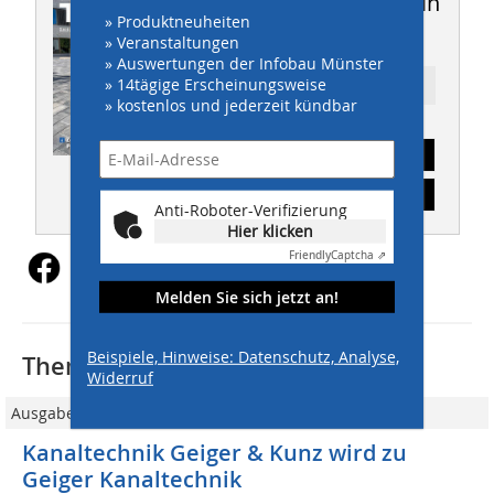
Dieser Artikel erschien in
» Produktneuheiten
THIS 6-7/2026
» Veranstaltungen
» Auswertungen der Infobau Münster
» 14tägige Erscheinungsweise
Ressort: TIEFBAU
» kostenlos und jederzeit kündbar
Abonnement
Inhaltsverzeichnis
Anti-Roboter-Verifizierung
Hier klicken
Friendly
Captcha ⇗
Melden Sie sich jetzt an!
Beispiele, Hinweise: Datenschutz, Analyse,
Thematisch passende Artikel:
Widerruf
Ausgabe 7-8/2010
Kanaltechnik Geiger & Kunz wird zu
Geiger Kanaltechnik