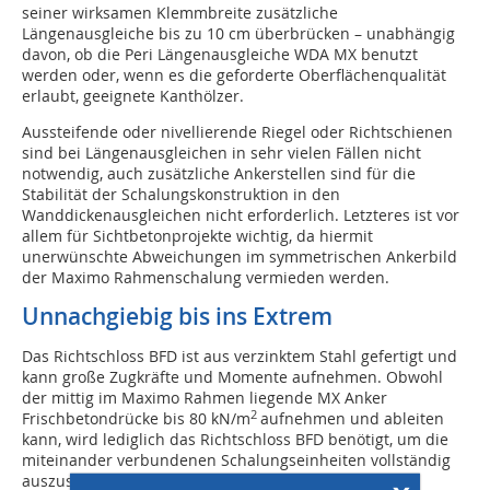
seiner wirksamen Klemmbreite zusätzliche
Längenausgleiche bis zu 10 cm überbrücken – unabhängig
davon, ob die Peri Längenausgleiche WDA MX benutzt
werden oder, wenn es die geforderte Oberflächenqualität
erlaubt, geeignete Kanthölzer.
Aussteifende oder nivellierende Riegel oder Richtschienen
sind bei Längenausgleichen in sehr vielen Fällen nicht
notwendig, auch zusätzliche Ankerstellen sind für die
Stabilität der Schalungskonstruktion in den
Wanddickenausgleichen nicht erforderlich. Letzteres ist vor
allem für Sichtbetonprojekte wichtig, da hiermit
unerwünschte Abweichungen im symmetrischen Ankerbild
der Maximo Rahmenschalung vermieden werden.
Unnachgiebig bis ins Extrem
Das Richtschloss BFD ist aus verzinktem Stahl gefertigt und
kann große Zugkräfte und Momente aufnehmen. Obwohl
der mittig im Maximo Rahmen liegende MX Anker
2
Frischbetondrücke bis 80 kN/m
aufnehmen und ableiten
kann, wird lediglich das Richtschloss BFD benötigt, um die
miteinander verbundenen Schalungseinheiten vollständig
auszusteifen.