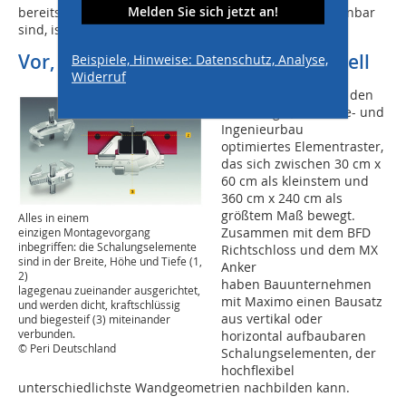
Melden Sie sich jetzt an!
bereits vertikal aufgerichtete Schalungsaufbauten kranbar
sind, ist nur die halbe Baustellenpraxis.“
Vor, auf und nach der Baustelle schnell
Beispiele, Hinweise: Datenschutz, Analyse,
Widerruf
Hinzu kommt ein für den
Wohnungs-, Gewerbe- und
Ingenieurbau
optimiertes Elementraster,
das sich zwischen 30 cm x
60 cm als kleinstem und
360 cm x 240 cm als
größtem Maß bewegt.
Alles in einem
Zusammen mit dem BFD
einzigen Montagevorgang
inbegriffen: die Schalungselemente
Richtschloss und dem MX
sind in der Breite, Höhe und Tiefe (1,
Anker
2)
haben Bauunternehmen
lagegenau zueinander ausgerichtet,
mit Maximo einen Bausatz
und werden dicht, kraftschlüssig
aus vertikal oder
und biegesteif (3) miteinander
verbunden.
horizontal aufbaubaren
© Peri Deutschland
Schalungselementen, der
hochflexibel
unterschiedlichste Wandgeometrien nachbilden kann.