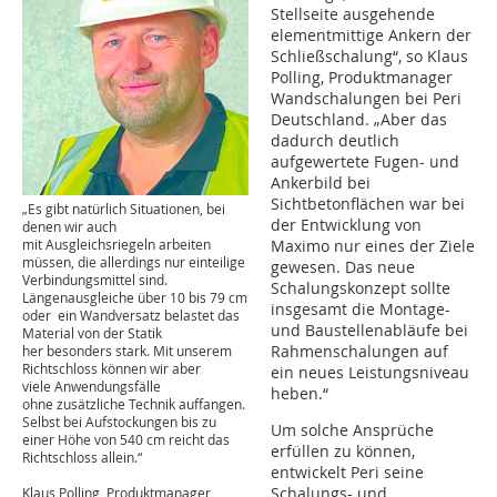
Stellseite ausgehende
elementmittige Ankern der
Schließschalung“, so Klaus
Polling, Produktmanager
Wandschalungen bei Peri
Deutschland. „Aber das
dadurch deutlich
aufgewertete Fugen- und
Ankerbild bei
Sichtbetonflächen war bei
„Es gibt natürlich Situationen, bei
der Entwicklung von
denen wir auch
mit Ausgleichsriegeln arbeiten
Maximo nur eines der Ziele
müssen, die allerdings nur einteilige
gewesen. Das neue
Verbindungsmittel sind.
Schalungskonzept sollte
Längenausgleiche über 10 bis 79 cm
insgesamt die Montage-
oder ein Wandversatz belastet das
und Baustellenabläufe bei
Material von der Statik
Rahmenschalungen auf
her besonders stark. Mit unserem
Richtschloss können wir aber
ein neues Leistungsniveau
viele Anwendungsfälle
heben.“
ohne zusätzliche Technik auffangen.
Selbst bei Aufstockungen bis zu
Um solche Ansprüche
einer Höhe von 540 cm reicht das
erfüllen zu können,
Richtschloss allein.“
entwickelt Peri seine
Schalungs- und
Klaus Polling, Produktmanager