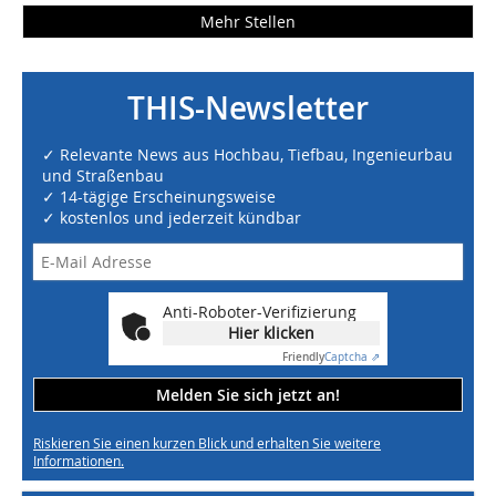
Mehr Stellen
THIS-Newsletter
✓ Relevante News aus Hochbau, Tiefbau, Ingenieurbau
und Straßenbau
✓ 14-tägige Erscheinungsweise
✓ kostenlos und jederzeit kündbar
Anti-Roboter-Verifizierung
Hier klicken
Friendly
Captcha ⇗
Melden Sie sich jetzt an!
Riskieren Sie einen kurzen Blick und erhalten Sie weitere
Informationen.