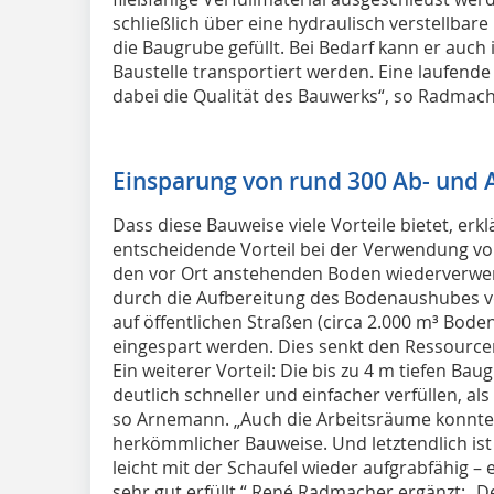
schließlich über eine hydraulisch verstellbare
die Baugrube gefüllt. Bei Bedarf kann er auch 
Baustelle transportiert werden. Eine laufen
dabei die Qualität des Bauwerks“, so Radmach
Einsparung von rund 300 Ab- und 
Dass diese Bauweise viele Vorteile bietet, er
entscheidende Vorteil bei der Verwendung von
den vor Ort anstehenden Boden wiederverw
durch die Aufbereitung des Bodenaushubes v
auf öffentlichen Straßen (circa 2.000 m³ Bod
eingespart werden. Dies senkt den Ressourc
Ein weiterer Vorteil: Die bis zu 4 m tiefen Ba
deutlich schneller und einfacher verfüllen, al
so Arnemann. „Auch die Arbeitsräume konnten 
herkömmlicher Bauweise. Und letztendlich ist 
leicht mit der Schaufel wieder aufgrabfähig – 
sehr gut erfüllt.“ René Radmacher ergänzt: „De