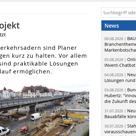
ojekt
News
tzt
BAU
06.08.2026 |
Branchentheme
rkehrsadern sind Planer
Markenbotschaf
en kurz zu halten. Vor allem
Onli
05.08.2026 |
ind praktikable Lösungen
INvent-Chatbot
lauf ermöglichen.
Neue
04.08.2026 |
Lösungen rund 
Bun
03.08.2026 |
Hubertz: "Inno
die Zukunft de
Neue
31.07.2026 |
Bauabfälle kö
Sta
30.07.2026 |
vorausschauend