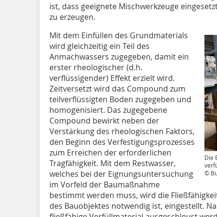
ist, dass geeignete Mischwerkzeuge eingese
zu erzeugen.
Mit dem Einfüllen des Grundmaterials
wird gleichzeitig ein Teil des
Anmachwassers zugegeben, damit ein
erster rheologischer (d.h.
verflüssigender) Effekt erzielt wird.
Zeitversetzt wird das Compound zum
teilverflüssigten Boden zugegeben und
homogenisiert. Das zugegebene
Compound bewirkt neben der
Verstärkung des rheologischen Faktors,
den Beginn des Verfestigungsprozesses
zum Erreichen der erforderlichen
Die 
Tragfähigkeit. Mit dem Restwasser,
verfü
welches bei der Eignungsuntersuchung
© Bu
im Vorfeld der Baumaßnahme
bestimmt werden muss, wird die Fließfähigkeit
des Bauobjektes notwendig ist, eingestellt. 
fließfähige Verfüllmaterial ausgeschleust wer