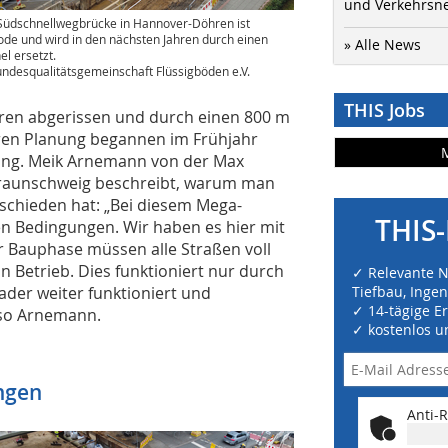
und Verkehrsn
Südschnellwegbrücke in Hannover-Döhren ist
de und wird in den nächsten Jahren durch einen
» Alle News
el ersetzt.
ndesqualitätsgemeinschaft Flüssigböden e.V.
THIS Jobs
ahren abgerissen und durch einen 800 m
hren Planung begannen im Frühjahr
.-Ing. Meik Arnemann von der Max
aunschweig beschreibt, warum man
tschieden hat: „Bei diesem Mega-
THIS-
en Bedingungen. Wir haben es hier mit
 Bauphase müssen alle Straßen voll
n Betrieb. Dies funktioniert nur durch
✓ Relevante 
ader weiter funktioniert und
Tiefbau, Inge
✓ 14-tägige E
 so Arnemann.
✓ kostenlos u
ngen
Anti-R