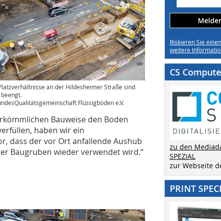
Melden 
Riskieren Sie eine
weitere Informatio
CS Computer
Platzverhältnisse an der Hildesheimer Straße sind
 beengt.
ndesQualitätsgemeinschaft Flüssigböden e.V.
 herkömmlichen Bauweise den Boden
erfüllen, haben wir ein
or, dass der vor Ort anfallende Aushub
zu den Mediad
 der Baugruben wieder verwendet wird.“
SPEZIAL
zur Webseite 
PRINT SPEC