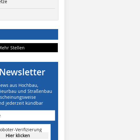
etze
Mehr Stellen
Newsletter
News aus Hochbau,
nieurbau und Straßenbau
rscheinungsweise
nd jederzeit kündbar
oboter-Verifizierung
Hier klicken