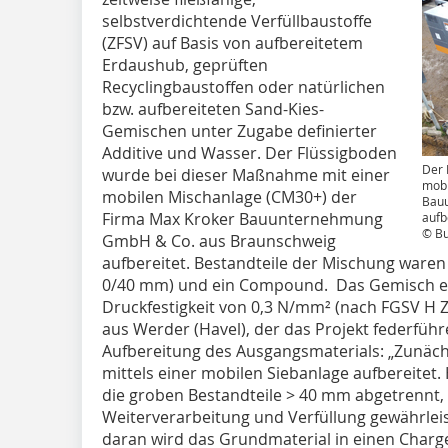
selbstverdichtende Verfüllbaustoffe
(ZFSV) auf Basis von aufbereitetem
Erdaushub, geprüften
Recyclingbaustoffen oder natürlichen
bzw. aufbereiteten Sand-Kies-
Gemischen unter Zugabe definierter
Additive und Wasser. Der Flüssigboden
Der 
wurde bei dieser Maßnahme mit einer
mobi
mobilen Mischanlage (CM30+) der
Bau
Firma Max Kroker Bauunternehmung
aufb
© Bu
GmbH & Co. aus Braunschweig
aufbereitet. Bestandteile der Mischung ware
0/40 mm) und ein Compound. Das Gemisch err
Druckfestigkeit von 0,3 N/mm² (nach FGSV 
aus Werder (Havel), der das Projekt federführe
Aufbereitung des Ausgangsmaterials: „Zunäc
mittels einer mobilen Siebanlage aufbereitet
die groben Bestandteile > 40 mm abgetrennt,
Weiterverarbeitung und Verfüllung gewährlei
daran wird das Grundmaterial in einen Charg