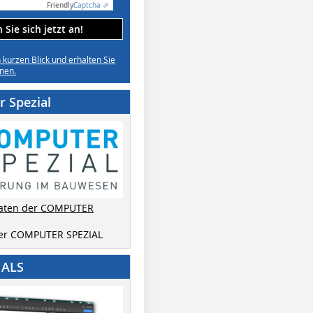
Friendly
Captcha ⇗
Sie sich jetzt an!
n kurzen Blick und erhalten Sie
nen.
 Spezial
aten der COMPUTER
der COMPUTER SPEZIAL
IALS