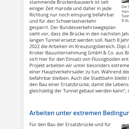
stammende Brückenbauwerk ist seit
Die 
einiger Zeit marode und daher in jede
maro
Richtung nur noch einspurig befahrbar
Tunn
und für den Schwerlastverkehr
© Bu
gesperrt. Der Bundesverkehrswegeplan
sieht vor, dass die Brücke in den nächsten J
langen Tunnel ersetzt werden soll. Nach 8 Ja
2022 die Arbeiten im Kreuzungsbereich. Dipl
Kroker Bauunternehmung GmbH & Co. aus Br
sich hier für den Einsatz von Flüssigboden en
Projekt arbeiten wir unter besonders extrem
einer Hauptverkehrsader zu tun. Während der
befahrbar bleiben. Auch die Stadtbahn bleibt i
den Bau einer Ersatzbrücke, damit die Lebens
gleichzeitig der Tunnel gebaut werden kann“,
Arbeiten unter extremen Bedingu
Für den Bau der Ersatzbrücke und für