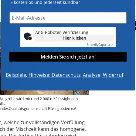
» kostenlos und jederzeit kündbar
tzt werden, um ein homogenes Gemisch
A
Anti-Roboter-Verifizierung
Hier klicken
Friendly
Captcha ⇗
Melden Sie sich jetzt an!
Beispiele, Hinweise: Datenschutz, Analyse, Widerruf
Baugrube wird mit rund 2.000 m³ Flüssigboden
llt.
ndesQualitätsgemeinschaft Flüssigböden e.V.
, welche zur vollständigen Verfüllung
Nach der Mischzeit kann das homogene,
den. Der fertige Flüssigboden wird