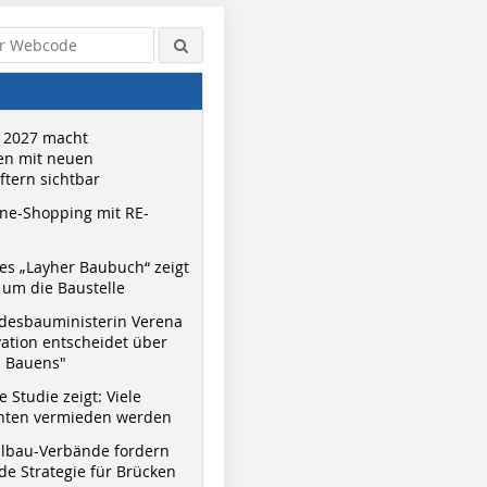
 2027 macht
n mit neuen
tern sichtbar
ne-Shopping mit RE-
s „Layher Baubuch“ zeigt
um die Baustelle
desbauministerin Verena
vation entscheidet über
s Bauens"
 Studie zeigt: Viele
nnten vermieden werden
hlbau-Verbände fordern
e Strategie für Brücken