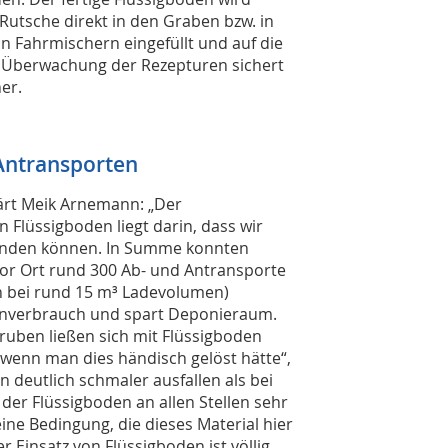
 Rutsche direkt in den Graben bzw. in
in Fahrmischern eingefüllt und auf die
de Überwachung der Rezepturen sichert
er.
Antransporten
klärt Meik Arnemann: „Der
 Flüssigboden liegt darin, dass wir
enden können. In Summe konnten
or Ort rund 300 Ab- und Antransporte
en bei rund 15 m³ Ladevolumen)
enverbrauch und spart Deponieraum.
ugruben ließen sich mit Flüssigboden
s wenn man dies händisch gelöst hätte“,
deutlich schmaler ausfallen als bei
der Flüssigboden an allen Stellen sehr
eine Bedingung, die dieses Material hier
r Einsatz von Flüssigboden ist völlig