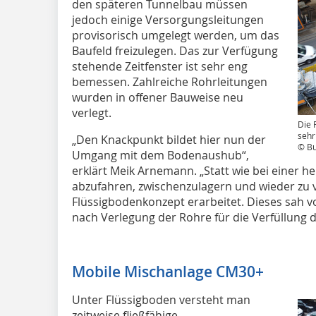
den späteren Tunnelbau müssen
jedoch einige Versorgungsleitungen
provisorisch umgelegt werden, um das
Baufeld freizulegen. Das zur Verfügung
stehende Zeitfenster ist sehr eng
bemessen. Zahlreiche Rohrleitungen
wurden in offener Bauweise neu
verlegt.
Die 
sehr
„Den Knackpunkt bildet hier nun der
© Bu
Umgang mit dem Bodenaushub“,
erklärt Meik Arnemann. „Statt wie bei einer
abzufahren, zwischenzulagern und wieder zu v
Flüssigbodenkonzept erarbeitet. Dieses sah v
nach Verlegung der Rohre für die Verfüllung
Mobile Mischanlage CM30+
Unter Flüssigboden versteht man
zeitweise fließfähige,