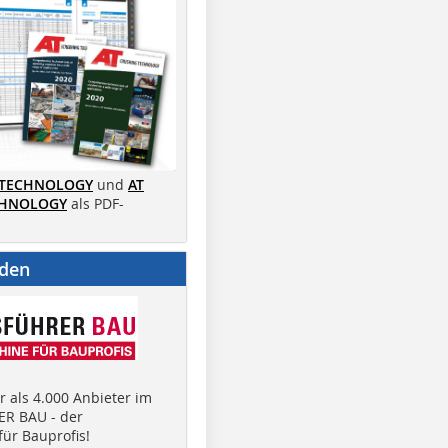
 TECHNOLOGY
und
AT
CHNOLOGY
als PDF-
nden
 als 4.000 Anbieter im
R BAU - der
ür Bauprofis!