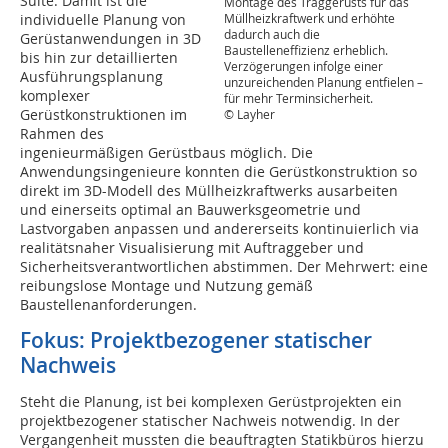
Suite. Damit ist die
Montage des Traggerüsts für das
Müllheizkraftwerk und erhöhte
individuelle Planung von
dadurch auch die
Gerüstanwendungen in 3D
Baustelleneffizienz erheblich.
bis hin zur detaillierten
Verzögerungen infolge einer
Ausführungsplanung
unzureichenden Planung entfielen –
komplexer
für mehr Terminsicherheit.
Gerüstkonstruktionen im
© Layher
Rahmen des
ingenieurmäßigen Gerüstbaus möglich. Die
Anwendungsingenieure konnten die Gerüstkonstruktion so
direkt im 3D-Modell des Müllheizkraftwerks ausarbeiten
und einerseits optimal an Bauwerksgeometrie und
Lastvorgaben anpassen und andererseits kontinuierlich via
realitätsnaher Visualisierung mit Auftraggeber und
Sicherheitsverantwortlichen abstimmen. Der Mehrwert: eine
reibungslose Montage und Nutzung gemäß
Baustellenanforderungen.
Fokus: Projektbezogener statischer
Nachweis
Steht die Planung, ist bei komplexen Gerüstprojekten ein
projektbezogener statischer Nachweis notwendig. In der
Vergangenheit mussten die beauftragten Statikbüros hierzu