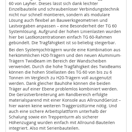
60 von Layher. Dieses lässt sich dank leichter
Einzelbauteile und schraubenloser Verbindungstechnik
nicht nur schnell montieren, sondern als modulare
Lösung auch flexibel an Bauwerksgeometrien und
Lastvorgaben anpassen – eine Besonderheit der TG 60
Systemlösung. Aufgrund der hohen Linienlasten wurden
hier bei Lastkonzentrationen einfach TG 60-Rahmen
gebündelt. Die Tragfähigkeit ist so beliebig steigerbar.
Bei den Systemjochträgern wurde eine Kombination aus
herkömmlichen H20-Trägern und den neuen Aluminium-
Trägern TwixBeam im Bereich der Wandscheiben
verwendet. Durch die hohe Tragfähigkeit des TwixBeams
können die hohen Stiellasten des TG 60 von bis zu 6
Tonnen im Vergleich zu H20-Trägern voll ausgenutzt
werden. Dank gleicher Bauhöhe können die beiden
Träger auf einer Ebene problemlos kombiniert werden.
Die Gerüstverbreiterung am Randbereich erfolgte
materialsparend mit einer Konsole aus AllroundGerüst –
hier waren keine weiteren Traggerüsttürme nötig. Und
auch eine sichere Arbeitsplattform unterhalb der
Schalung sowie ein Treppenturm als sicherer
Höhenzugang wurden einfach mit Allround-Bauteilen
integriert. Also mit Serienbauteilen.