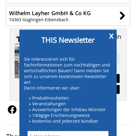
Wilhelm Layher GmbH & Co KG
74363 Güglingen-Eibensbach
x
Dieser Artikel erschien in
THIS Newsletter
THIS 09/2023
Sie interessieren sich für
Ressort: TITELSTORY
Fachinformationen zum nachhaltigen und
wirtschaftlichen Bauen? Dann melden Sie
sich zu unserem kostenlosen Newsletter
Abonnement
an!
Darin informieren wir über:
Inhaltsverzeichnis
» Produktneuheiten
» Veranstaltungen
» Auswertungen der Infobau Münster
» 14tägige Erscheinungsweise
» kostenlos und jederzeit kündbar