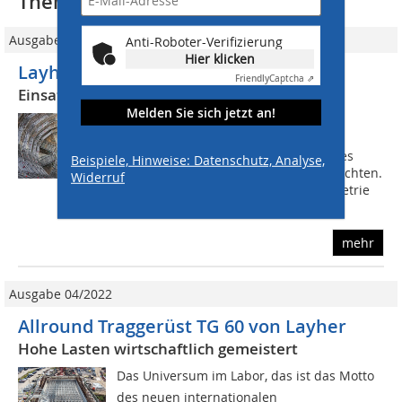
Thematisch passende Artikel:
Ausgabe 05/2020
Anti-Roboter-Verifizierung
Hier klicken
Layher SIM: Digitale Gerüstplanung
Friendly
Captcha ⇗
Einsatz von FlexBeam verkürzt Stillstandzeit
Melden Sie sich jetzt an!
Das Gerüstbauunternehmen sollte im
Zellstofftank einer Papierfabrik für
Sandstrahlarbeiten ein 31 Meter hohes
Beispiele, Hinweise: Datenschutz, Analyse,
Arbeitsgerüst mit Treppenzugang errichten.
Widerruf
Neben der komplexen Gebäudegeometrie
und...
mehr
Ausgabe 04/2022
Allround Traggerüst TG 60 von Layher
Hohe Lasten wirtschaftlich gemeistert
Das Universum im Labor, das ist das Motto
des neuen internationalen