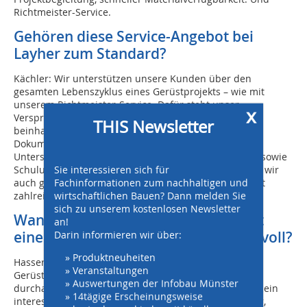
Richtmeister-Service.
Gehören diese Service-Angebot bei
Layher zum Standard?
Kächler: Wir unterstützen unsere Kunden über den
gesamten Lebenszyklus eines Gerüstprojekts – wie mit
unserem Richtmeister-Service. Dafür steht unser
x
Versprechen „Mehr möglich“. Unser Service-Angebot
THIS Newsletter
beinhaltet auch eine umfangreiche Technische
Dokumentation, digitale Planungstools, die technische
Unterstützung durch unsere Anwendungsingenieure sowie
Schulungen und Seminare. Und bei Bedarf vermitteln wir
Sie interessieren sich für
auch gerne den Kontakt zu einem unserer bundesweit
Fachinformationen zum nachhaltigen und
zahlreichen Layher Gerüstbaukunden.
wirtschaftlichen Bauen? Dann melden Sie
sich zu unserem kostenlosen Newsletter
Wann wäre die Zusammenarbeit mit
an!
einer Gerüstbaufirma eventuell sinnvoll?
Darin informieren wir über:
» Produktneuheiten
Hassert: Die Zusammenarbeit mit einem
» Veranstaltungen
Gerüstbauunternehmen kann für Bauunternehmen
» Auswertungen der Infobau Münster
durchaus Vorteile bringen, da Gerüstbau-Spezialisten ein
» 14tägige Erscheinungsweise
interessantes Gesamtpaket aus Materialbereitstellung,