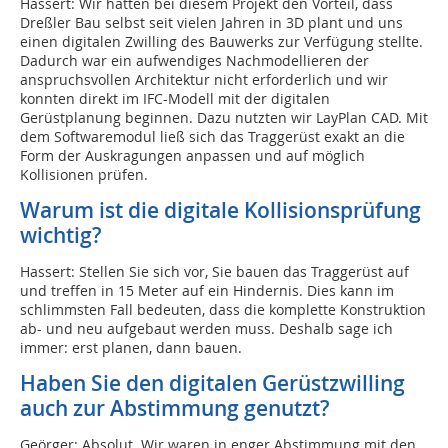
Hassert: Wir hatten bei diesem Projekt den Vorteil, dass
Dreßler Bau selbst seit vielen Jahren in 3D plant und uns
einen digitalen Zwilling des Bauwerks zur Verfügung stellte.
Dadurch war ein aufwendiges Nachmodellieren der
anspruchsvollen Architektur nicht erforderlich und wir
konnten direkt im IFC-Modell mit der digitalen
Gerüstplanung beginnen. Dazu nutzten wir LayPlan CAD. Mit
dem Softwaremodul ließ sich das Traggerüst exakt an die
Form der Auskragungen anpassen und auf möglich
Kollisionen prüfen.
Warum ist die digitale Kollisionsprüfung
wichtig?
Hassert: Stellen Sie sich vor, Sie bauen das Traggerüst auf
und treffen in 15 Meter auf ein Hindernis. Dies kann im
schlimmsten Fall bedeuten, dass die komplette Konstruktion
ab- und neu aufgebaut werden muss. Deshalb sage ich
immer: erst planen, dann bauen.
Haben Sie den digitalen Gerüstzwilling
auch zur Abstimmung genutzt?
Geörger: Absolut. Wir waren in enger Abstimmung mit den