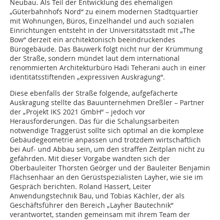
Neubau. Als Teil der Entwicklung des ehemaligen
„Güterbahnhofs Nord“ zu einem modernen Stadtquartier
mit Wohnungen, Büros, Einzelhandel und auch sozialen
Einrichtungen entsteht in der Universitätsstadt mit „The
Bow“ derzeit ein architektonisch beeindruckendes
Bürogebäude. Das Bauwerk folgt nicht nur der Krümmung
der Straße, sondern mündet laut dem international
renommierten Architekturbüro Hadi Teherani auch in einer
identitätsstiftenden „expressiven Auskragung“.
Diese ebenfalls der Straße folgende, aufgefächerte
Auskragung stellte das Bauunternehmen Dreßler – Partner
der „Projekt IKS 2021 GmbH“ – jedoch vor
Herausforderungen. Das für die Schalungsarbeiten
notwendige Traggerüst sollte sich optimal an die komplexe
Gebäudegeometrie anpassen und trotzdem wirtschaftlich
bei Auf- und Abbau sein, um den straffen Zeitplan nicht zu
gefährden. Mit dieser Vorgabe wandten sich der
Oberbauleiter Thorsten Geörger und der Bauleiter Benjamin
Flächsenhaar an den Gerüstspezialisten Layher, wie sie im
Gespräch berichten. Roland Hassert, Leiter
Anwendungstechnik Bau, und Tobias Kächler, der als
Geschäftsführer den Bereich „Layher Bautechnik“
verantwortet, standen gemeinsam mit ihrem Team der