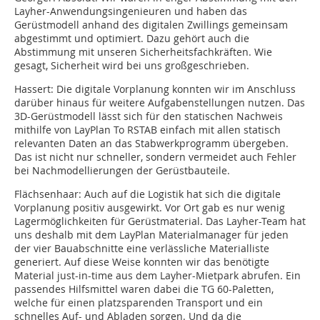
Layher-Anwendungsingenieuren und haben das
Gerüstmodell anhand des digitalen Zwillings gemeinsam
abgestimmt und optimiert. Dazu gehört auch die
Abstimmung mit unseren Sicherheitsfachkräften. Wie
gesagt, Sicherheit wird bei uns großgeschrieben.
Hassert: Die digitale Vorplanung konnten wir im Anschluss
darüber hinaus für weitere Aufgabenstellungen nutzen. Das
3D-Gerüstmodell lässt sich für den statischen Nachweis
mithilfe von LayPlan To RSTAB einfach mit allen statisch
relevanten Daten an das Stabwerkprogramm übergeben.
Das ist nicht nur schneller, sondern vermeidet auch Fehler
bei Nachmodellierungen der Gerüstbauteile.
Flächsenhaar: Auch auf die Logistik hat sich die digitale
Vorplanung positiv ausgewirkt. Vor Ort gab es nur wenig
Lagermöglichkeiten für Gerüstmaterial. Das Layher-Team hat
uns deshalb mit dem LayPlan Materialmanager für jeden
der vier Bauabschnitte eine verlässliche Materialliste
generiert. Auf diese Weise konnten wir das benötigte
Material just-in-time aus dem Layher-Mietpark abrufen. Ein
passendes Hilfsmittel waren dabei die TG 60-Paletten,
welche für einen platzsparenden Transport und ein
schnelles Auf- und Abladen sorgen. Und da die