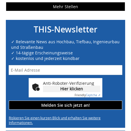
Mehr Stellen
THIS-Newsletter
✓ Relevante News aus Hochbau, Tiefbau, Ingenieurbau
und Straßenbau
✓ 14-tägige Erscheinungsweise
✓ kostenlos und jederzeit kündbar
Anti-Roboter-Verifizierung
Hier klicken
Friendly
Captcha ⇗
Melden Sie sich jetzt an!
Riskieren Sie einen kurzen Blick und erhalten Sie weitere
Informationen.