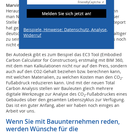
Friendly
Captcha ⇗
Marvin Theissen:
Hier gibt es die größten
Herausforderungen, nicht nur in Deutschland. Wie kann
Melden Sie sich jetzt an!
man Nachhaltigkeit kalkulieren? Wie kann man an dieser
Stelle besser werden? Der State of Design and Make Report
hat gezeigt, dass immerhin 28 Prozent der befragten
Beispiele, Hinweise: Datenschutz, Analyse,
deutschen Unternehmen bereits KI nutzen, um nachhaltiger
Widerruf
zu sein. Aber es ist ein gemeinsames Industrieziel, das noch
nicht erreicht ist, und an dem alle arbeiten.
Bei Autodesk gibt es zum Beispiel das EC3 Tool (Embodied
Carbon Calculator for Construction), erstmalig mit BIM 360,
mit dem man Kalkulationen nicht nur auf den Preis, sondern
auch auf den CO2-Gehalt beziehen bzw. berechnen kann,
mit welchen Materialien, zu welchen Kosten man den CO
-
2
Fußabdruck reduzieren kann. Und mit der neuen Total
Carbon Analysis stellen wir Bauleuten gleich mehrere
digitale Werkzeuge zur Analyse des CO
-Fußabdruckes eines
2
Gebäudes über den gesamten Lebenszyklus zur Verfügung.
Das ist ein guter Anfang, aber wir haben noch einiges an
Arbeit vor uns.
Wenn Sie mit Bauunternehmen reden,
werden Wünsche für die