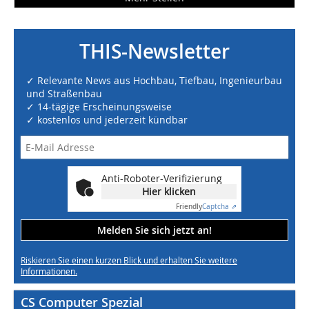
THIS-Newsletter
✓ Relevante News aus Hochbau, Tiefbau, Ingenieurbau
und Straßenbau
✓ 14-tägige Erscheinungsweise
✓ kostenlos und jederzeit kündbar
Anti-Roboter-Verifizierung
Hier klicken
Friendly
Captcha ⇗
Melden Sie sich jetzt an!
Riskieren Sie einen kurzen Blick und erhalten Sie weitere
Informationen.
CS Computer Spezial