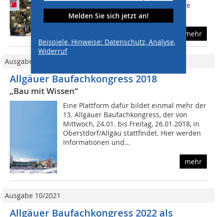
Eröffnet wurde der Kongress durch die
beiden Geschäftsführer Helmut...
Melden Sie sich jetzt an!
mehr
Beispiele, Hinweise: Datenschutz, Analyse,
Widerruf
Ausgabe 10/2017
Allgäuer Baufachkongress 2018
„Bau mit Wissen“
Eine Plattform dafür bildet einmal mehr der
13. Allgäuer Baufachkongress, der von
Mittwoch, 24.01. bis Freitag, 26.01.2018, in
Oberstdorf/Allgäu stattfindet. Hier werden
Informationen und...
mehr
Ausgabe 10/2021
Allgäuer Baufachkongress 2022 als