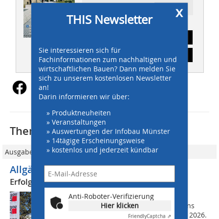
x
Ressort: AKTUELL
THIS Newsletter
Abonnement
Sie interessieren sich für
Inhaltsverzeichnis
Fachinformationen zum nachhaltigen und
wirtschaftlichen Bauen? Dann melden Sie
sich zu unserem kostenlosen Newsletter
an!
Darin informieren wir über:
» Produktneuheiten
» Veranstaltungen
Thematisch passende Artikel:
» Auswertungen der Infobau Münster
» 14tägige Erscheinungsweise
» kostenlos und jederzeit kündbar
Ausgabe 03/2026
Allgäuer Baufachkongress 2026
Erfolgreiches Gipfeltreffen der Baubranche
Anti-Roboter-Verifizierung
Seit über 30 Jahren folgen zahlreiche
Hier klicken
Fachleute der Einladung von Baumit ins
Allgäu, so auch vom 14. bis 16. Januar 2026.
Friendly
Captcha ⇗