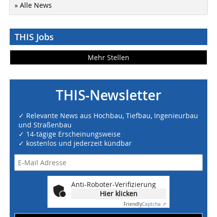
» Alle News
THIS Jobs
Mehr Stellen
THIS-Newsletter
✓ Relevante News aus Hochbau, Tiefbau, Ingenieurbau
und Straßenbau
✓ 14-tägige Erscheinungsweise
✓ kostenlos und jederzeit kündbar
Anti-Roboter-Verifizierung
Hier klicken
Friendly
Captcha ⇗