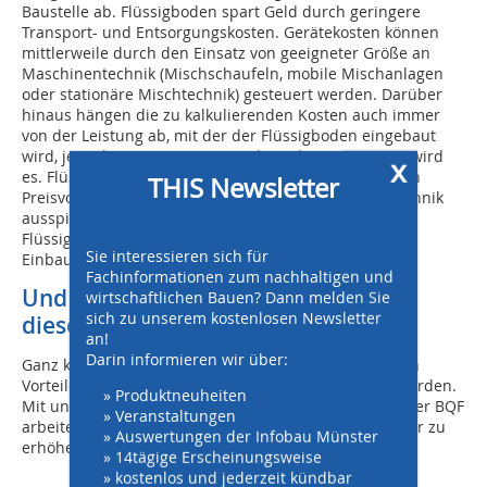
Baustelle ab. Flüssigboden spart Geld durch geringere
Transport- und Entsorgungskosten. Gerätekosten können
mittlerweile durch den Einsatz von geeigneter Größe an
Maschinentechnik (Mischschaufeln, mobile Mischanlagen
oder stationäre Mischtechnik) gesteuert werden. Darüber
hinaus hängen die zu kalkulierenden Kosten auch immer
von der Leistung ab, mit der der Flüssigboden eingebaut
wird, je mehr Menge pro Zeiteinheit, desto günstiger wird
x
es. Flüssigboden kann hier zunehmend häufiger einen
THIS Newsletter
Preisvorteil gegenüber der herkömmlichen Einbautechnik
ausspielen. Langfristig gesehen amortisiert sich
Flüssigboden jedoch in jedem Fall durch seine höhere
Sie interessieren sich für
Einbauqualität und Stabilität.
Fachinformationen zum nachhaltigen und
Und wie steht es um die Akzeptanz
wirtschaftlichen Bauen? Dann melden Sie
sich zu unserem kostenlosen Newsletter
dieser Bauweise in der Praxis?
an!
Darin informieren wir über:
Ganz klar: Ingenieure und Bauherren müssen von den
Vorteilen des Flüssigbodens erst einmal überzeugt werden.
» Produktneuheiten
Mit unseren regelmäßig stattfindenden Lehrgängen der BQF
» Veranstaltungen
arbeiten wir kontinuierlich daran, die Akzeptanz weiter zu
» Auswertungen der Infobau Münster
erhöhen.
» 14tägige Erscheinungsweise
» kostenlos und jederzeit kündbar