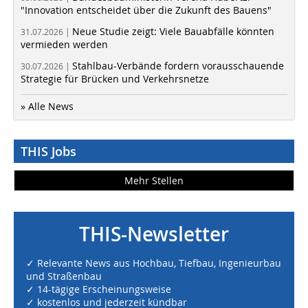
"Innovation entscheidet über die Zukunft des Bauens"
Neue Studie zeigt: Viele Bauabfälle könnten
31.07.2026 |
vermieden werden
Stahlbau-Verbände fordern vorausschauende
30.07.2026 |
Strategie für Brücken und Verkehrsnetze
» Alle News
THIS Jobs
Mehr Stellen
THIS-Newsletter
✓ Relevante News aus Hochbau, Tiefbau, Ingenieurbau
und Straßenbau
✓ 14-tägige Erscheinungsweise
✓ kostenlos und jederzeit kündbar