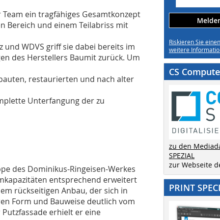
r Team ein tragfähiges Gesamtkonzept
Melden 
 Bereich und einem Teilabriss mit
Riskieren Sie eine
 und WDVS griff sie dabei bereits im
weitere Informatio
gen des Herstellers Baumit zurück. Um
CS Computer
auten, restaurierten und nach alter
omplette Unterfangung der zu
zu den Mediad
SPEZIAL
zur Webseite 
ppe des Dominikus-Ringeisen-Werkes
mkapazitäten entsprechend erweitert
PRINT SPEC
inem rückseitigen Anbau, der sich in
aren Form und Bauweise deutlich vom
Putzfassade erhielt er eine