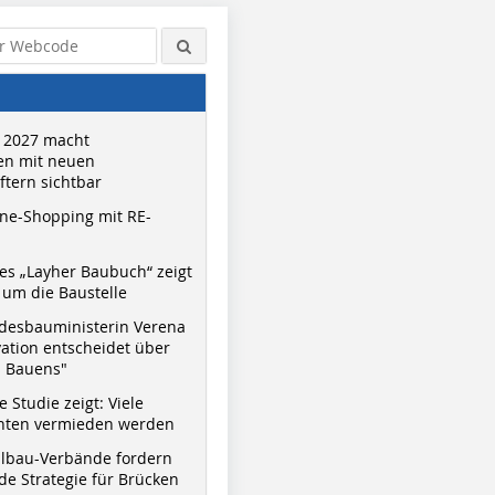
 2027 macht
n mit neuen
tern sichtbar
ne-Shopping mit RE-
s „Layher Baubuch“ zeigt
um die Baustelle
desbauministerin Verena
vation entscheidet über
s Bauens"
 Studie zeigt: Viele
nnten vermieden werden
hlbau-Verbände fordern
e Strategie für Brücken