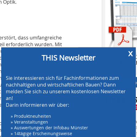
n Optik.
zerstört, dass umfangreiche
l erforderlich wurden. Mit
x
imum an Bestand erhalten werden. Um
THIS Newsletter
AT SCREENING
ssen sich die Verantwortlichen für
CRUSHING TE
 Da die Giebelseite außen nicht
Download.
 Innendämmsystem zurück und
Sie interessieren sich für Fachinformationen zum
inem mineralischen
Anbieter fi
nachhaltigen und wirtschaftlichen Bauen? Dann
nd Neubau. Die Besonderheit des
melden Sie sich zu unserem kostenlosen Newsletter
 sich hier um ein sogenanntes
an!
der Dämmplattenlage eine 15 mm dicke
Darin informieren wir über:
ehe Beschreibung Dickschichtsystem).
» Produktneuheiten
» Veranstaltungen
Finden Sie mehr
on schützt es nun die Substanz und
» Auswertungen der Infobau Münster
EINKAUFSFÜHRE
ämmung einen KfW-40-Standard. Damit
» 14tägige Erscheinungsweise
Suchmaschine f
n Rechnung tragen, was sich in