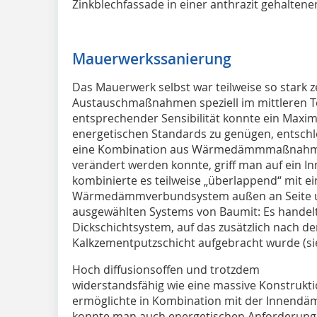
Zinkblechfassade in einer anthrazit gehaltene
Mauerwerkssanierung
Das Mauerwerk selbst war teilweise so stark 
Austauschmaßnahmen speziell im mittleren Tei
entsprechender Sensibilität konnte ein Max
energetischen Standards zu genügen, entschlo
eine Kombination aus Wärmedämmmaßnahmen:
verändert werden konnte, griff man auf ein
kombinierte es teilweise „überlappend“ mit e
Wärmedämmverbundsystem außen an Seite u
ausgewählten Systems von Baumit: Es handelt
Dickschichtsystem, auf das zusätzlich nach 
Kalkzementputzschicht aufgebracht wurde (si
Hoch diffusionsoffen und trotzdem
widerstandsfähig wie eine massive Konstrukti
ermöglichte in Kombination mit der Innend
konnte man auch energetischen Anforderunge