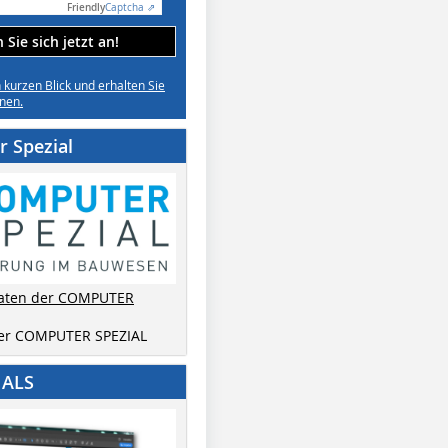
Friendly
Captcha ⇗
Sie sich jetzt an!
n kurzen Blick und erhalten Sie
nen.
 Spezial
aten der COMPUTER
der COMPUTER SPEZIAL
IALS