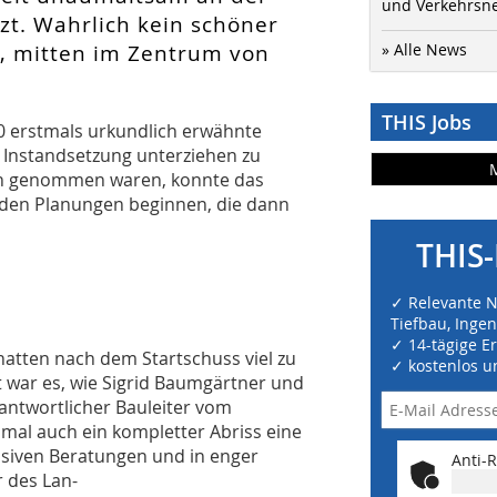
und Verkehrsn
zt. Wahrlich kein schöner
z, mitten im Zentrum von
» Alle News
THIS Jobs
0 erstmals urkundlich erwähnte
 Instandsetzung unterziehen zu
en genommen waren, konnte das
 den Planungen beginnen, die dann
THIS-
✓ Relevante 
Tiefbau, Inge
✓ 14-tägige E
hatten nach dem Startschuss viel zu
✓ kostenlos u
ht war es, wie Sigrid Baumgärtner und
rantwortlicher Bauleiter vom
al auch ein kompletter Abriss eine
nsiven Beratungen und in enger
Anti-R
 des Lan-