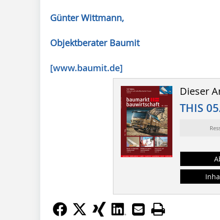
Günter Wittmann,
Objektberater Baumit
[www.baumit.de]
Dieser Ar
THIS 05
Res
A
Inha