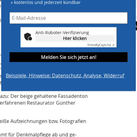
» kostenlos und jederzeit kündbar
hierfür günstige KfW-Kredite, zum
ar.
A
Anti-Roboter-Verifizierung
Hier klicken
Friendly
Captcha ⇗
nnen und Feingefühl. Sowohl das
Melden Sie sich jetzt an!
Untergrund-vorbereitung, das
und die gesamten Außen- und
Beispiele, Hinweise: Datenschutz, Analyse, Widerruf
sene Neuburger Betrieb „Neuburger
t viel Gefühl und Umsicht seinen
s dazu: Der beige gehaltene Fassadenton
erfahrenen Restaurator Günther
iße Aufzeichnungen bzw. Fotografien
amt für Denkmalpflege ab und ge-