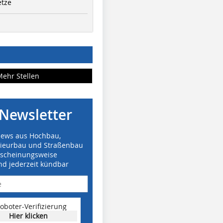
etze
Mehr Stellen
Newsletter
News aus Hochbau,
nieurbau und Straßenbau
rscheinungsweise
nd jederzeit kündbar
oboter-Verifizierung
Hier klicken