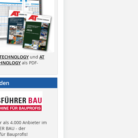
 TECHNOLOGY
und
AT
CHNOLOGY
als PDF-
nden
 als 4.000 Anbieter im
R BAU - der
ür Bauprofis!