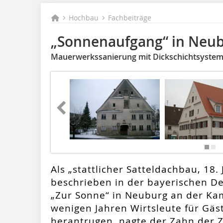
Hochbau
Fachbeiträge
„Sonnenaufgang“ in Neu
Mauerwerkssanierung mit Dickschichtsyste
Als „stattlicher Satteldachbau, 18.
beschrieben in der bayerischen D
„Zur Sonne“ in Neuburg an der Kam
wenigen Jahren Wirtsleute für Gäs
herantrugen, nagte der Zahn der 