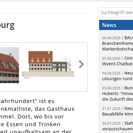
burg
News
m
BAU
06.08.2026 |
Branchentheme
Markenbotschaf
Onli
05.08.2026 |
INvent-Chatbot
Neue
04.08.2026 |
Lösungen rund 
Bun
03.08.2026 |
Hubertz: "Inno
die Zukunft de
 Jahrhundert“ ist es
enkmalliste, das Gasthaus
Neue
31.07.2026 |
Bauabfälle kö
mel. Dort, wo bis vor
te Essen und Trinken
Sta
30.07.2026 |
vorausschauend
Zeit unaufhaltsam an der