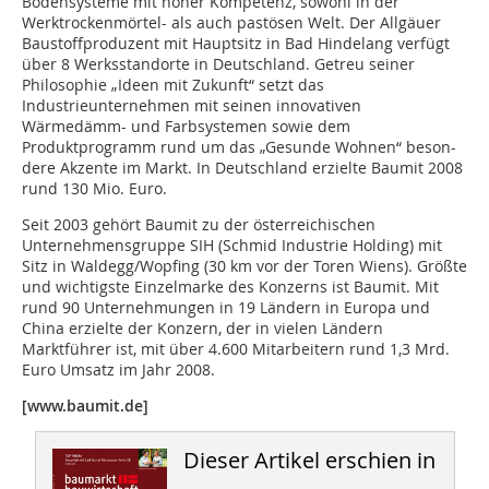
Bodensysteme mit hoher Kompetenz, sowohl in der
Werktrockenmörtel- als auch pastösen Welt. Der Allgäuer
Baustoffproduzent mit Hauptsitz in Bad Hindelang verfügt
über 8 Werksstandorte in Deutschland. Getreu seiner
Philosophie „Ideen mit Zukunft“ setzt das
Industrieunternehmen mit seinen innovativen
Wärmedämm- und Farbsystemen sowie dem
Produktprogramm rund um das „Gesunde Wohnen“ beson-
dere Akzente im Markt. In Deutschland erzielte Baumit 2008
rund 130 Mio. Euro.
Seit 2003 gehört Baumit zu der österreichischen
Unternehmensgruppe SIH (Schmid Industrie Holding) mit
Sitz in Waldegg/Wopfing (30 km vor der Toren Wiens). Größte
und wichtigste Einzelmarke des Konzerns ist Baumit. Mit
rund 90 Unternehmungen in 19 Ländern in Europa und
China erzielte der Konzern, der in vielen Ländern
Marktführer ist, mit über 4.600 Mitarbeitern rund 1,3 Mrd.
Euro Umsatz im Jahr 2008.
[www.baumit.de]
Dieser Artikel erschien in