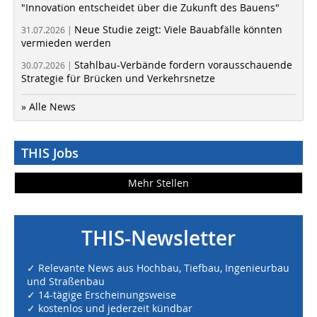
"Innovation entscheidet über die Zukunft des Bauens"
Neue Studie zeigt: Viele Bauabfälle könnten
31.07.2026 |
vermieden werden
Stahlbau-Verbände fordern vorausschauende
30.07.2026 |
Strategie für Brücken und Verkehrsnetze
» Alle News
THIS Jobs
Mehr Stellen
THIS-Newsletter
✓ Relevante News aus Hochbau, Tiefbau, Ingenieurbau
und Straßenbau
✓ 14-tägige Erscheinungsweise
✓ kostenlos und jederzeit kündbar