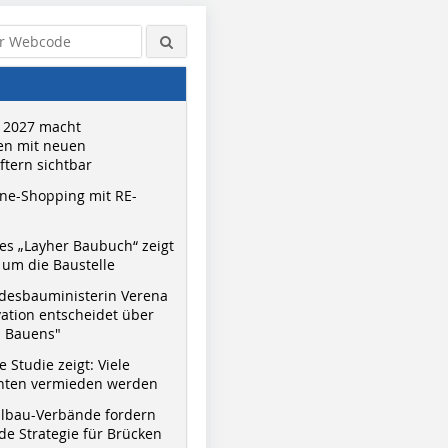
 2027 macht
n mit neuen
tern sichtbar
ne-Shopping mit RE-
s „Layher Baubuch“ zeigt
um die Baustelle
desbauministerin Verena
vation entscheidet über
s Bauens"
 Studie zeigt: Viele
nnten vermieden werden
hlbau-Verbände fordern
e Strategie für Brücken