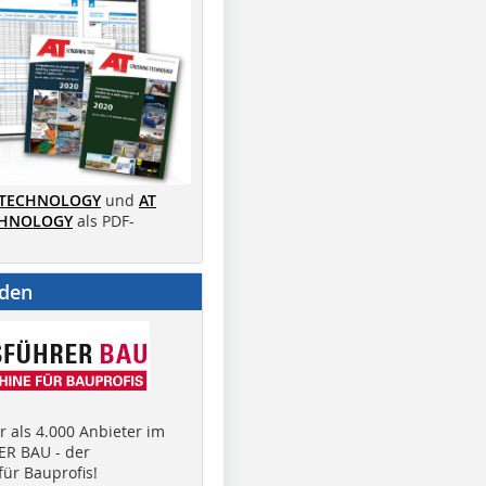
 TECHNOLOGY
und
AT
CHNOLOGY
als PDF-
nden
 als 4.000 Anbieter im
R BAU - der
ür Bauprofis!