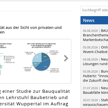
News
t aus der Sicht von privaten und
BAU
06.08.2026 |
men
Branchentheme
Markenbotschaf
Onli
05.08.2026 |
INvent-Chatbot
Neue
04.08.2026 |
Lösungen rund 
Bun
03.08.2026 |
Hubertz: "Inno
die Zukunft de
Neue
31.07.2026 |
 einer Studie zur Bauqualität
Bauabfälle kö
n Lehrstuhl Baubetrieb und
Sta
30.07.2026 |
ersität Wuppertal im Auftrag
vorausschauend