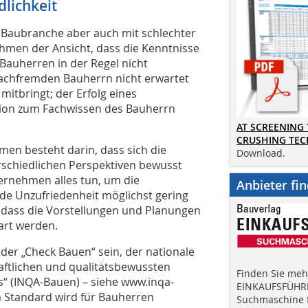
lichkeit
 Baubranche aber auch mit schlechter
men der Ansicht, dass die Kenntnisse
 Bauherren in der Regel nicht
fachfremden Bauherrn nicht erwartet
itbringt; der Erfolg eines
tion zum Fachwissen des Bauherrn
AT SCREENING
CRUSHING TE
en besteht darin, dass sich die
Download.
schiedlichen Perspektiven bewusst
ternehmen alles tun, um die
Anbieter fi
de Unzufriedenheit möglichst gering
, dass die Vorstellungen und Planungen
art werden.
der „Check Bauen“ sein, der nationale
aftlichen und qualitätsbewussten
Finden Sie mehr
s“ (INQA-Bauen) – siehe www.inqa-
EINKAUFSFÜHRE
 Standard wird für Bauherren
Suchmaschine f