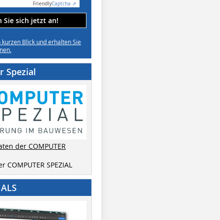
Friendly
Captcha ⇗
Sie sich jetzt an!
n kurzen Blick und erhalten Sie
nen.
 Spezial
aten der COMPUTER
der COMPUTER SPEZIAL
IALS