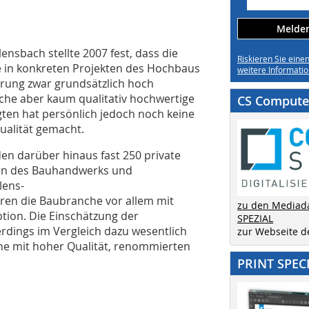
Melden 
ensbach stellte 2007 fest, dass die
Riskieren Sie eine
e in konkreten Projekten des Hochbaus
weitere Informatio
rung zwar grundsätzlich hoch
che aber kaum qualitativ hochwertige
CS Computer
gten hat persönlich jedoch noch keine
ualität gemacht.
n darüber hinaus fast 250 private
en des Bauhandwerks und
lens-
ren die Baubranche vor allem mit
zu den Mediad
ption. Die Einschätzung der
SPEZIAL
lerdings im Vergleich dazu wesentlich
zur Webseite 
che mit hoher Qualität, renommierten
PRINT SPEC