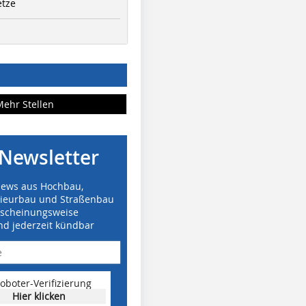
etze
Mehr Stellen
Newsletter
News aus Hochbau,
nieurbau und Straßenbau
rscheinungsweise
nd jederzeit kündbar
oboter-Verifizierung
Hier klicken