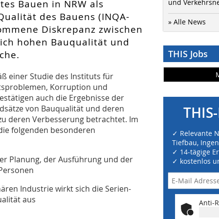
tes Bauen in NRW als
und Verkehrsn
 Qualität des Bauens (INQA-
» Alle News
nommene Diskrepanz zwischen
lich hohen Bauqualität und
THIS Jobs
che.
 einer Studie des Instituts für
ätsproblemen, Korruption und
estätigen auch die Ergebnisse der
undsätze von Bauqualität und deren
THIS-
 deren Verbesserung betrachtet. Im
n die folgenden besonderen
✓ Relevante 
Tiefbau, Inge
✓ 14-tägige E
er Planung, der Ausführung und der
✓ kostenlos u
 Personen
ären Industrie wirkt sich die Serien-
alität aus
Anti-R