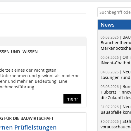
News
BAU
06.08.2026 |
Branchentheme
Markenbotschaf
SSEN UND -WISSEN
Onli
05.08.2026 |
INvent-Chatbot
erzeit eines der wichtigsten
Neue
04.08.2026 |
 Unternehmen und gewinnt als moderne
Lösungen rund 
hr und mehr an Bedeutung. Eine
Bun
rnehmensführung...
03.08.2026 |
Hubertz: "Inno
die Zukunft de
mehr
Neue
31.07.2026 |
Bauabfälle kö
 FÜR DIE BAUWIRTSCHAFT
Sta
30.07.2026 |
rnen Prüfleistungen
vorausschauend