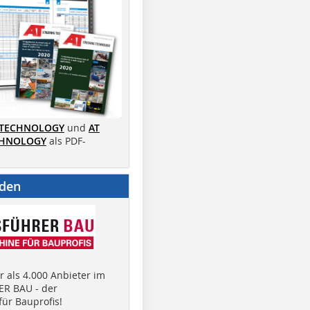
 TECHNOLOGY
und
AT
CHNOLOGY
als PDF-
nden
 als 4.000 Anbieter im
R BAU - der
ür Bauprofis!