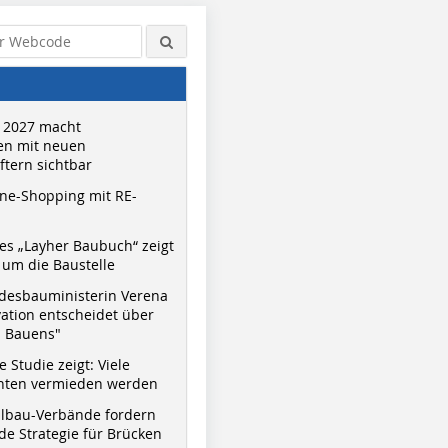
 2027 macht
n mit neuen
tern sichtbar
ne-Shopping mit RE-
s „Layher Baubuch“ zeigt
um die Baustelle
desbauministerin Verena
vation entscheidet über
s Bauens"
 Studie zeigt: Viele
nnten vermieden werden
hlbau-Verbände fordern
e Strategie für Brücken