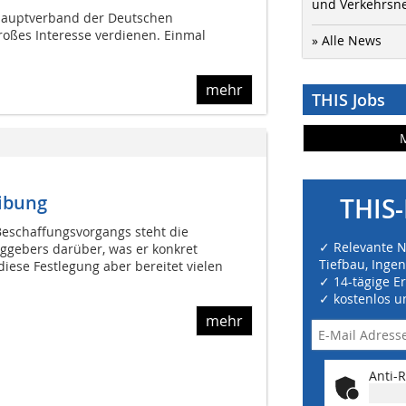
und Verkehrsn
Hauptverband der Deutschen
großes Interesse verdienen. Einmal
» Alle News
mehr
THIS Jobs
eibung
THIS-
eschaffungsvorgangs steht die
✓ Relevante 
ggebers darüber, was er konkret
Tiefbau, Inge
diese Festlegung aber bereitet vielen
✓ 14-tägige E
✓ kostenlos u
mehr
Anti-R