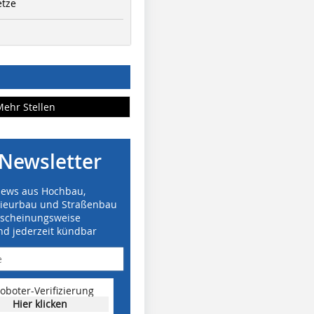
etze
Mehr Stellen
Newsletter
News aus Hochbau,
nieurbau und Straßenbau
rscheinungsweise
nd jederzeit kündbar
oboter-Verifizierung
Hier klicken