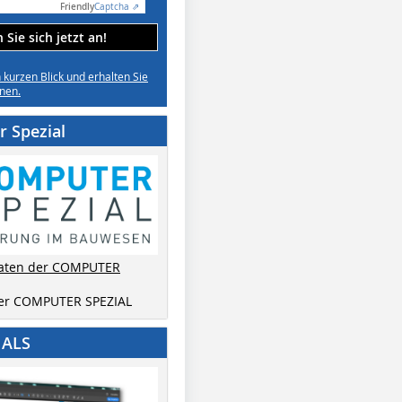
Friendly
Captcha ⇗
Sie sich jetzt an!
n kurzen Blick und erhalten Sie
nen.
 Spezial
aten der COMPUTER
der COMPUTER SPEZIAL
IALS