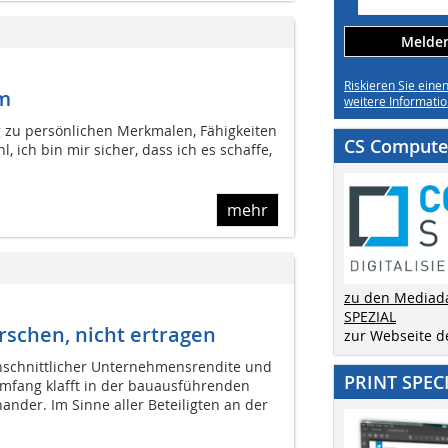
Melden 
Riskieren Sie eine
em
weitere Informatio
ng zu persönlichen Merkmalen, Fähigkeiten
CS Computer
ich bin mir sicher, dass ich es schaffe,
mehr
zu den Mediad
SPEZIAL
rschen, nicht ertragen
zur Webseite 
hschnittlicher Unternehmensrendite und
PRINT SPEC
fang klafft in der bauausführenden
ander. Im Sinne aller Beteiligten an der