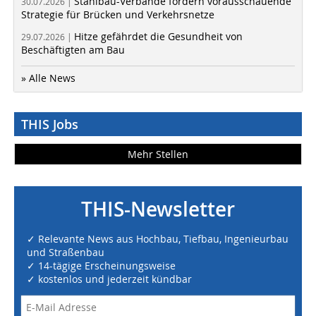
Stahlbau-Verbände fordern vorausschauende
30.07.2026 |
Strategie für Brücken und Verkehrsnetze
Hitze gefährdet die Gesundheit von
29.07.2026 |
Beschäftigten am Bau
» Alle News
THIS Jobs
Mehr Stellen
THIS-Newsletter
✓ Relevante News aus Hochbau, Tiefbau, Ingenieurbau
und Straßenbau
✓ 14-tägige Erscheinungsweise
✓ kostenlos und jederzeit kündbar