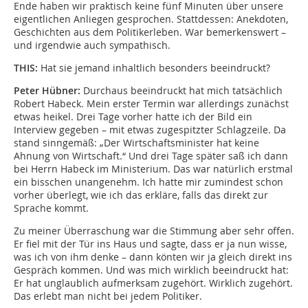
Ende haben wir praktisch keine fünf Minuten über unsere
eigentlichen Anliegen gesprochen. Stattdessen: Anekdoten,
Geschichten aus dem Politikerleben. War bemerkenswert –
und irgendwie auch sympathisch.
THIS:
Hat sie jemand inhaltlich besonders beeindruckt?
Peter Hübner:
Durchaus beeindruckt hat mich tatsächlich
Robert Habeck. Mein erster Termin war allerdings zunächst
etwas heikel. Drei Tage vorher hatte ich der Bild ein
Interview gegeben – mit etwas zugespitzter Schlagzeile. Da
stand sinngemäß: „Der Wirtschaftsminister hat keine
Ahnung von Wirtschaft.“ Und drei Tage später saß ich dann
bei Herrn Habeck im Ministerium. Das war natürlich erstmal
ein bisschen unangenehm. Ich hatte mir zumindest schon
vorher überlegt, wie ich das erkläre, falls das direkt zur
Sprache kommt.
Zu meiner Überraschung war die Stimmung aber sehr offen.
Er fiel mit der Tür ins Haus und sagte, dass er ja nun wisse,
was ich von ihm denke – dann könten wir ja gleich direkt ins
Gespräch kommen. Und was mich wirklich beeindruckt hat:
Er hat unglaublich aufmerksam zugehört. Wirklich zugehört.
Das erlebt man nicht bei jedem Politiker.