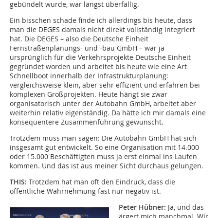
gebündelt wurde, war längst überfällig.
Ein bisschen schade finde ich allerdings bis heute, dass
man die DEGES damals nicht direkt vollständig integriert
hat. Die DEGES – also die Deutsche Einheit
Fernstraßenplanungs- und -bau GmbH – war ja
ursprünglich für die Verkehrsprojekte Deutsche Einheit
gegründet worden und arbeitet bis heute wie eine Art
Schnellboot innerhalb der Infrastrukturplanung:
vergleichsweise klein, aber sehr effizient und erfahren bei
komplexen Großprojekten. Heute hängt sie zwar
organisatorisch unter der Autobahn GmbH, arbeitet aber
weiterhin relativ eigenständig. Da hätte ich mir damals eine
konsequentere Zusammenführung gewünscht.
Trotzdem muss man sagen: Die Autobahn GmbH hat sich
insgesamt gut entwickelt. So eine Organisation mit 14.000
oder 15.000 Beschäftigten muss ja erst einmal ins Laufen
kommen. Und das ist aus meiner Sicht durchaus gelungen.
THIS:
Trotzdem hat man oft den Eindruck, dass die
öffentliche Wahrnehmung fast nur negativ ist.
Peter Hübner:
Ja, und das
ärgert mich manchmal. Wir