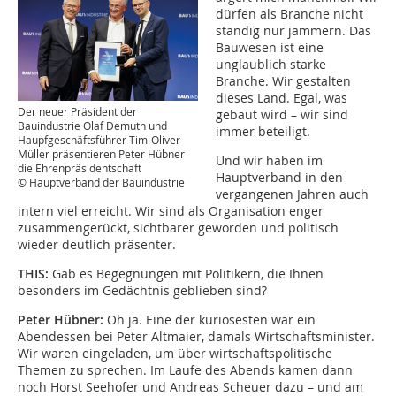
dürfen als Branche nicht
ständig nur jammern. Das
Bauwesen ist eine
unglaublich starke
Branche. Wir gestalten
dieses Land. Egal, was
Der neuer Präsident der
gebaut wird – wir sind
Bauindustrie Olaf Demuth und
immer beteiligt.
Haupfgeschäftsführer Tim-Oliver
Müller präsentieren Peter Hübner
Und wir haben im
die Ehrenpräsidentschaft
Hauptverband in den
© Hauptverband der Bauindustrie
vergangenen Jahren auch
intern viel erreicht. Wir sind als Organisation enger
zusammengerückt, sichtbarer geworden und politisch
wieder deutlich präsenter.
THIS:
Gab es Begegnungen mit Politikern, die Ihnen
besonders im Gedächtnis geblieben sind?
Peter Hübner:
Oh ja. Eine der kuriosesten war ein
Abendessen bei Peter Altmaier, damals Wirtschaftsminister.
Wir waren eingeladen, um über wirtschaftspolitische
Themen zu sprechen. Im Laufe des Abends kamen dann
noch Horst Seehofer und Andreas Scheuer dazu – und am