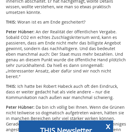
innerlich abschaltet. Er hat nachgefragt, wollte Details
wissen, wollte verstehen, wie man so etwas praktisch
umsetzen könnte.
THIS:
Woran ist es am Ende gescheitert?
Peter Hübner:
An der Realität der öffentlichen Vergabe.
Sobald CO2 ein echtes Zuschlagskriterium wird, kann es
passieren, dass am Ende nicht mehr das billigste Angebot
gewinnt, sondern das nachhaltigere. Und das bedeutet
eben manchmal auch: Der Staat muss mehr bezahlen. Und
genau an diesem Punkt wurde die öffentliche Hand plötzlich
sehr zurückhaltend. Da hieß es dann sinngemäß:
„Interessanter Ansatz, aber dafür sind wir noch nicht
bereit.“
THIS:
Ich hatte bei Robert Habeck auch oft den Eindruck,
dass er weiter gedacht hat als viele andere – nur die
Kommunikation nach außen war manchmal schwierig.
Peter Hübner:
Da bin ich völlig bei Ihnen. Wenn die Grünen
nicht teilweise so dogmatisch aufgetreten wären, hätten sie
in manchen Bereichen sehr viel stärker wirken können.
x
Gerade beim Thema CO2 und Klimaschutz haben sie einiges
THIS Newsletter
angestoßen. Und ehrlich gesagt finde ich es schade, wenn