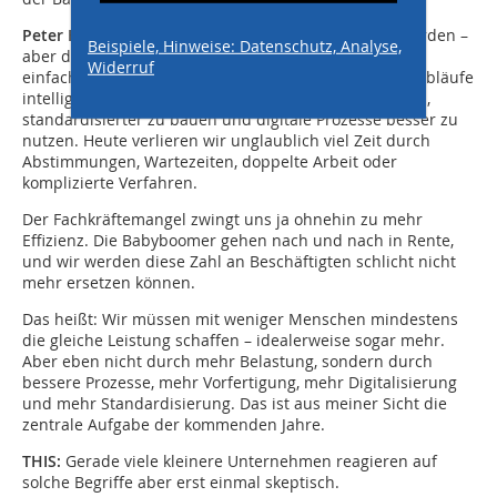
Peter Hübner:
Wir müssen als Branche effizienter werden –
Beispiele, Hinweise: Datenschutz, Analyse,
aber das heißt ausdrücklich nicht, dass die Menschen
Widerruf
einfach mehr arbeiten sollen. Es geht darum, Arbeitsabläufe
intelligenter zu organisieren, Stillstände zu vermeiden,
standardisierter zu bauen und digitale Prozesse besser zu
nutzen. Heute verlieren wir unglaublich viel Zeit durch
Abstimmungen, Wartezeiten, doppelte Arbeit oder
komplizierte Verfahren.
Der Fachkräftemangel zwingt uns ja ohnehin zu mehr
Effizienz. Die Babyboomer gehen nach und nach in Rente,
und wir werden diese Zahl an Beschäftigten schlicht nicht
mehr ersetzen können.
Das heißt: Wir müssen mit weniger Menschen mindestens
die gleiche Leistung schaffen – idealerweise sogar mehr.
Aber eben nicht durch mehr Belastung, sondern durch
bessere Prozesse, mehr Vorfertigung, mehr Digitalisierung
und mehr Standardisierung. Das ist aus meiner Sicht die
zentrale Aufgabe der kommenden Jahre.
THIS:
Gerade viele kleinere Unternehmen reagieren auf
solche Begriffe aber erst einmal skeptisch.