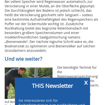
Bei vollem Speicher wird Regenwasser automatisch, zur
Versickerung in einer Mulde, an die Oberfläche gepumpt.
Die Durchlässigkeit des Bodens ist jedoch schlecht, das
heißt die Versickerung geschieht sehr langsam – sodass
eine bestimmte Aufnahmefähigkeit des Regenspeichers als
Puffer vor der Sickermulde wichtig ist. Zusätzliche
Rückhaltung bietet das begrünte Retentionsdach mit
besonders großem Speichervolumen und einer
insektenfreundlichen Saatgutmischung namens
„Bienenweide“. Der nächste logische Schritt wäre es, die
Biodiversität zu optimieren und Bienenvölker auf solchen
Gründächern anzusiedeln.
Und wie weiter?
Die benötigte Technik für
die
Regenwasserspeicherung
x
und -nutzung ist relativ
THIS Newsletter
einfach und wartungsarm.
Bei Neubau und
Kernsanierung, wenn
ohnehin Beton- und
Sie interessieren sich für
Auf den Dächern auftreffender
Sanitärarbeiten
Fachinformationen zum nachhaltigen und