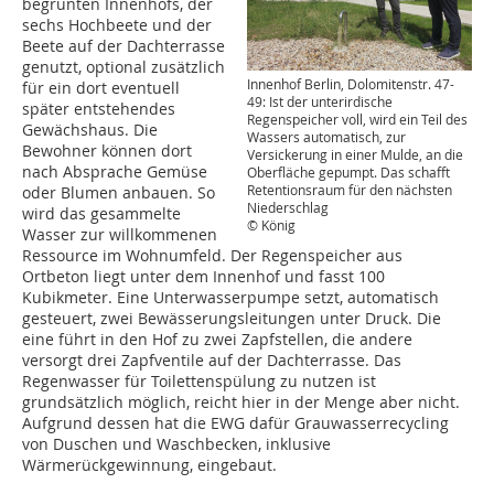
begrünten Innenhofs, der
sechs Hochbeete und der
Beete auf der Dachterrasse
genutzt, optional zusätzlich
Innenhof Berlin, Dolomitenstr. 47-
für ein dort eventuell
49: Ist der unterirdische
später entstehendes
Regenspeicher voll, wird ein Teil des
Gewächshaus. Die
Wassers automatisch, zur
Bewohner können dort
Versickerung in einer Mulde, an die
nach Absprache Gemüse
Oberfläche gepumpt. Das schafft
Retentionsraum für den nächsten
oder Blumen anbauen. So
Niederschlag
wird das gesammelte
© König
Wasser zur willkommenen
Ressource im Wohnumfeld. Der Regenspeicher aus
Ortbeton liegt unter dem Innenhof und fasst 100
Kubikmeter. Eine Unterwasserpumpe setzt, automatisch
gesteuert, zwei Bewässerungsleitungen unter Druck. Die
eine führt in den Hof zu zwei Zapfstellen, die andere
versorgt drei Zapfventile auf der Dachterrasse. Das
Regenwasser für Toilettenspülung zu nutzen ist
grundsätzlich möglich, reicht hier in der Menge aber nicht.
Aufgrund dessen hat die EWG dafür Grauwasserrecycling
von Duschen und Waschbecken, inklusive
Wärmerückgewinnung, eingebaut.