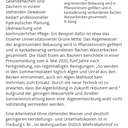
Geländeflächen und
angrenzenden Bebauung wird in
Dächern in einem
Pflanzeninseln gefiltert und in
stehenden Gewässer
kaskadenartig verbundenen flachen
Wasserbecken gesammelt
bedarf professioneller
© König
hydraulischer Planung,
Überwachung und
kontinuierlicher Pflege. Ein Beispiel dafür ist etwa das
Essener Universitätsviertel Grüne Mitte: Das Regenwasser
der angrenzenden Bebauung wird in Pflanzeninseln gefiltert
und in kaskadenartig verbundenen flachen Wasser­becken
gesammelt. Die Stadt Essen als Bauherr berichtete in einer
Pressemeldung vom 4. Mai 2020, fünf Jahre nach
Fertigstellung, von regelmäßigen Reinigungen: „So werden
in den Sommermonaten täglich Algen und Unrat aus den
Becken entnommen, auch ein Algen-Mähboot kam
mehrmals zum Einsatz. Durch die neue Technik ist zu
erwarten, dass die Algen­bildung in Zukunft reduziert wird.“
Aufgrund der geringen Wassertiefe und direkter
Sonneneinstrahlung kann eine Algenentwicklung wohl nicht
vollständig vermieden werden.
Eine Alternative ohne stehendes Wasser und deutlich
geringeren Herstellungs- und Unterhaltskosten ist in
Freiburg i. Br., im Wohnquartier Östlich Wiehrebahnhof zu